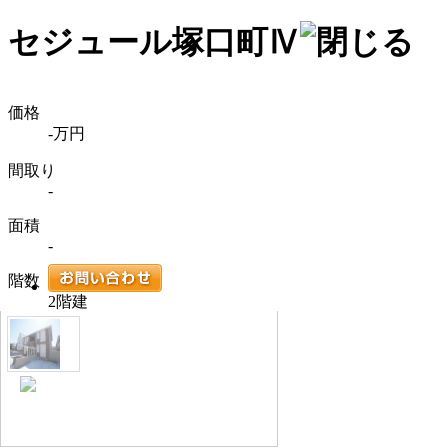
セジュール塚口町Ⅳ
価格
-万円
間取り
-
面積
-
階数
2階建
外観