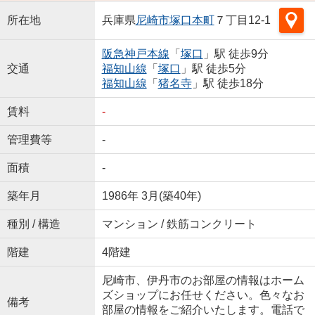
所在地
兵庫県
尼崎市
塚口本町
７丁目12-1
阪急神戸本線
「
塚口
」駅 徒歩9分
交通
福知山線
「
塚口
」駅 徒歩5分
福知山線
「
猪名寺
」駅 徒歩18分
賃料
-
管理費等
-
面積
-
築年月
1986年 3月(築40年)
種別 / 構造
マンション / 鉄筋コンクリート
階建
4階建
尼崎市、伊丹市のお部屋の情報はホーム
ズショップにお任せください。色々なお
備考
部屋の情報をご紹介いたします。電話で