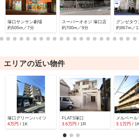
塚口サンサン劇場
スーパーオオジ 塚口店
約505m／7分
約700m／9分
約867m／1
エリアの近い物件
塚口グリーンハイツ
FLATS塚口
4
万
円
/ 1K
3.6
万
円
/ 1R
3.1
万
円
/ 1