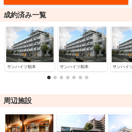
成約済み一覧
サンハイツ柏本
サンハイツ柏本
サンハイ
周辺施設