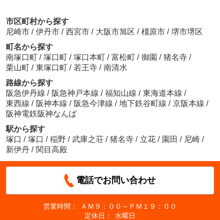
市区町村から探す
尼崎市
/
伊丹市
/
西宮市
/
大阪市旭区
/
橿原市
/
堺市堺区
町名から探す
南塚口町
/
塚口町
/
塚口本町
/
富松町
/
御園
/
猪名寺
/
栗山町
/
東塚口町
/
若王寺
/
南清水
路線から探す
阪急伊丹線
/
阪急神戸本線
/
福知山線
/
東海道本線
/
東西線
/
阪神本線
/
阪急今津線
/
地下鉄谷町線
/
京阪本線
/
阪神電鉄阪神なんば
駅から探す
塚口
/
塚口
/
稲野
/
武庫之荘
/
猪名寺
/
立花
/
園田
/
尼崎
/
新伊丹
/
関目高殿
電話でお問い合わせ
営業時間：
ＡＭ９：００～ＰＭ１９：００
定休日：
水曜日