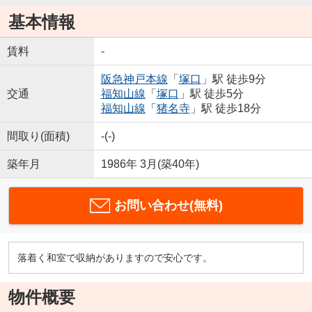
基本情報
賃料
-
阪急神戸本線
「
塚口
」駅 徒歩9分
交通
福知山線
「
塚口
」駅 徒歩5分
福知山線
「
猪名寺
」駅 徒歩18分
間取り(面積)
-(-)
築年月
1986年 3月(築40年)
お問い合わせ(無料)
落着く和室で収納がありますので安心です。
物件概要