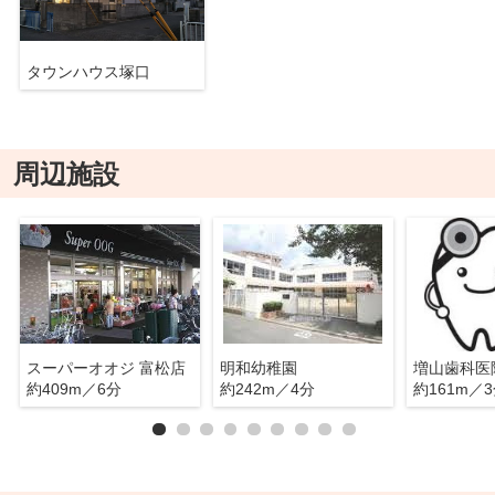
タウンハウス塚口
周辺施設
スーパーオオジ 富松店
明和幼稚園
増山歯科医
約409m／6分
約242m／4分
約161m／