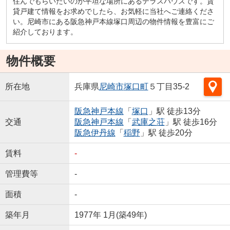
住んでもらいたいのが平坦な場所にあるテラスハウスです。賃
貸戸建て情報をお求めでしたら、お気軽に当社へご連絡くださ
い。尼崎市にある阪急神戸本線塚口周辺の物件情報を豊富にご
紹介しております。
物件概要
所在地
兵庫県
尼崎市
塚口町
５丁目35-2
阪急神戸本線
「
塚口
」駅 徒歩13分
交通
阪急神戸本線
「
武庫之荘
」駅 徒歩16分
阪急伊丹線
「
稲野
」駅 徒歩20分
賃料
-
管理費等
-
面積
-
築年月
1977年 1月(築49年)