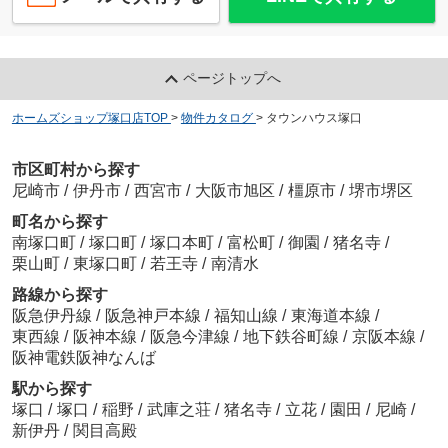
ページトップへ
ホームズショップ塚口店TOP
>
物件カタログ
>
タウンハウス塚口
市区町村から探す
尼崎市
/
伊丹市
/
西宮市
/
大阪市旭区
/
橿原市
/
堺市堺区
町名から探す
南塚口町
/
塚口町
/
塚口本町
/
富松町
/
御園
/
猪名寺
/
栗山町
/
東塚口町
/
若王寺
/
南清水
路線から探す
阪急伊丹線
/
阪急神戸本線
/
福知山線
/
東海道本線
/
東西線
/
阪神本線
/
阪急今津線
/
地下鉄谷町線
/
京阪本線
/
阪神電鉄阪神なんば
駅から探す
塚口
/
塚口
/
稲野
/
武庫之荘
/
猪名寺
/
立花
/
園田
/
尼崎
/
新伊丹
/
関目高殿