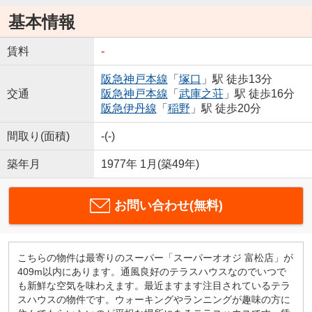
基本情報
賃料
-
阪急神戸本線
「
塚口
」駅 徒歩13分
交通
阪急神戸本線
「
武庫之荘
」駅 徒歩16分
阪急伊丹線
「
稲野
」駅 徒歩20分
間取り(面積)
-(-)
築年月
1977年 1月(築49年)
お問い合わせ(無料)
こちらの物件は最寄りのスーパー「スーパーオオジ 富松店」が
409m以内にあります。通風良好のテラスハウスなのでいつで
も新鮮な空気を味わえます。最近ますます注目されているテラ
スハウスの物件です。ウォーキングやランニングが趣味の方に