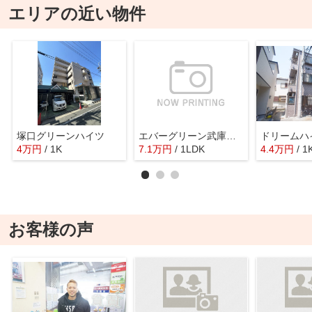
エリアの近い物件
塚口グリーンハイツ
エバーグリーン武庫之荘
ドリームハ
4
万
円
/ 1K
7.1
万
円
/ 1LDK
4.4
万
円
/ 1
お客様の声