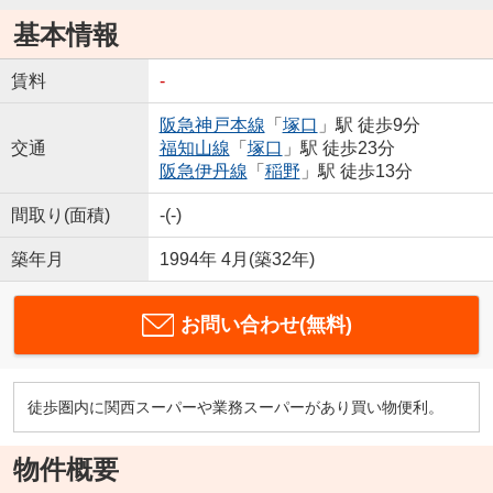
基本情報
賃料
-
阪急神戸本線
「
塚口
」駅 徒歩9分
交通
福知山線
「
塚口
」駅 徒歩23分
阪急伊丹線
「
稲野
」駅 徒歩13分
間取り(面積)
-(-)
築年月
1994年 4月(築32年)
お問い合わせ(無料)
徒歩圏内に関西スーパーや業務スーパーがあり買い物便利。
物件概要