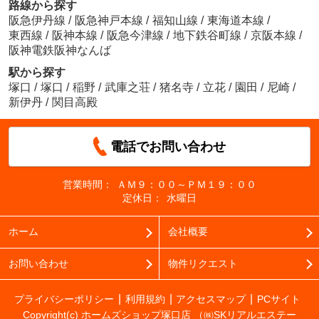
路線から探す
阪急伊丹線
/
阪急神戸本線
/
福知山線
/
東海道本線
/
東西線
/
阪神本線
/
阪急今津線
/
地下鉄谷町線
/
京阪本線
/
阪神電鉄阪神なんば
駅から探す
塚口
/
塚口
/
稲野
/
武庫之荘
/
猪名寺
/
立花
/
園田
/
尼崎
/
新伊丹
/
関目高殿
電話でお問い合わせ
営業時間：
ＡＭ９：００～ＰＭ１９：００
定休日：
水曜日
ホーム
会社概要
お問い合わせ
物件リクエスト
プライバシーポリシー
利用規約
アクセスマップ
PCサイト
Copyright(c) ホームズショップ塚口店 （㈱SKリアルエステー