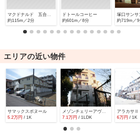
マクドナルド 五合橋線塚口店
ドトールコーヒー
塚口サンサ
約115m／2分
約601m／8分
約719m／
エリアの近い物件
サマックスボヌール
メゾンチェリーアヴェニュー
アラカサⅡ
5.2
万
円
/ 1K
7.1
万
円
/ 1LDK
6
万
円
/ 1K