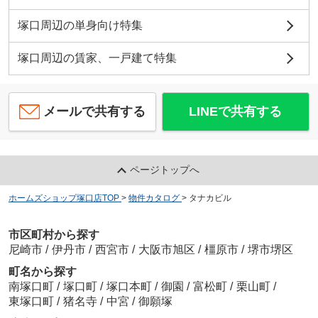
塚口周辺の単身向け特集
塚口周辺の賃家、一戸建て特集
メールで共有する
LINEで共有する
ページトップへ
ホームズショップ塚口店TOP
>
物件カタログ
>
タナカビル
市区町村から探す
尼崎市
/
伊丹市
/
西宮市
/
大阪市旭区
/
橿原市
/
堺市堺区
町名から探す
南塚口町
/
塚口町
/
塚口本町
/
御園
/
富松町
/
栗山町
/
東塚口町
/
猪名寺
/
中宮
/
御願塚