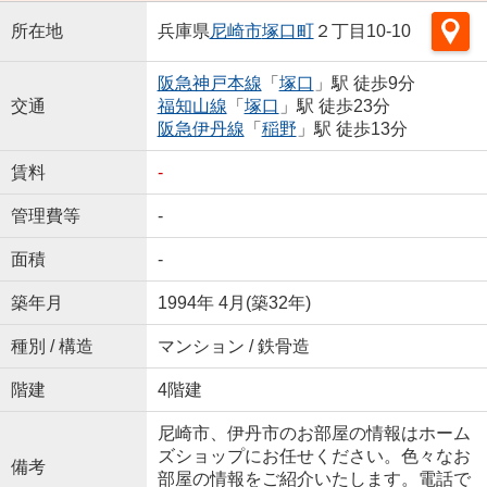
所在地
兵庫県
尼崎市
塚口町
２丁目10-10
阪急神戸本線
「
塚口
」駅 徒歩9分
交通
福知山線
「
塚口
」駅 徒歩23分
阪急伊丹線
「
稲野
」駅 徒歩13分
賃料
-
管理費等
-
面積
-
築年月
1994年 4月(築32年)
種別 / 構造
マンション / 鉄骨造
階建
4階建
尼崎市、伊丹市のお部屋の情報はホーム
ズショップにお任せください。色々なお
備考
部屋の情報をご紹介いたします。電話で