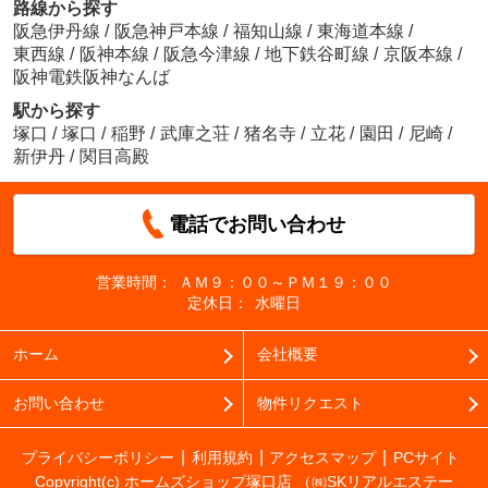
路線から探す
阪急伊丹線
/
阪急神戸本線
/
福知山線
/
東海道本線
/
東西線
/
阪神本線
/
阪急今津線
/
地下鉄谷町線
/
京阪本線
/
阪神電鉄阪神なんば
駅から探す
塚口
/
塚口
/
稲野
/
武庫之荘
/
猪名寺
/
立花
/
園田
/
尼崎
/
新伊丹
/
関目高殿
電話でお問い合わせ
営業時間：
ＡＭ９：００～ＰＭ１９：００
定休日：
水曜日
ホーム
会社概要
お問い合わせ
物件リクエスト
プライバシーポリシー
利用規約
アクセスマップ
PCサイト
Copyright(c) ホームズショップ塚口店 （㈱SKリアルエステー