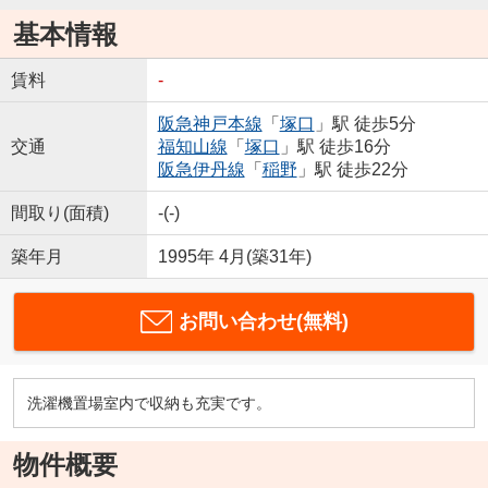
基本情報
賃料
-
阪急神戸本線
「
塚口
」駅 徒歩5分
交通
福知山線
「
塚口
」駅 徒歩16分
阪急伊丹線
「
稲野
」駅 徒歩22分
間取り(面積)
-(-)
築年月
1995年 4月(築31年)
お問い合わせ(無料)
洗濯機置場室内で収納も充実です。
物件概要