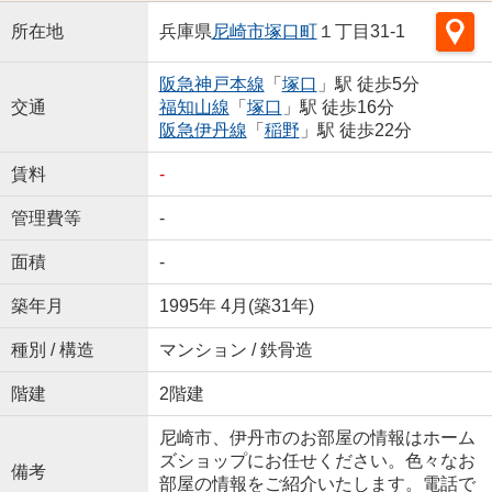
所在地
兵庫県
尼崎市
塚口町
１丁目31-1
阪急神戸本線
「
塚口
」駅 徒歩5分
交通
福知山線
「
塚口
」駅 徒歩16分
阪急伊丹線
「
稲野
」駅 徒歩22分
賃料
-
管理費等
-
面積
-
築年月
1995年 4月(築31年)
種別 / 構造
マンション / 鉄骨造
階建
2階建
尼崎市、伊丹市のお部屋の情報はホーム
ズショップにお任せください。色々なお
備考
部屋の情報をご紹介いたします。電話で