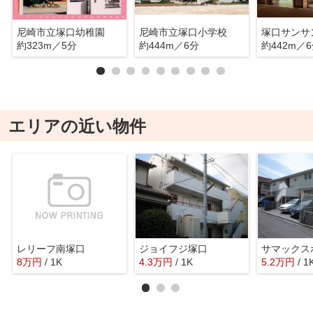
尼崎市立塚口幼稚園
尼崎市立塚口小学校
塚口サンサ
約323m／5分
約444m／6分
約442m／
エリアの近い物件
レリーフ南塚口
ジョイフジ塚口
サマックス
8
万
円
/ 1K
4.3
万
円
/ 1K
5.2
万
円
/ 1