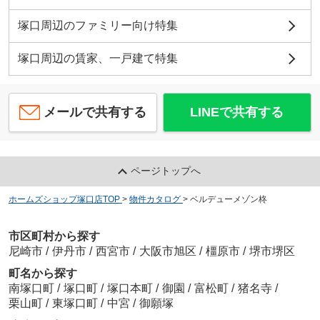
塚口周辺のファミリー向け特集
塚口周辺の賃家、一戸建て特集
メールで共有する
LINEで共有する
ページトップへ
ホームズショップ塚口店TOP
>
物件カタログ
>
ベルデューメゾン柊
市区町村から探す
尼崎市
/
伊丹市
/
西宮市
/
大阪市旭区
/
橿原市
/
堺市堺区
町名から探す
南塚口町
/
塚口町
/
塚口本町
/
御園
/
富松町
/
猪名寺
/
栗山町
/
東塚口町
/
中宮
/
御願塚