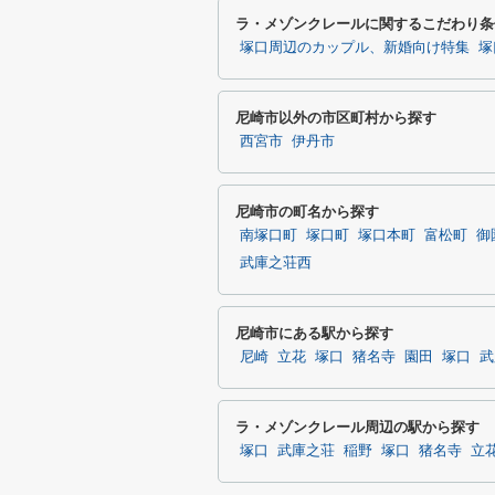
ラ・メゾンクレールに関するこだわり条
塚口周辺のカップル、新婚向け特集
塚
尼崎市以外の市区町村から探す
西宮市
伊丹市
尼崎市の町名から探す
南塚口町
塚口町
塚口本町
富松町
御
武庫之荘西
尼崎市にある駅から探す
尼崎
立花
塚口
猪名寺
園田
塚口
武
ラ・メゾンクレール周辺の駅から探す
塚口
武庫之荘
稲野
塚口
猪名寺
立