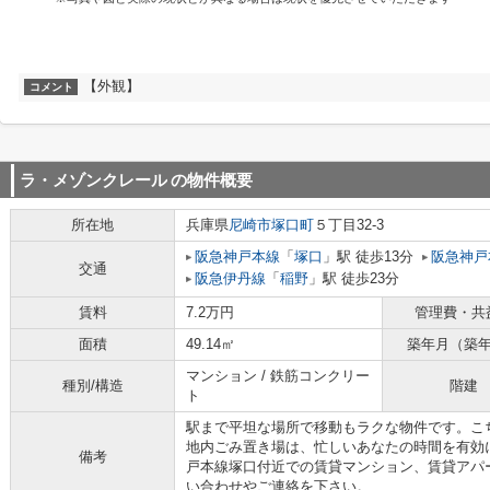
【外観】
コメント
ラ・メゾンクレール
の物件概要
所在地
兵庫県
尼崎市
塚口町
５丁目32-3
阪急神戸本線
「
塚口
」駅 徒歩13分
阪急神戸
交通
阪急伊丹線
「
稲野
」駅 徒歩23分
賃料
7.2万円
管理費・共
面積
49.14㎡
築年月（築
マンション / 鉄筋コンクリー
種別/構造
階建
ト
駅まで平坦な場所で移動もラクな物件です。こ
地内ごみ置き場は、忙しいあなたの時間を有効
備考
戸本線塚口付近での賃貸マンション、賃貸アパ
い合わせやご連絡を下さい。