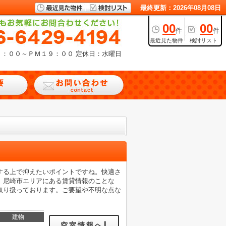
最終更新：2026年08月08日
00
00
件
件
最近見た物件
検討リスト
９：００～ＰＭ１９：００
定休日：水曜日
する上で抑えたいポイントですね。快適さ
。尼崎市エリアにある賃貸情報のことな
取り扱っております。ご要望や不明な点な
建物
空室情報へ