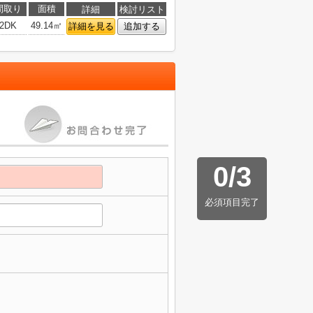
間取り
面積
詳細
検討リスト
2DK
49.14㎡
詳細を見る
追加する
0
/
3
必須項目完了