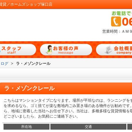
賃貸／ホームズショップ塚口店
営業時間：ＡＭ
タログ
>
ラ・メゾンクレール
ラ・メゾンクレール
こちらはマンションタイプになります。場所が平坦なのは、ランニングを
を求めるなら、ゴミ捨てが楽な敷地内ごみ置き場のある物件がお勧めです
ら、地域に密着した当社へお任せ下さい。当社は、多種多様な賃貸情報を
どございましたら、お気軽にご連絡下さい。
所在地
交通