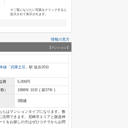
※ご覧になりたい写真をクリックすると
拡大されて表示されます。
情報の見方
【マンション】
本線
「
武庫之荘
」駅 徒歩20分
益費
5,000円
年数）
1988年 10月 ( 築37年 )
3階建
ちらはマンションタイプになります。敷
に活用できます。尼崎市エリアと阪急神
ートをお探しの方はぜひコチラからお問