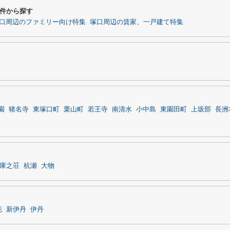
件から探す
口周辺のファミリー向け特集
塚口周辺の賃家、一戸建て特集
園
猪名寺
東塚口町
栗山町
若王寺
南清水
小中島
東園田町
上坂部
長洲
庫之荘
杭瀬
大物
花
新伊丹
伊丹