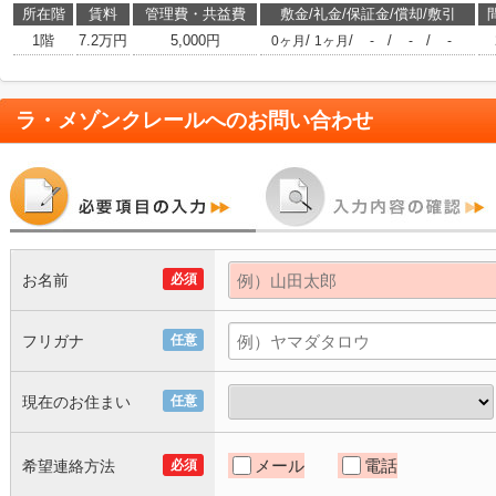
所在階
賃料
管理費・共益費
敷金/礼金/保証金/償却/敷引
1階
7.2万円
5,000円
/
/
/
/
0ヶ月
1ヶ月
-
-
-
ラ・メゾンクレール
へのお問い合わせ
お名前
必須
フリガナ
任意
現在のお住まい
任意
メール
電話
希望連絡方法
必須