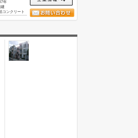
37年
階建
筋コンクリート