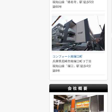
福知山線「猪名寺」駅 徒歩5分
築60年
コンフォート南塚口町
兵庫県尼崎市南塚口町３丁目
福知山線「塚口」駅 徒歩4分
築8年