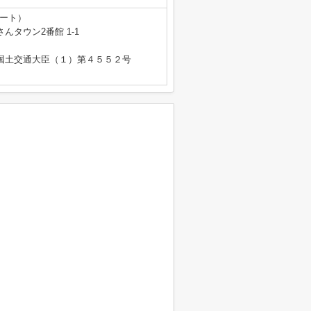
テート）
タウン2番館 1-1
免許 国土交通大臣（１）第４５５２号