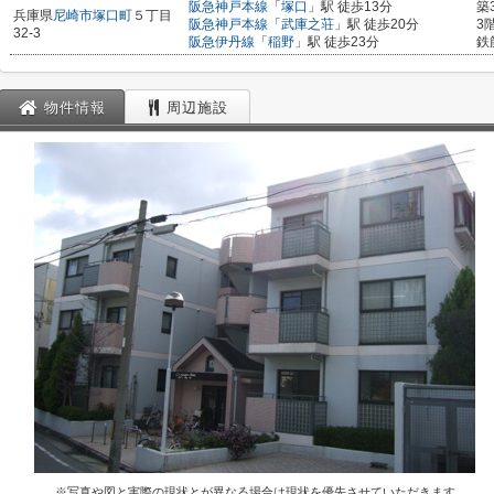
阪急神戸本線
「
塚口
」駅 徒歩13分
築
兵庫県
尼崎市
塚口町
５丁目
阪急神戸本線
「
武庫之荘
」駅 徒歩20分
3
32-3
阪急伊丹線
「
稲野
」駅 徒歩23分
鉄
物件情報
周辺施設
※写真や図と実際の現状とが異なる場合は現状を優先させていただきます