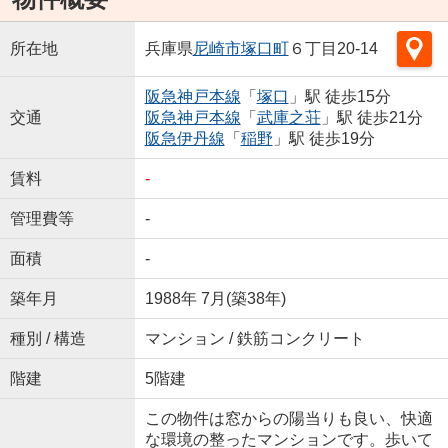
所在地
兵庫県
尼崎市
塚口町
６丁目20-14
阪急神戸本線
「
塚口
」駅 徒歩15分
交通
阪急神戸本線
「
武庫之荘
」駅 徒歩21分
阪急伊丹線
「
稲野
」駅 徒歩19分
賃料
-
管理費等
-
面積
-
築年月
1988年 7月(築38年)
種別 / 構造
マンション / 鉄筋コンクリート
階建
5階建
この物件は窓からの陽当りも良い、快適
な環境の整ったマンションです。歩いて