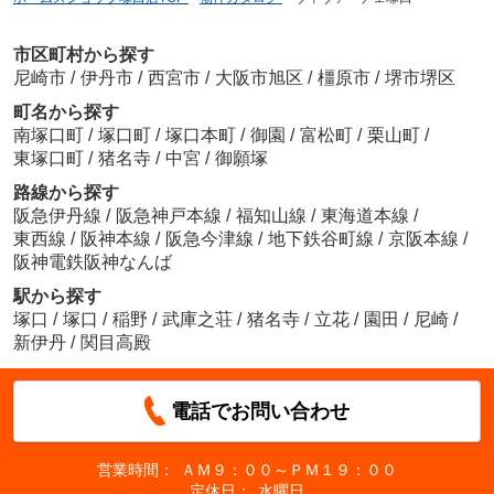
市区町村から探す
尼崎市
/
伊丹市
/
西宮市
/
大阪市旭区
/
橿原市
/
堺市堺区
町名から探す
南塚口町
/
塚口町
/
塚口本町
/
御園
/
富松町
/
栗山町
/
東塚口町
/
猪名寺
/
中宮
/
御願塚
路線から探す
阪急伊丹線
/
阪急神戸本線
/
福知山線
/
東海道本線
/
東西線
/
阪神本線
/
阪急今津線
/
地下鉄谷町線
/
京阪本線
/
阪神電鉄阪神なんば
駅から探す
塚口
/
塚口
/
稲野
/
武庫之荘
/
猪名寺
/
立花
/
園田
/
尼崎
/
新伊丹
/
関目高殿
電話でお問い合わせ
営業時間：
ＡＭ９：００～ＰＭ１９：００
定休日：
水曜日