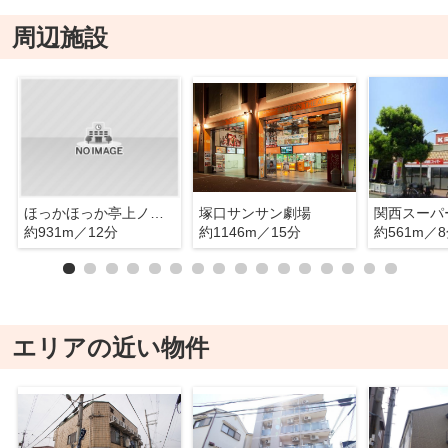
周辺施設
ほっかほっか亭上ノ島店
塚口サンサン劇場
関西スーパ
約931m／12分
約1146m／15分
約561m／
エリアの近い物件