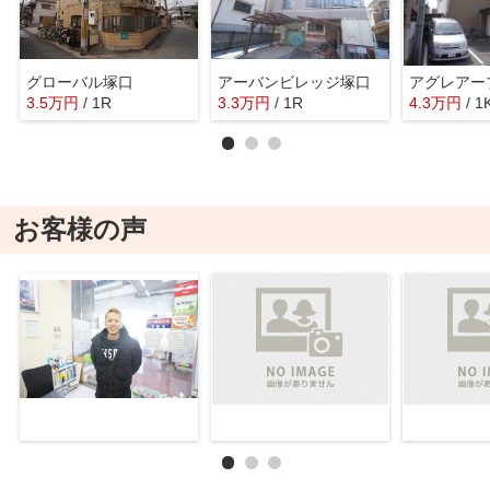
グローバル塚口
アーバンビレッジ塚口
アグレアー
3.5
万
円
/ 1R
3.3
万
円
/ 1R
4.3
万
円
/ 1
お客様の声