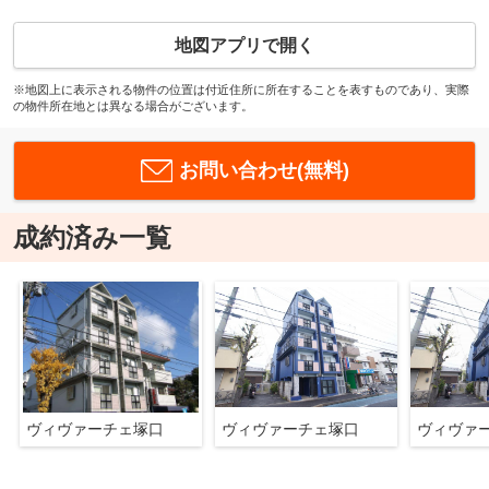
地図アプリで開く
※地図上に表示される物件の位置は付近住所に所在することを表すものであり、実際
の物件所在地とは異なる場合がございます。
お問い合わせ(無料)
成約済み一覧
ヴィヴァーチェ塚口
ヴィヴァーチェ塚口
ヴィヴァ