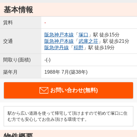
基本情報
賃料
-
阪急神戸本線
「
塚口
」駅 徒歩15分
交通
阪急神戸本線
「
武庫之荘
」駅 徒歩21分
阪急伊丹線
「
稲野
」駅 徒歩19分
間取り(面積)
-(-)
築年月
1988年 7月(築38年)
お問い合わせ(無料)
駅から広い道路を使って帰宅して頂けますので初めて塚口に住
む方でも安心してお住み頂ける環境です。
物件概要