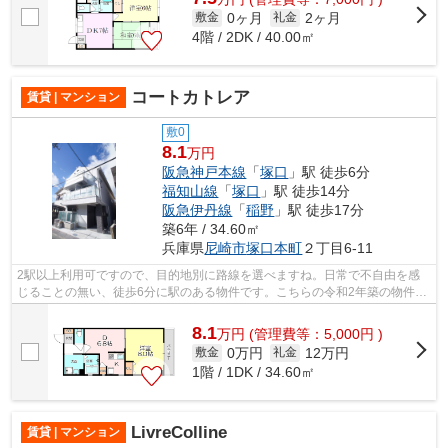
0ヶ月
2ヶ月
敷金
礼金
4階 / 2DK / 40.00㎡
コートカトレア
賃貸 | マンション
敷0
8.1
万円
阪急神戸本線
「
塚口
」駅 徒歩6分
福知山線
「
塚口
」駅 徒歩14分
阪急伊丹線
「
稲野
」駅 徒歩17分
築6年 / 34.60㎡
兵庫県
尼崎市
塚口本町
２丁目6-11
2駅以上利用可ですので、目的地別に路線を選べますね。日常で不自由を感
じることの無い、徒歩6分に駅のある物件です。こちらの令和2年築の物件は
多くの方からご好評を頂いてます。阪急...
8.1
万
円
(管理費等：5,000円 )
0万円
12万円
敷金
礼金
1階 / 1DK / 34.60㎡
LivreColline
賃貸 | マンション