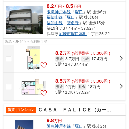
8.2
8.5
万円～
万円
阪急神戸本線
「
塚口
」駅 徒歩6分
福知山線
「
塚口
」駅 徒歩8分
福知山線
「
猪名寺
」駅 徒歩15分
築19年 / 37.44㎡～37.52㎡
兵庫県
尼崎市
塚口本町
１丁目25-22
阪急・JRどちらも利用可能
8.2
万
円
(管理費等：5,000円 )
8.7万円
17.4万円
敷金
礼金
3階 / 1R / 37.44㎡
8.5
万
円
(管理費等：5,000円 )
9万円
18万円
敷金
礼金
3階 / 1DK / 37.52㎡
ＣＡＳＡ ＦＡＬＩＣＥ（カーサフェリーチェ）
賃貸 | マンション
9.8
万円
阪急神戸本線
「
塚口
」駅 徒歩2分