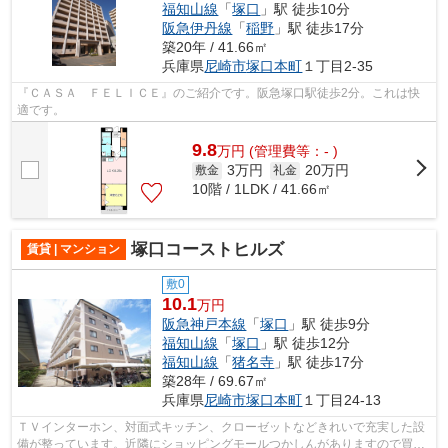
福知山線
「
塚口
」駅 徒歩10分
阪急伊丹線
「
稲野
」駅 徒歩17分
築20年 / 41.66㎡
兵庫県
尼崎市
塚口本町
１丁目2-35
『ＣＡＳＡ ＦＥＬＩＣＥ』のご紹介です。阪急塚口駅徒歩2分。これは快
適です。
9.8
万
円
(管理費等：- )
3万円
20万円
敷金
礼金
10階 / 1LDK / 41.66㎡
塚口コーストヒルズ
賃貸 | マンション
敷0
10.1
万円
阪急神戸本線
「
塚口
」駅 徒歩9分
福知山線
「
塚口
」駅 徒歩12分
福知山線
「
猪名寺
」駅 徒歩17分
築28年 / 69.67㎡
兵庫県
尼崎市
塚口本町
１丁目24-13
ＴＶインターホン、対面式キッチン、クローゼットなどきれいで充実した設
備が整っています。近隣にショッピングモールつかしんがありますので買い