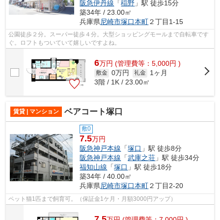
阪急伊丹線
「
稲野
」駅 徒歩15分
築34年 / 23.00㎡
兵庫県
尼崎市
塚口本町
２丁目1-15
公園徒歩２分。スーパー徒歩４分。大型ショッピングモールまで自転車です
ぐ。ロフトもついていて嬉しいですよね。
6
万
円
(管理費等：5,000円 )
0万円
1ヶ月
敷金
礼金
3階 / 1K / 23.00㎡
ベアコート塚口
賃貸 | マンション
敷0
7.5
万円
阪急神戸本線
「
塚口
」駅 徒歩8分
阪急神戸本線
「
武庫之荘
」駅 徒歩34分
福知山線
「
塚口
」駅 徒歩18分
築34年 / 40.00㎡
兵庫県
尼崎市
塚口本町
２丁目2-20
ペット猫1匹まで飼育可。（保証金1ケ月・月額3000円アップ）
7.5
万
円
(管理費等：7,000円 )