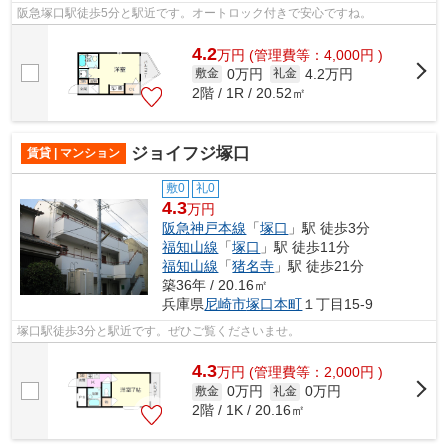
阪急塚口駅徒歩5分と駅近です。オートロック付きで安心ですね。
4.2
万
円
(管理費等：4,000円 )
0万円
4.2万円
敷金
礼金
2階 / 1R / 20.52㎡
ジョイフジ塚口
賃貸 | マンション
敷0
礼0
4.3
万円
阪急神戸本線
「
塚口
」駅 徒歩3分
福知山線
「
塚口
」駅 徒歩11分
福知山線
「
猪名寺
」駅 徒歩21分
築36年 / 20.16㎡
兵庫県
尼崎市
塚口本町
１丁目15-9
塚口駅徒歩3分と駅近です。ぜひご覧くださいませ。
4.3
万
円
(管理費等：2,000円 )
0万円
0万円
敷金
礼金
2階 / 1K / 20.16㎡