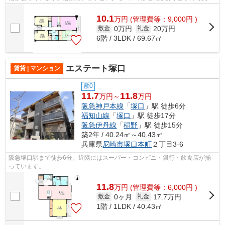
物、飲食なども楽しみになりますね。
10.1
万
円
(管理費等：9,000円 )
0万円
20万円
敷金
礼金
6階 / 3LDK / 69.67㎡
エステート塚口
賃貸 | マンション
敷0
11.7
11.8
万円～
万円
阪急神戸本線
「
塚口
」駅 徒歩6分
福知山線
「
塚口
」駅 徒歩17分
阪急伊丹線
「
稲野
」駅 徒歩15分
築2年 / 40.24㎡～40.43㎡
兵庫県
尼崎市
塚口本町
２丁目3-6
阪急塚口駅まで徒歩6分。近隣にはスーパー・コンビニ・銀行・飲食店が揃
っています。
11.8
万
円
(管理費等：6,000円 )
0ヶ月
17.7万円
敷金
礼金
1階 / 1LDK / 40.43㎡