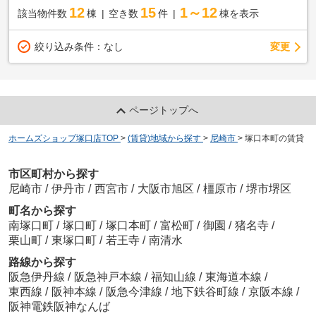
12
15
1～12
該当物件数
棟
空き数
件
棟を表示
変更
絞り込み条件：
なし
ページトップへ
ホームズショップ塚口店TOP
>
(賃貸)地域から探す
>
尼崎市
>
塚口本町の賃貸
市区町村から探す
尼崎市
/
伊丹市
/
西宮市
/
大阪市旭区
/
橿原市
/
堺市堺区
町名から探す
南塚口町
/
塚口町
/
塚口本町
/
富松町
/
御園
/
猪名寺
/
栗山町
/
東塚口町
/
若王寺
/
南清水
路線から探す
阪急伊丹線
/
阪急神戸本線
/
福知山線
/
東海道本線
/
東西線
/
阪神本線
/
阪急今津線
/
地下鉄谷町線
/
京阪本線
/
阪神電鉄阪神なんば