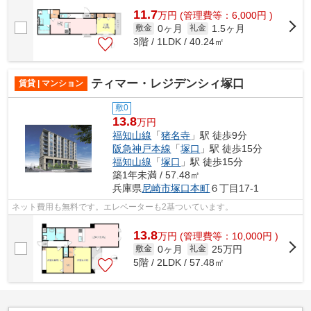
11.7
万
円
(管理費等：6,000円 )
0ヶ月
1.5ヶ月
敷金
礼金
3階 / 1LDK / 40.24㎡
ティマー・レジデンシィ塚口
賃貸 | マンション
敷0
13.8
万円
福知山線
「
猪名寺
」駅 徒歩9分
阪急神戸本線
「
塚口
」駅 徒歩15分
福知山線
「
塚口
」駅 徒歩15分
築1年未満 / 57.48㎡
兵庫県
尼崎市
塚口本町
６丁目17-1
ネット費用も無料です。エレベーターも2基ついています。
13.8
万
円
(管理費等：10,000円 )
0ヶ月
25万円
敷金
礼金
5階 / 2LDK / 57.48㎡