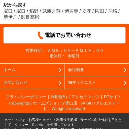
駅から探す
塚口
/
塚口
/
稲野
/
武庫之荘
/
猪名寺
/
立花
/
園田
/
尼崎
/
新伊丹
/
関目高殿
電話でお問い合わせ
営業時間：
ＡＭ９：００～ＰＭ１９：００
定休日：
水曜日
ホーム
会社概要
お問い合わせ
物件リクエスト
プライバシーポリシー
利用規約
アクセスマップ
PCサイト
Copyright(c) ホームズショップ塚口店 （㈱SKリアルエステー
ト） All rights reserved.
当サイトでは、お客様の当サイト利用状況把握、サービス向上検討を目的と
して、クッキー（Cookie）を使用しています。