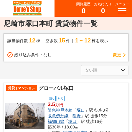
閲覧履歴
お気に入り
メニュー
0
0
尼崎市塚口本町 賃貸物件一覧
12
15
1～12
該当物件数
棟
空き数
件
棟を表示
変更
絞り込み条件：
なし
グローバル塚口
賃貸 | マンション
敷0
礼0
3.5
万円
阪急神戸本線
「
塚口
」駅 徒歩8分
阪急伊丹線
「
稲野
」駅 徒歩15分
福知山線
「
塚口
」駅 徒歩16分
築36年 / 18.00㎡