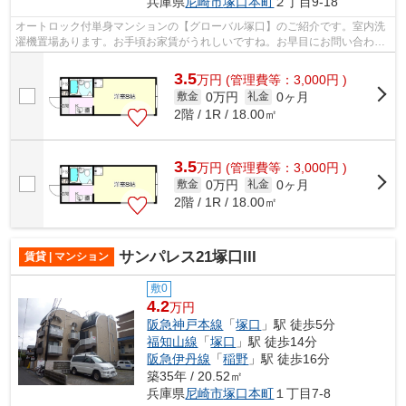
兵庫県
尼崎市
塚口本町
２丁目9-18
オートロック付単身マンションの【グローバル塚口】のご紹介です。室内洗
濯機置場あります。お手頃お家賃がうれしいですね。お早目にお問い合わせ
くださいませ。
3.5
万
円
(管理費等：3,000円 )
0万円
0ヶ月
敷金
礼金
2階 / 1R / 18.00㎡
3.5
万
円
(管理費等：3,000円 )
0万円
0ヶ月
敷金
礼金
2階 / 1R / 18.00㎡
サンパレス21塚口III
賃貸 | マンション
敷0
4.2
万円
阪急神戸本線
「
塚口
」駅 徒歩5分
福知山線
「
塚口
」駅 徒歩14分
阪急伊丹線
「
稲野
」駅 徒歩16分
築35年 / 20.52㎡
兵庫県
尼崎市
塚口本町
１丁目7-8