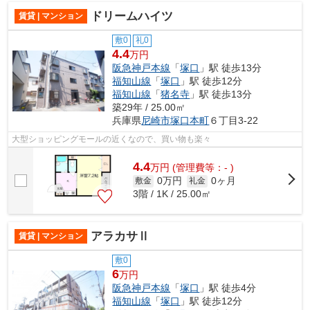
ドリームハイツ
賃貸 | マンション
敷0
礼0
4.4
万円
阪急神戸本線
「
塚口
」駅 徒歩13分
福知山線
「
塚口
」駅 徒歩12分
福知山線
「
猪名寺
」駅 徒歩13分
築29年 / 25.00㎡
兵庫県
尼崎市
塚口本町
６丁目3-22
大型ショッピングモールの近くなので、買い物も楽々
4.4
万
円
(管理費等：- )
0万円
0ヶ月
敷金
礼金
3階 / 1K / 25.00㎡
アラカサⅡ
賃貸 | マンション
敷0
6
万円
阪急神戸本線
「
塚口
」駅 徒歩4分
福知山線
「
塚口
」駅 徒歩12分