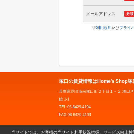
メールアドレス
必須
※
利用規約
及び
プライ
塚口の賃貸情報はHome’s Shop
兵庫県尼崎市南塚口町２丁目１－２ 塚口さ
館 1-1
TEL:06-6429-4194
FAX:06-6429-4193
当サイトでは、お客様の当サイト利用状況把握、サービス向上検討