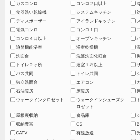
ガスコンロ
コンロ２口以上
食器洗い乾燥機
システムキッチン
ディスポーザー
アイランドキッチン
電気コンロ
コンロ１口
コンロ４口以上
オープンキッチン
追焚機能浴室
浴室乾燥機
洗面台
洗髪洗面化粧台
トイレ２ヶ所
浴室１坪以上
バス共同
トイレ共同
独立洗面台
エアコン
石油暖房
床暖房
ウォークインクロゼット
ウォークインシューズク
ロゼット
屋根裏収納
食品庫
収納豊富
CS
B
CATV
有線放送