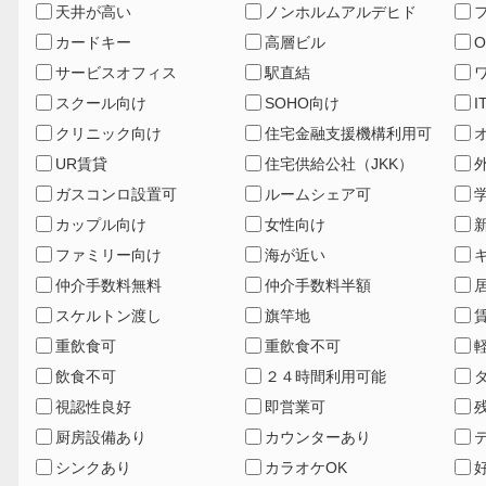
天井が高い
ノンホルムアルデヒド
カードキー
高層ビル
サービスオフィス
駅直結
スクール向け
SOHO向け
I
クリニック向け
住宅金融支援機構利用可
UR賃貸
住宅供給公社（JKK）
ガスコンロ設置可
ルームシェア可
カップル向け
女性向け
ファミリー向け
海が近い
仲介手数料無料
仲介手数料半額
スケルトン渡し
旗竿地
重飲食可
重飲食不可
飲食不可
２４時間利用可能
視認性良好
即営業可
厨房設備あり
カウンターあり
シンクあり
カラオケOK