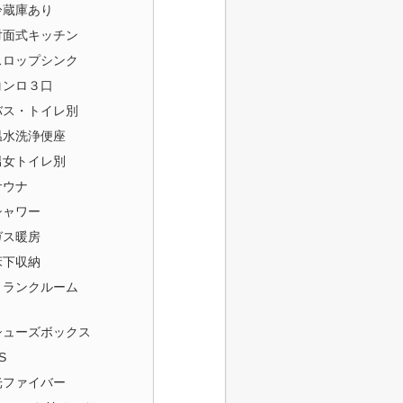
冷蔵庫あり
対面式キッチン
スロップシンク
コンロ３口
バス・トイレ別
温水洗浄便座
男女トイレ別
サウナ
シャワー
ガス暖房
床下収納
トランクルーム
シューズボックス
S
光ファイバー