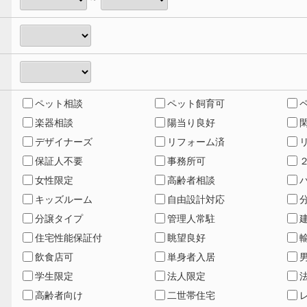
ペット相談
ペット飼育可
楽器相談
陽当り良好
デザイナーズ
リフォーム済
保証人不要
事務所可
女性限定
高齢者相談
キッズルーム
自由設計対応
分譲タイプ
管理人常駐
住宅性能保証付
眺望良好
飲食店可
単身者入居
学生限定
法人限定
高齢者向け
二世帯住宅