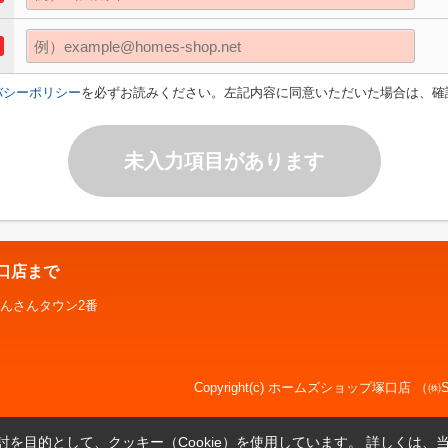
バシーポリシー
を必ずお読みください。左記内容に同意いただいた場合は、確
未入力項目があります
塚口店まで
んさんタウン2番
Copyright(c) ホームズショップ塚口店 （㈱SK
を目的として、クッキー（Cookie）を使用しています。
詳しくは、