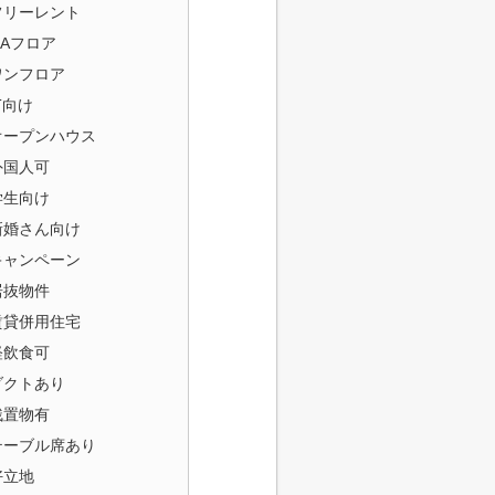
フリーレント
OAフロア
ワンフロア
T向け
オープンハウス
外国人可
学生向け
新婚さん向け
キャンペーン
居抜物件
賃貸併用住宅
軽飲食可
ダクトあり
残置物有
テーブル席あり
好立地