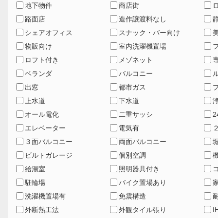
地下物件
商店街
路面店
造作譲渡料なし
シェアオフィス
スナック・バー向け
物販向け
室内洗濯機置場
ロフト付き
メゾネット
ベランダ
バルコニー
出窓
都市ガス
上水道
下水道
オール電化
二重サッシ
エレベーター
電気有
３面バルコニー
両面バルコニー
ビルトガレージ
個別空調
給湯室
照明器具付き
駐輪場
バイク置場あり
洗濯機置場有
免震構造
外断熱工法
外観タイル張り