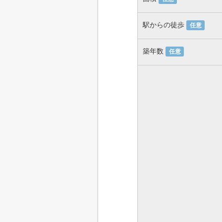
駅からの徒歩
任意
築年数
任意