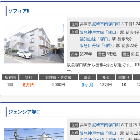
ソフィアII
兵庫県
尼崎市
南塚口町
３丁目1-2
住所
交通
阪急神戸本線
「
塚口
」駅 徒歩4分
福知山線
「
塚口
」駅 徒歩8分
阪急伊丹線
「
稲野
」駅 徒歩22分
築28年
3階建
鉄筋
築年
階数
構造
阪急塚口駅から徒歩4分と駅近です。J
ー。
所在階
賃料
管理費・共益費
敷金
礼金
間取り
6
万円
0ヶ月
1階
6,000円
12万円
1K
2
ジェンシア塚口
兵庫県
尼崎市
南塚口町
８丁目25-1
住所
交通
阪急神戸本線
「
塚口
」駅 徒歩12
阪急神戸本線
「
武庫之荘
」駅 徒