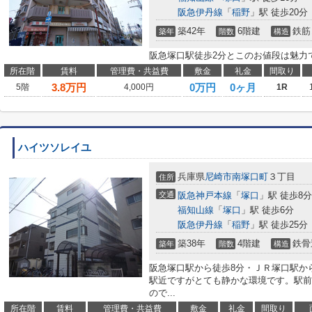
阪急伊丹線
「
稲野
」駅 徒歩20分
築42年
6階建
鉄筋
築年
階数
構造
阪急塚口駅徒歩2分とこのお値段は魅力
所在階
賃料
管理費・共益費
敷金
礼金
間取り
3.8
万円
0万円
0ヶ月
5階
4,000円
1R
ハイツソレイユ
兵庫県
尼崎市
南塚口町
３丁目
住所
交通
阪急神戸本線
「
塚口
」駅 徒歩8分
福知山線
「
塚口
」駅 徒歩6分
阪急伊丹線
「
稲野
」駅 徒歩25分
築38年
4階建
鉄骨
築年
階数
構造
阪急塚口駅から徒歩8分・ＪＲ塚口駅か
駅近ですがとても静かな環境です。駅前
ので...
所在階
賃料
管理費・共益費
敷金
礼金
間取り