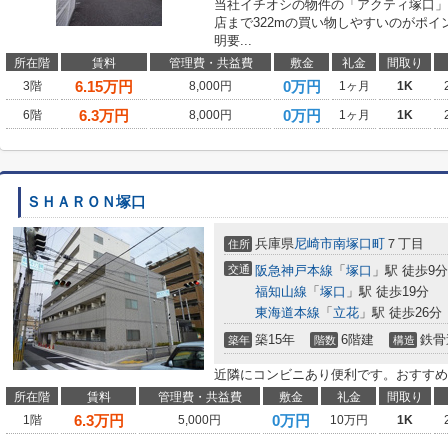
当社イチオシの物件の「アクティ塚口」
店まで322mの買い物しやすいのがポ
明要...
所在階
賃料
管理費・共益費
敷金
礼金
間取り
6.15
万円
0万円
3階
8,000円
1ヶ月
1K
6.3
万円
0万円
6階
8,000円
1ヶ月
1K
ＳＨＡＲＯＮ塚口
兵庫県
尼崎市
南塚口町
７丁目
住所
交通
阪急神戸本線
「
塚口
」駅 徒歩9分
福知山線
「
塚口
」駅 徒歩19分
東海道本線
「
立花
」駅 徒歩26分
築15年
6階建
鉄骨
築年
階数
構造
近隣にコンビニあり便利です。おすすめ
所在階
賃料
管理費・共益費
敷金
礼金
間取り
6.3
万円
0万円
1階
5,000円
10万円
1K