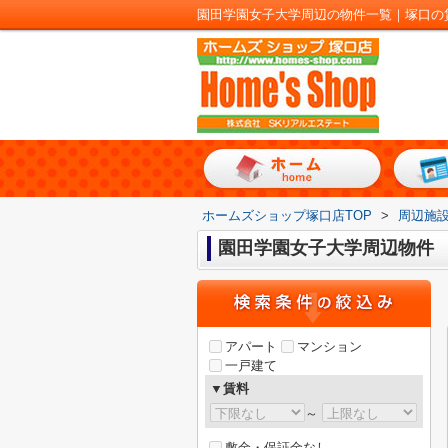
園田学園女子大学周辺の物件一覧｜塚口の
ホームズショップ塚口店TOP
>
周辺施
園田学園女子大学周辺物件
アパート
マンション
一戸建て
▼賃料
～
敷金・保証金なし