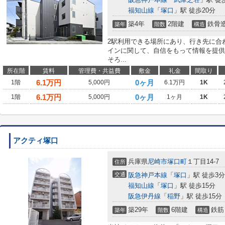
福知山線
「
塚口
」駅 徒歩20分
築4年
2階建
鉄骨
築年
階数
構造
2駅利用できる場所にあり、行き先に合
インに関して、自信をもって情報を提供
そろ...
所在階
賃料
管理費・共益費
敷金
礼金
間取り
6.1
万円
0ヶ月
1階
5,000円
6.1万円
1K
6.1
万円
0ヶ月
1階
5,000円
1ヶ月
1K
アクティ塚口
兵庫県
尼崎市
塚口町
１丁目14-7
住所
交通
阪急神戸本線
「
塚口
」駅 徒歩3分
福知山線
「
塚口
」駅 徒歩15分
阪急伊丹線
「
稲野
」駅 徒歩15分
築29年
6階建
鉄筋
築年
階数
構造