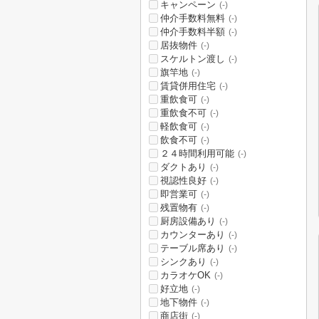
キャンペーン
(-)
仲介手数料無料
(-)
仲介手数料半額
(-)
居抜物件
(-)
スケルトン渡し
(-)
旗竿地
(-)
賃貸併用住宅
(-)
重飲食可
(-)
重飲食不可
(-)
軽飲食可
(-)
飲食不可
(-)
２４時間利用可能
(-)
ダクトあり
(-)
視認性良好
(-)
即営業可
(-)
残置物有
(-)
厨房設備あり
(-)
カウンターあり
(-)
テーブル席あり
(-)
シンクあり
(-)
カラオケOK
(-)
好立地
(-)
地下物件
(-)
商店街
(-)