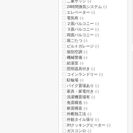
二重サッシ
(-)
24時間換気システム
(-)
エレベーター
(-)
電気有
(-)
２面バルコニー
(-)
３面バルコニー
(-)
両面バルコニー
(-)
堀ごたつ
(-)
ビルトガレージ
(-)
個別空調
(-)
機械警備
(-)
給湯室
(-)
照明器具付き
(-)
コインランドリー
(-)
駐輪場
(-)
バイク置場あり
(-)
家具・家電付き
(-)
洗濯機置場有
(-)
免震構造
(-)
耐震構造
(-)
外断熱工法
(-)
外観タイル張り
(-)
IHクッキングヒーター
(-)
ガスコンロ
(-)