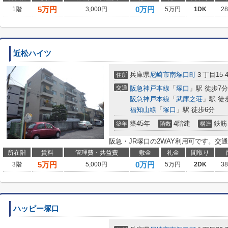
5
万円
0万円
1階
3,000円
5万円
1DK
2
近松ハイツ
兵庫県
尼崎市
南塚口町
３丁目15-
住所
交通
阪急神戸本線
「
塚口
」駅 徒歩7分
阪急神戸本線
「
武庫之荘
」駅 徒
福知山線
「
塚口
」駅 徒歩6分
築45年
4階建
鉄筋
築年
階数
構造
阪急・JR塚口の2WAY利用可です。交
所在階
賃料
管理費・共益費
敷金
礼金
間取り
5
万円
0万円
3階
5,000円
5万円
2DK
3
ハッピー塚口