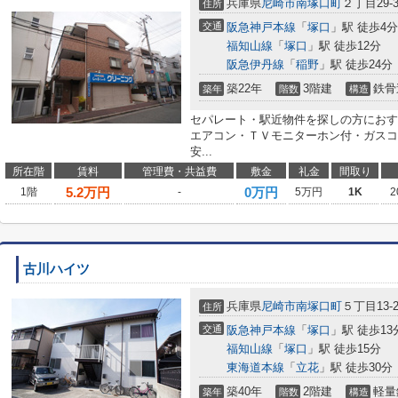
兵庫県
尼崎市
南塚口町
２丁目29-3
住所
交通
阪急神戸本線
「
塚口
」駅 徒歩4分
福知山線
「
塚口
」駅 徒歩12分
阪急伊丹線
「
稲野
」駅 徒歩24分
築22年
3階建
鉄骨
築年
階数
構造
セパレート・駅近物件を探しの方におす
エアコン・ＴＶモニターホン付・ガスコ
安...
所在階
賃料
管理費・共益費
敷金
礼金
間取り
5.2
万円
0万円
1階
-
5万円
1K
2
古川ハイツ
兵庫県
尼崎市
南塚口町
５丁目13-2
住所
交通
阪急神戸本線
「
塚口
」駅 徒歩13
福知山線
「
塚口
」駅 徒歩15分
東海道本線
「
立花
」駅 徒歩30分
築40年
2階建
軽量
築年
階数
構造