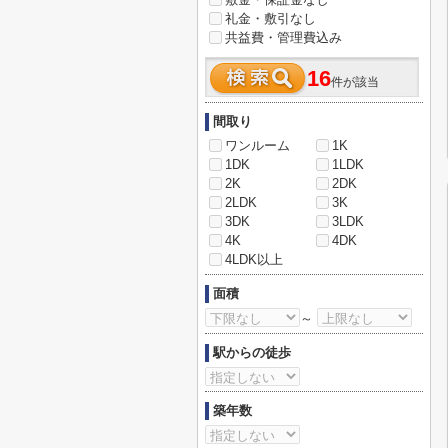
礼金・敷引なし
共益費・管理費込み
16
件が該当
間取り
ワンルーム
1K
1DK
1LDK
2K
2DK
2LDK
3K
3DK
3LDK
4K
4DK
4LDK以上
面積
～
駅からの徒歩
築年数