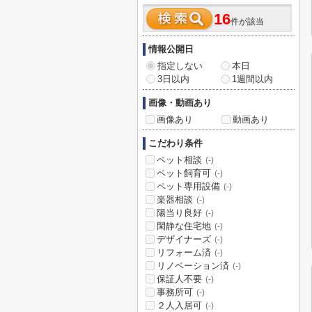
16
件が該当
情報公開日
指定しない
本日
3日以内
1週間以内
画像・動画あり
画像あり
動画あり
こだわり条件
ペット相談
(-)
ペット飼育可
(-)
ペット専用設備
(-)
楽器相談
(-)
陽当り良好
(-)
閑静な住宅地
(-)
デザイナーズ
(-)
リフォーム済
(-)
リノベーション済
(-)
保証人不要
(-)
事務所可
(-)
２人入居可
(-)