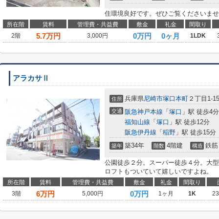
住環境良好です。ぜひご覧くださいませ
所在階
賃料
管理費・共益費
敷金
礼金
間取り
5.7
万円
0万円
0ヶ月
2階
3,000円
1LDK
アラカサⅡ
兵庫県
尼崎市
塚口本町
２丁目1-1
住所
交通
阪急神戸本線
「
塚口
」駅 徒歩4分
福知山線
「
塚口
」駅 徒歩12分
阪急伊丹線
「
稲野
」駅 徒歩15分
築34年
4階建
鉄筋
築年
階数
構造
公園徒歩２分。スーパー徒歩４分。大型
ロフトもついていて嬉しいですよね。
所在階
賃料
管理費・共益費
敷金
礼金
間取り
6
万円
0万円
3階
5,000円
1ヶ月
1K
2