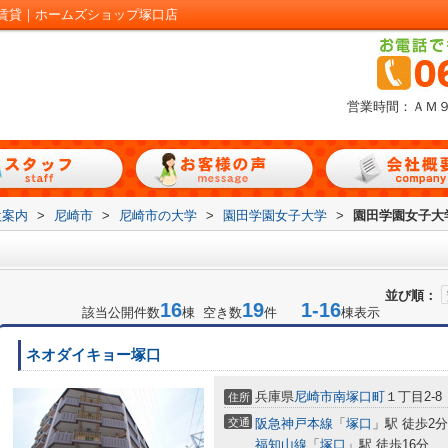
賃貸｜ホームズショップ塚口店
営業時間：ＡＭ
設案内
>
尼崎市
>
尼崎市の大学
>
園田学園女子大学
>
園田学園女子大
並び順：
16
19
1-16
該当公開件数
棟 空き数
件
棟表示
ネオダイキョー塚口
兵庫県
尼崎市
南塚口町
１丁目2-8
住所
交通
阪急神戸本線
「
塚口
」駅 徒歩2分
福知山線
「
塚口
」駅 徒歩16分