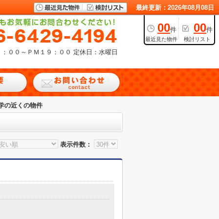
最終更新：2026年08月08日
00
00
件
件
最近見た物件
検討リスト
９：００～ＰＭ１９：００
定休日：水曜日
学の近くの物件
表示件数：