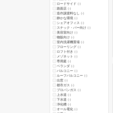
ロードサイド
(-)
路面店
(-)
造作譲渡料なし
(-)
静かな環境
(-)
シェアオフィス
(-)
スナック・バー向け
(-)
美容室向け
(-)
物販向け
(-)
室内洗濯機置場
(-)
フローリング
(-)
ロフト付き
(-)
メゾネット
(-)
専用庭
(-)
ベランダ
(-)
バルコニー
(-)
ルーフバルコニー
(-)
出窓
(-)
都市ガス
(-)
プロパンガス
(-)
上水道
(-)
下水道
(-)
浄化槽
(-)
オール電化
(-)