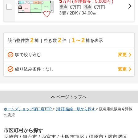
5
万
円
(管理費等：5,000円 )
0万円
0万円
敷金
礼金
3階 / 2DK / 34.00㎡
2
2
1～2
該当物件数
棟
空き数
件
棟を表示
駅で絞り込む
変更
変更
絞り込み条件：
なし
ページトップへ
ホームズショップ塚口店TOP
>
(賃貸)路線・駅から探す
>
阪急電鉄阪急今津線
の賃貸
市区町村から探す
尼崎市
/
伊丹市
/
西宮市
/
大阪市旭区
/
橿原市
/
堺市堺区