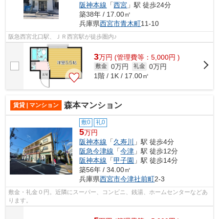
阪神本線
「
西宮
」駅 徒歩24分
築38年 / 17.00㎡
兵庫県
西宮市
青木町
11-10
阪急西宮北口駅、ＪＲ西宮駅が徒歩圏内♪
3
万
円
(管理費等：5,000円 )
0万円
0万円
敷金
礼金
1階 / 1K / 17.00㎡
森本マンション
賃貸 | マンション
敷0
礼0
5
万円
阪神本線
「
久寿川
」駅 徒歩4分
阪急今津線
「
今津
」駅 徒歩12分
阪神本線
「
甲子園
」駅 徒歩14分
築56年 / 34.00㎡
兵庫県
西宮市
今津社前町
2-3
敷金・礼金０円。近隣にスーパー、コンビニ、銭湯、ホームセンターなどあ
ります。