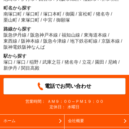
町名から探す
南塚口町
/
塚口町
/
塚口本町
/
御園
/
富松町
/
猪名寺
/
栗山町
/
東塚口町
/
中宮
/
御願塚
路線から探す
阪急伊丹線
/
阪急神戸本線
/
福知山線
/
東海道本線
/
東西線
/
阪神本線
/
阪急今津線
/
地下鉄谷町線
/
京阪本線
/
阪神電鉄阪神なんば
駅から探す
塚口
/
塚口
/
稲野
/
武庫之荘
/
猪名寺
/
立花
/
園田
/
尼崎
/
新伊丹
/
関目高殿
電話でお問い合わせ
営業時間：
ＡＭ９：００～ＰＭ１９：００
定休日：
水曜日
ホーム
会社概要