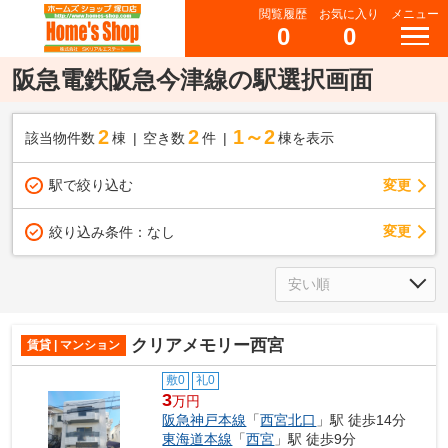
閲覧履歴
お気に入り
メニュー
0
0
阪急電鉄阪急今津線の駅選択画面
2
2
1～2
該当物件数
棟
空き数
件
棟を表示
駅で絞り込む
変更
変更
絞り込み条件：
なし
クリアメモリー西宮
賃貸 | マンション
敷0
礼0
3
万円
阪急神戸本線
「
西宮北口
」駅 徒歩14分
東海道本線
「
西宮
」駅 徒歩9分