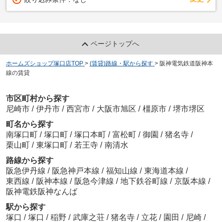
ページトップへ
ホームズショップ塚口店TOP
>
(賃貸)路線・駅から探す
>
阪神電気鉄道阪神本
線の賃貸
市区町村から探す
尼崎市
/
伊丹市
/
西宮市
/
大阪市旭区
/
橿原市
/
堺市堺区
町名から探す
南塚口町
/
塚口町
/
塚口本町
/
富松町
/
御園
/
猪名寺
/
栗山町
/
東塚口町
/
若王寺
/
南清水
路線から探す
阪急伊丹線
/
阪急神戸本線
/
福知山線
/
東海道本線
/
東西線
/
阪神本線
/
阪急今津線
/
地下鉄谷町線
/
京阪本線
/
阪神電鉄阪神なんば
駅から探す
塚口
/
塚口
/
稲野
/
武庫之荘
/
猪名寺
/
立花
/
園田
/
尼崎
/