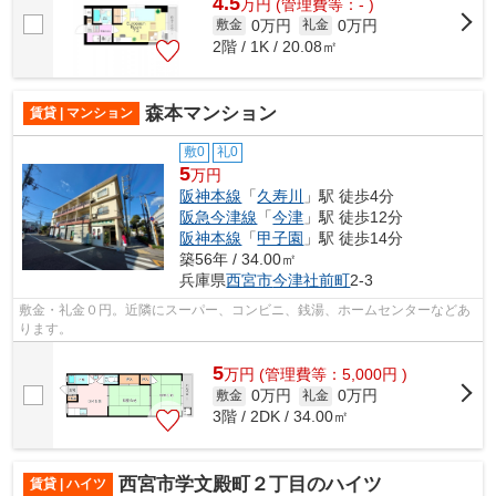
4.5
万
円
(管理費等：- )
0万円
0万円
敷金
礼金
2階 / 1K / 20.08㎡
森本マンション
賃貸 | マンション
敷0
礼0
5
万円
阪神本線
「
久寿川
」駅 徒歩4分
阪急今津線
「
今津
」駅 徒歩12分
阪神本線
「
甲子園
」駅 徒歩14分
築56年 / 34.00㎡
兵庫県
西宮市
今津社前町
2-3
敷金・礼金０円。近隣にスーパー、コンビニ、銭湯、ホームセンターなどあ
ります。
5
万
円
(管理費等：5,000円 )
0万円
0万円
敷金
礼金
3階 / 2DK / 34.00㎡
西宮市学文殿町２丁目のハイツ
賃貸 | ハイツ