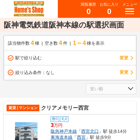
閲覧履歴
お気に入り
メニュー
0
0
阪神電気鉄道阪神本線の駅選択画面
4
4
1～4
該当物件数
棟
空き数
件
棟を表示
駅で絞り込む
変更
変更
絞り込み条件：
なし
クリアメモリー西宮
賃貸 | マンション
敷0
礼0
3
万円
阪急神戸本線
「
西宮北口
」駅 徒歩14分
東海道本線
「
西宮
」駅 徒歩9分