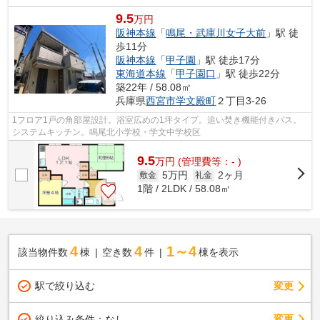
9.5
万円
阪神本線
「
鳴尾・武庫川女子大前
」駅 徒
歩11分
阪神本線
「
甲子園
」駅 徒歩17分
東海道本線
「
甲子園口
」駅 徒歩22分
築22年 / 58.08㎡
兵庫県
西宮市
学文殿町
２丁目3-26
1フロア1戸の角部屋設計。浴室広めの1坪タイプ。追い焚き機能付きバス。
システムキッチン。鳴尾北小学校・学文中学校区
9.5
万
円
(管理費等：- )
5万円
2ヶ月
敷金
礼金
1階 / 2LDK / 58.08㎡
4
4
1～4
該当物件数
棟
空き数
件
棟を表示
駅で絞り込む
変更
変更
絞り込み条件：
なし