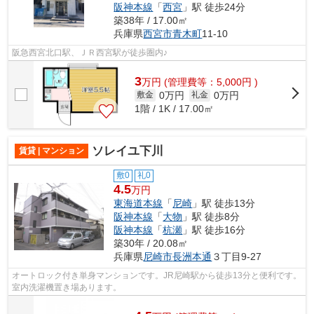
阪神本線
「
西宮
」駅 徒歩24分
築38年 / 17.00㎡
兵庫県
西宮市
青木町
11-10
阪急西宮北口駅、ＪＲ西宮駅が徒歩圏内♪
3
万
円
(管理費等：5,000円 )
0万円
0万円
敷金
礼金
1階 / 1K / 17.00㎡
ソレイユ下川
賃貸 | マンション
敷0
礼0
4.5
万円
東海道本線
「
尼崎
」駅 徒歩13分
阪神本線
「
大物
」駅 徒歩8分
阪神本線
「
杭瀬
」駅 徒歩16分
築30年 / 20.08㎡
兵庫県
尼崎市
長洲本通
３丁目9-27
オートロック付き単身マンションです。JR尼崎駅から徒歩13分と便利です。
室内洗濯機置き場あります。