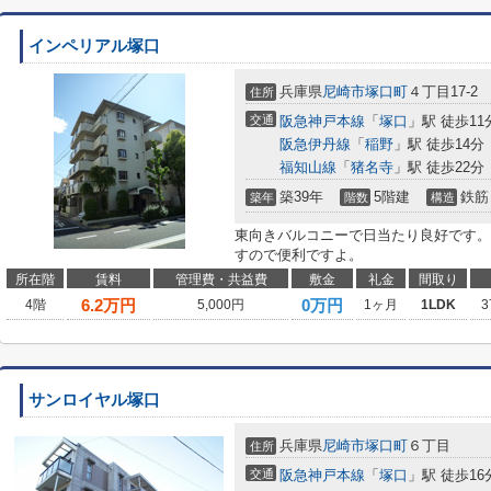
インペリアル塚口
兵庫県
尼崎市
塚口町
４丁目17-2
住所
交通
阪急神戸本線
「
塚口
」駅 徒歩11
阪急伊丹線
「
稲野
」駅 徒歩14分
福知山線
「
猪名寺
」駅 徒歩22分
築39年
5階建
鉄筋
築年
階数
構造
東向きバルコニーで日当たり良好です。
すので便利ですよ。
所在階
賃料
管理費・共益費
敷金
礼金
間取り
6.2
万円
0万円
4階
5,000円
1ヶ月
1LDK
3
サンロイヤル塚口
兵庫県
尼崎市
塚口町
６丁目
住所
交通
阪急神戸本線
「
塚口
」駅 徒歩16