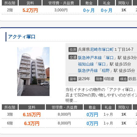
所在階
賃料
管理費・共益費
敷金
礼金
間取り
5.2
万円
0ヶ月
0ヶ月
2階
3,000円
1K
アクティ塚口
兵庫県
尼崎市
塚口町
１丁目14-7
住所
交通
阪急神戸本線
「
塚口
」駅 徒歩3分
福知山線
「
塚口
」駅 徒歩15分
阪急伊丹線
「
稲野
」駅 徒歩15分
築29年
6階建
鉄筋
築年
階数
構造
当社イチオシの物件の「アクティ塚口」
店まで322mの買い物しやすいのがポ
明要...
所在階
賃料
管理費・共益費
敷金
礼金
間取り
6.15
万円
0万円
3階
8,000円
1ヶ月
1K
6.3
万円
0万円
6階
8,000円
1ヶ月
1K