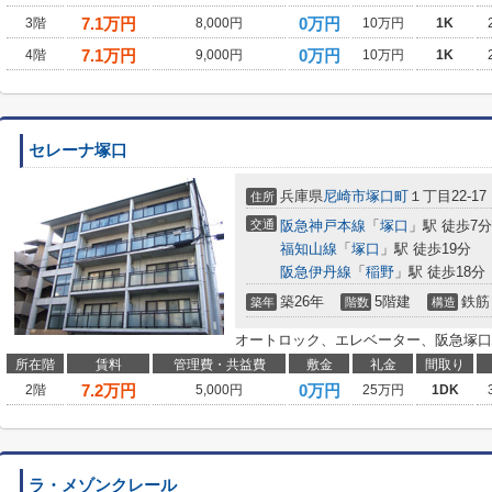
7.1
万円
0万円
3階
8,000円
10万円
1K
7.1
万円
0万円
4階
9,000円
10万円
1K
セレーナ塚口
兵庫県
尼崎市
塚口町
１丁目22-17
住所
交通
阪急神戸本線
「
塚口
」駅 徒歩7分
福知山線
「
塚口
」駅 徒歩19分
阪急伊丹線
「
稲野
」駅 徒歩18分
築26年
5階建
鉄筋
築年
階数
構造
オートロック、エレベーター、阪急塚口
所在階
賃料
管理費・共益費
敷金
礼金
間取り
7.2
万円
0万円
2階
5,000円
25万円
1DK
ラ・メゾンクレール