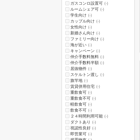
ガスコンロ設置可
(-)
ルームシェア可
(-)
学生向け
(-)
カップル向け
(-)
女性向け
(-)
新婚さん向け
(-)
ファミリー向け
(-)
海が近い
(-)
キャンペーン
(-)
仲介手数料無料
(-)
仲介手数料半額
(-)
居抜物件
(-)
スケルトン渡し
(-)
旗竿地
(-)
賃貸併用住宅
(-)
重飲食可
(-)
重飲食不可
(-)
軽飲食可
(-)
飲食不可
(-)
２４時間利用可能
(-)
ダクトあり
(-)
視認性良好
(-)
即営業可
(-)
残置物有