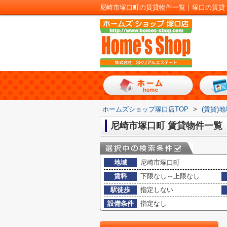
尼崎市塚口町の賃貸物件一覧｜塚口の賃貸
ホームズショップ塚口店TOP
>
(賃貸)
尼崎市塚口町 賃貸物件一覧
地域
尼崎市塚口町
賃料
下限なし～上限なし
駅徒歩
指定しない
設備条件
指定なし