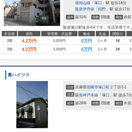
福知山線
「
塚口
」駅 徒歩14分
阪急伊丹線
「
稲野
」駅 徒歩17分
築31年
5階建
鉄筋
築年
階数
構造
阪急塚口駅徒歩4分です。生活至便です
所在階
賃料
管理費・共益費
敷金
礼金
間取り
4.2
万円
0万円
3階
3,000円
1ヶ月
1K
1
4.3
万円
0万円
3階
3,000円
1ヶ月
1K
1
奥ハイツⅡ
兵庫県
尼崎市
塚口町
２丁目3-1
住所
交通
阪急神戸本線
「
塚口
」駅 徒歩7分
築28年
2階建
木造
築年
階数
構造