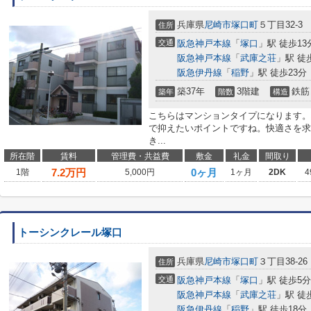
兵庫県
尼崎市
塚口町
５丁目32-3
住所
交通
阪急神戸本線
「
塚口
」駅 徒歩13
阪急神戸本線
「
武庫之荘
」駅 徒
阪急伊丹線
「
稲野
」駅 徒歩23分
築37年
3階建
鉄筋
築年
階数
構造
こちらはマンションタイプになります。
で抑えたいポイントですね。快適さを求
き...
所在階
賃料
管理費・共益費
敷金
礼金
間取り
7.2
万円
0ヶ月
1階
5,000円
1ヶ月
2DK
4
トーシンクレール塚口
兵庫県
尼崎市
塚口町
３丁目38-26
住所
交通
阪急神戸本線
「
塚口
」駅 徒歩5分
阪急神戸本線
「
武庫之荘
」駅 徒
阪急伊丹線
「
稲野
」駅 徒歩18分