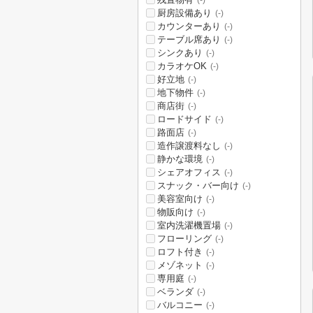
(-)
厨房設備あり
(-)
カウンターあり
(-)
テーブル席あり
(-)
シンクあり
(-)
カラオケOK
(-)
好立地
(-)
地下物件
(-)
商店街
(-)
ロードサイド
(-)
路面店
(-)
造作譲渡料なし
(-)
静かな環境
(-)
シェアオフィス
(-)
スナック・バー向け
(-)
美容室向け
(-)
物販向け
(-)
室内洗濯機置場
(-)
フローリング
(-)
ロフト付き
(-)
メゾネット
(-)
専用庭
(-)
ベランダ
(-)
バルコニー
(-)