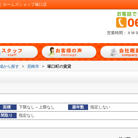
｜ホームズショップ塚口店
営業時間：ＡＭ
地域から探す
>
尼崎市
>
塚口町の賃貸
面積
下限なし～上限なし
築年数
指定しない
間取り
指定なし