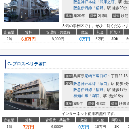
阪急神戸本線
「
武庫之荘
」駅 徒
阪急伊丹線
「
稲野
」駅 徒歩20分
築39年
3階建
鉄筋
築年
階数
構造
人気の学校区です。ぜひご覧くださいま
所在階
賃料
管理費・共益費
敷金
礼金
間取り
6.8
万円
0万円
2階
8,000円
5万円
3DK
5
G-プロスペリテ塚口
兵庫県
尼崎市
塚口町
１丁目22-13
住所
交通
阪急神戸本線
「
塚口
」駅 徒歩7分
阪急伊丹線
「
稲野
」駅 徒歩17分
福知山線
「
塚口
」駅 徒歩18分
築8年
4階建
鉄骨
築年
階数
構造
インターネット使用料無料です。
所在階
賃料
管理費・共益費
敷金
礼金
間取り
7
万円
0万円
1階
6,000円
10万円
1K