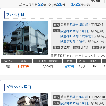
並び順：
22
28
1-22
該当公開件数
棟 空き数
件
棟表示
アパルト14
兵庫県
尼崎市
塚口町
３丁目39-4
住所
交通
阪急神戸本線
「
塚口
」駅 徒歩8分
阪急神戸本線
「
武庫之荘
」駅 徒
阪急伊丹線
「
稲野
」駅 徒歩15分
築32年
3階建
鉄筋
築年
階数
構造
住環境良好です。オートロック付マンシ
所在階
賃料
管理費・共益費
敷金
礼金
間取り
3.9
万円
0万円
3階
3,000円
2ヶ月
1K
2
グランパレ塚口
兵庫県
尼崎市
塚口町
１丁目22-18
住所
交通
阪急神戸本線
「
塚口
」駅 徒歩4分