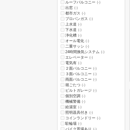
ルーフバルコニー
(-)
出窓
(-)
都市ガス
(-)
プロパンガス
(-)
上水道
(-)
下水道
(-)
浄化槽
(-)
オール電化
(-)
二重サッシ
(-)
24時間換気システム
(-)
エレベーター
(-)
電気有
(-)
２面バルコニー
(-)
３面バルコニー
(-)
両面バルコニー
(-)
堀ごたつ
(-)
ビルトガレージ
(-)
個別空調
(-)
機械警備
(-)
給湯室
(-)
照明器具付き
(-)
コインランドリー
(-)
駐輪場
(-)
バイク置場あり
(-)