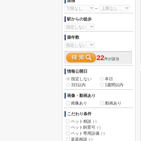
面積
～
駅からの徒歩
築年数
22
件が該当
情報公開日
指定しない
本日
3日以内
1週間以内
画像・動画あり
画像あり
動画あり
こだわり条件
ペット相談
(-)
ペット飼育可
(-)
ペット専用設備
(-)
楽器相談
(-)