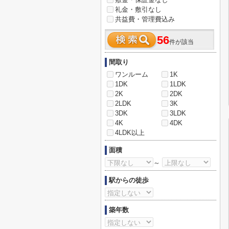
礼金・敷引なし
共益費・管理費込み
56
件が該当
間取り
ワンルーム
1K
1DK
1LDK
2K
2DK
2LDK
3K
3DK
3LDK
4K
4DK
4LDK以上
面積
～
駅からの徒歩
築年数