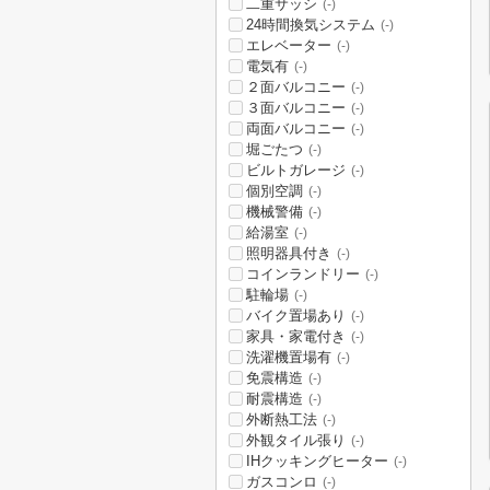
二重サッシ
(-)
24時間換気システム
(-)
エレベーター
(-)
電気有
(-)
２面バルコニー
(-)
３面バルコニー
(-)
両面バルコニー
(-)
堀ごたつ
(-)
ビルトガレージ
(-)
個別空調
(-)
機械警備
(-)
給湯室
(-)
照明器具付き
(-)
コインランドリー
(-)
駐輪場
(-)
バイク置場あり
(-)
家具・家電付き
(-)
洗濯機置場有
(-)
免震構造
(-)
耐震構造
(-)
外断熱工法
(-)
外観タイル張り
(-)
IHクッキングヒーター
(-)
ガスコンロ
(-)