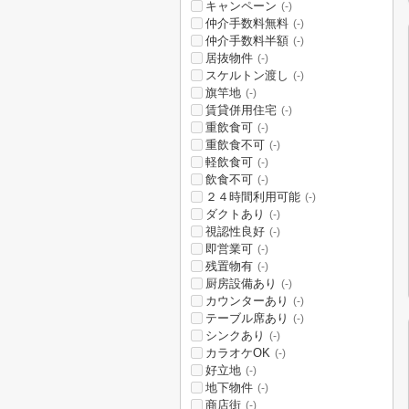
キャンペーン
(-)
仲介手数料無料
(-)
仲介手数料半額
(-)
居抜物件
(-)
スケルトン渡し
(-)
旗竿地
(-)
賃貸併用住宅
(-)
重飲食可
(-)
重飲食不可
(-)
軽飲食可
(-)
飲食不可
(-)
２４時間利用可能
(-)
ダクトあり
(-)
視認性良好
(-)
即営業可
(-)
残置物有
(-)
厨房設備あり
(-)
カウンターあり
(-)
テーブル席あり
(-)
シンクあり
(-)
カラオケOK
(-)
好立地
(-)
地下物件
(-)
商店街
(-)