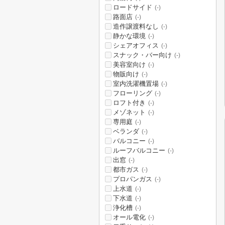
ロードサイド
(-)
路面店
(-)
造作譲渡料なし
(-)
静かな環境
(-)
シェアオフィス
(-)
スナック・バー向け
(-)
美容室向け
(-)
物販向け
(-)
室内洗濯機置場
(-)
フローリング
(-)
ロフト付き
(-)
メゾネット
(-)
専用庭
(-)
ベランダ
(-)
バルコニー
(-)
ルーフバルコニー
(-)
出窓
(-)
都市ガス
(-)
プロパンガス
(-)
上水道
(-)
下水道
(-)
浄化槽
(-)
オール電化
(-)