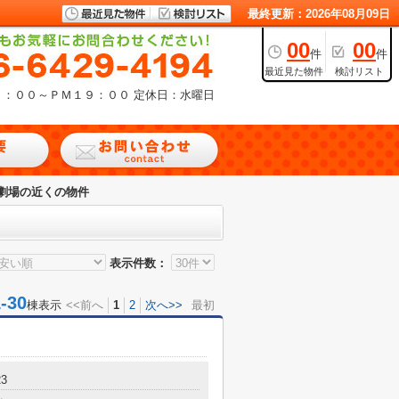
最終更新：2026年08月09日
00
00
件
件
最近見た物件
検討リスト
９：００～ＰＭ１９：００
定休日：水曜日
劇場の近くの物件
表示件数：
30
棟表示
<<前へ
1
2
次へ>>
最初
3