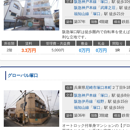
交通
阪急神戸本線
「
塚口
」駅 徒歩10
阪急神戸本線
「
武庫之荘
」駅 徒
福知山線
「
塚口
」駅 徒歩21分
築37年
4階建
鉄筋
築年
階数
構造
阪急塚口駅は徒歩圏内で自転車を使えば
利な立地です。
所在階
賃料
管理費・共益費
敷金
礼金
間取り
3.3
万円
0万円
0万円
2階
5,000円
1R
グローバル塚口
兵庫県
尼崎市
塚口本町
２丁目9-1
住所
交通
阪急神戸本線
「
塚口
」駅 徒歩8分
阪急伊丹線
「
稲野
」駅 徒歩15分
福知山線
「
塚口
」駅 徒歩16分
築36年
3階建
鉄骨
築年
階数
構造
オートロック付単身マンションの【グロ