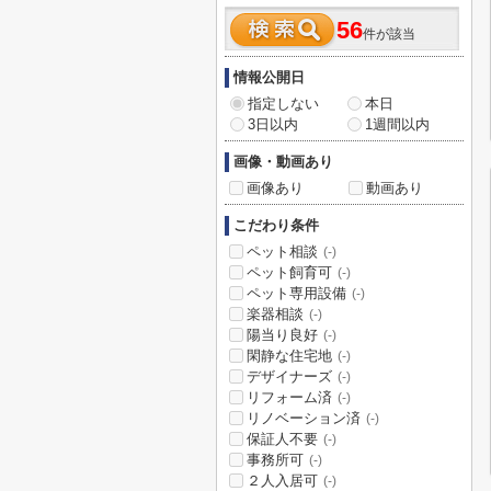
56
件が該当
情報公開日
指定しない
本日
3日以内
1週間以内
画像・動画あり
画像あり
動画あり
こだわり条件
ペット相談
(-)
ペット飼育可
(-)
ペット専用設備
(-)
楽器相談
(-)
陽当り良好
(-)
閑静な住宅地
(-)
デザイナーズ
(-)
リフォーム済
(-)
リノベーション済
(-)
保証人不要
(-)
事務所可
(-)
２人入居可
(-)