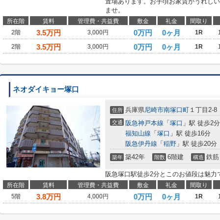
置場あります。お手頃お家賃がうれしい
ませ。
所在階
賃料
管理費・共益費
敷金
礼金
間取り
3.5
万円
0万円
0ヶ月
2階
3,000円
1R
3.5
万円
0万円
0ヶ月
2階
3,000円
1R
ネオダイキョー塚口
兵庫県
尼崎市
南塚口町
１丁目2-8
住所
交通
阪急神戸本線
「
塚口
」駅 徒歩2分
福知山線
「
塚口
」駅 徒歩16分
阪急伊丹線
「
稲野
」駅 徒歩20分
築42年
6階建
鉄筋
築年
階数
構造
阪急塚口駅徒歩2分とこのお値段は魅力
所在階
賃料
管理費・共益費
敷金
礼金
間取り
3.8
万円
0万円
0ヶ月
5階
4,000円
1R