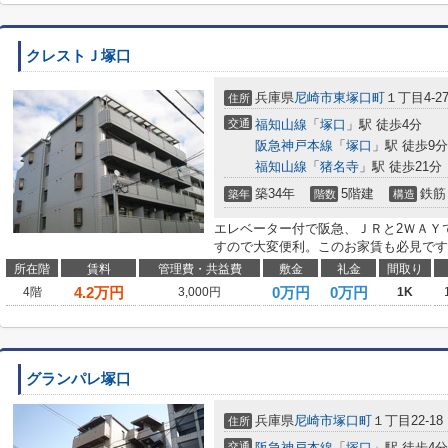
クレストＪ塚口
兵庫県
尼崎市
東塚口町
１丁目4-2
住所
交通
福知山線
「
塚口
」駅 徒歩4分
阪急神戸本線
「
塚口
」駅 徒歩9分
福知山線
「
猪名寺
」駅 徒歩21分
築34年
5階建
鉄筋
築年
階数
構造
エレベーター付で阪急、ＪＲと2ＷＡＹ
すので大変便利。このお家賃も必見です
所在階
賃料
管理費・共益費
敷金
礼金
間取り
4.2
万円
0万円
0万円
4階
3,000円
1K
グランパレ塚口
兵庫県
尼崎市
塚口町
１丁目22-18
住所
交通
阪急神戸本線
「
塚口
」駅 徒歩4分