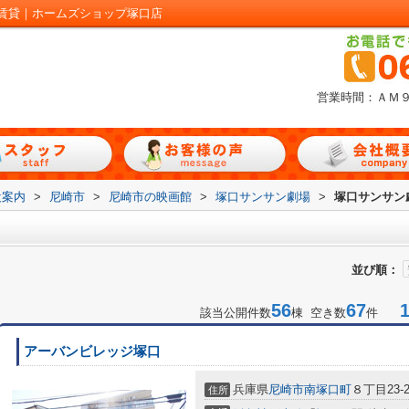
賃貸｜ホームズショップ塚口店
営業時間：ＡＭ
設案内
>
尼崎市
>
尼崎市の映画館
>
塚口サンサン劇場
>
塚口サンサン
並び順：
56
67
1-
該当公開件数
棟 空き数
件
アーバンビレッジ塚口
兵庫県
尼崎市
南塚口町
８丁目23-2
住所