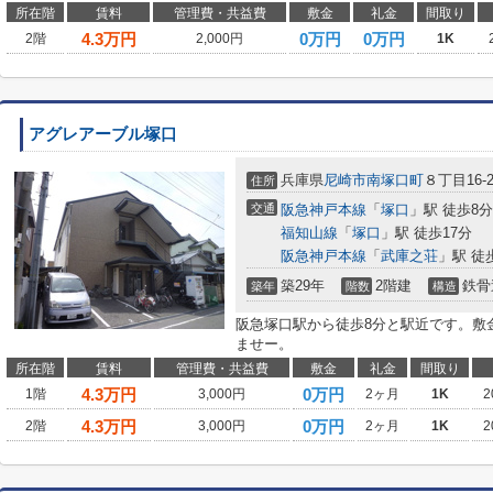
所在階
賃料
管理費・共益費
敷金
礼金
間取り
4.3
万円
0万円
0万円
2階
2,000円
1K
アグレアーブル塚口
兵庫県
尼崎市
南塚口町
８丁目16-2
住所
交通
阪急神戸本線
「
塚口
」駅 徒歩8分
福知山線
「
塚口
」駅 徒歩17分
阪急神戸本線
「
武庫之荘
」駅 徒
築29年
2階建
鉄骨
築年
階数
構造
阪急塚口駅から徒歩8分と駅近です。敷
ませー。
所在階
賃料
管理費・共益費
敷金
礼金
間取り
4.3
万円
0万円
1階
3,000円
2ヶ月
1K
2
4.3
万円
0万円
2階
3,000円
2ヶ月
1K
2