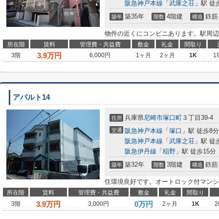
阪急神戸本線
「
武庫之荘
」駅 徒
築35年
4階建
鉄筋
築年
階数
構造
物件の近くにコンビニあります。駅周辺
所在階
賃料
管理費・共益費
敷金
礼金
間取り
3.9
万円
3階
6,000円
1ヶ月
2ヶ月
1K
1
アパルト14
兵庫県
尼崎市
塚口町
３丁目39-4
住所
交通
阪急神戸本線
「
塚口
」駅 徒歩8分
阪急神戸本線
「
武庫之荘
」駅 徒
阪急伊丹線
「
稲野
」駅 徒歩15分
築32年
3階建
鉄筋
築年
階数
構造
住環境良好です。オートロック付マンシ
所在階
賃料
管理費・共益費
敷金
礼金
間取り
3.9
万円
0万円
3階
3,000円
2ヶ月
1K
2