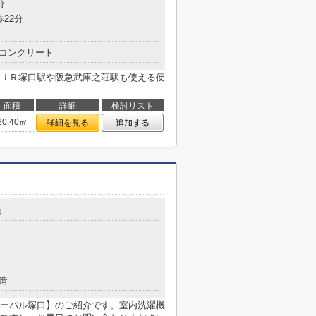
分
歩22分
コンクリート
ＪＲ塚口駅や阪急武庫之荘駅も使える便
面積
詳細
検討リスト
20.40㎡
詳細を見る
追加する
8
造
ーバル塚口】のご紹介です。室内洗濯機