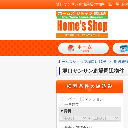
塚口サンサン劇場周辺の物件一覧｜塚口の
ホームズショップ塚口店TOP
>
周辺施
塚口サンサン劇場周辺物件
アパート
マンション
一戸建て
▼賃料
～
敷金・保証金なし