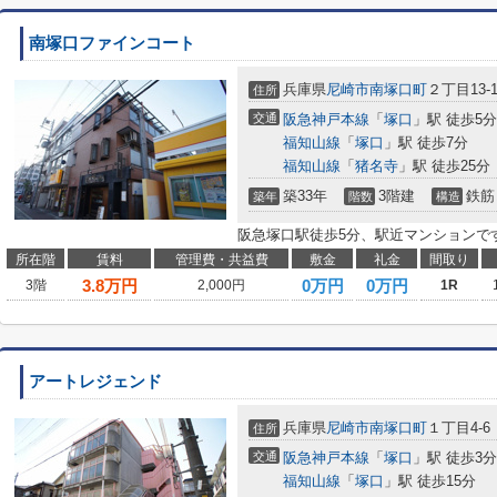
南塚口ファインコート
兵庫県
尼崎市
南塚口町
２丁目13-1
住所
交通
阪急神戸本線
「
塚口
」駅 徒歩5分
福知山線
「
塚口
」駅 徒歩7分
福知山線
「
猪名寺
」駅 徒歩25分
築33年
3階建
鉄筋
築年
階数
構造
阪急塚口駅徒歩5分、駅近マンションで
所在階
賃料
管理費・共益費
敷金
礼金
間取り
3.8
万円
0万円
0万円
3階
2,000円
1R
アートレジェンド
兵庫県
尼崎市
南塚口町
１丁目4-6
住所
交通
阪急神戸本線
「
塚口
」駅 徒歩3分
福知山線
「
塚口
」駅 徒歩15分