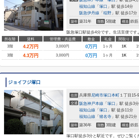
福知山線
「
塚口
」駅 徒歩14分
阪急伊丹線
「
稲野
」駅 徒歩17分
築31年
5階建
鉄筋
築年
階数
構造
阪急塚口駅徒歩4分です。生活至便です
所在階
賃料
管理費・共益費
敷金
礼金
間取り
4.2
万円
0万円
3階
3,000円
1ヶ月
1K
1
4.3
万円
0万円
3階
3,000円
1ヶ月
1K
1
ジョイフジ塚口
兵庫県
尼崎市
塚口本町
１丁目15-
住所
交通
阪急神戸本線
「
塚口
」駅 徒歩3分
福知山線
「
塚口
」駅 徒歩11分
福知山線
「
猪名寺
」駅 徒歩21分
築36年
3階建
鉄筋
築年
階数
構造
塚口駅徒歩3分と駅近です。ぜひご覧く