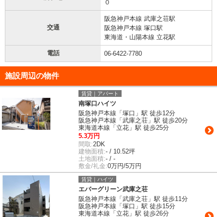
０
阪急神戸本線 武庫之荘駅
交通
阪急神戸本線 塚口駅
東海道・山陽本線 立花駅
電話
06-6422-7780
施設周辺の物件
賃貸｜アパート
南塚口ハイツ
阪急神戸本線「塚口」駅 徒歩12分
阪急神戸本線「武庫之荘」駅 徒歩20分
東海道本線「立花」駅 徒歩25分
5.3万円
間取:
2DK
建物面積:
- / 10.52坪
土地面積:
- / -
敷金/礼金:
0万円/5万円
賃貸｜ハイツ
エバーグリーン武庫之荘
阪急神戸本線「武庫之荘」駅 徒歩11分
阪急神戸本線「塚口」駅 徒歩15分
東海道本線「立花」駅 徒歩26分