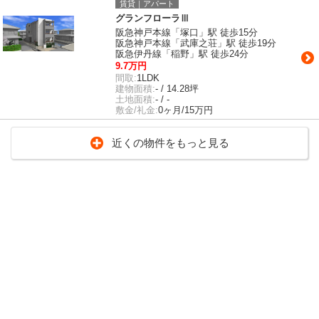
賃貸｜アパート
グランフローラⅢ
阪急神戸本線「塚口」駅 徒歩15分
阪急神戸本線「武庫之荘」駅 徒歩19分
阪急伊丹線「稲野」駅 徒歩24分
9.7万円
間取:
1LDK
建物面積:
- / 14.28坪
土地面積:
- / -
敷金/礼金:
0ヶ月/15万円
近くの物件をもっと見る