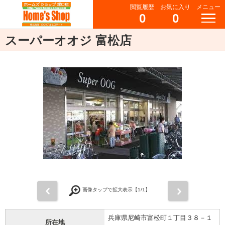
閲覧履歴
お気に入り
メニュー
0
0
スーパーオオジ 富松店
前
次
画像タップで拡大表示【
1
/1】
兵庫県尼崎市富松町１丁目３８－１
所在地