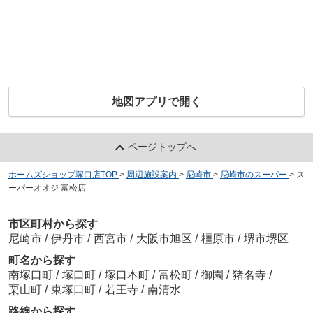
地図アプリで開く
ページトップへ
ホームズショップ塚口店TOP
>
周辺施設案内
>
尼崎市
>
尼崎市のスーパー
>
ス
ーパーオオジ 富松店
市区町村から探す
尼崎市
/
伊丹市
/
西宮市
/
大阪市旭区
/
橿原市
/
堺市堺区
町名から探す
南塚口町
/
塚口町
/
塚口本町
/
富松町
/
御園
/
猪名寺
/
栗山町
/
東塚口町
/
若王寺
/
南清水
路線から探す