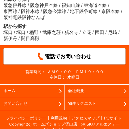
阪急伊丹線
/
阪急神戸本線
/
福知山線
/
東海道本線
/
東西線
/
阪神本線
/
阪急今津線
/
地下鉄谷町線
/
京阪本線
/
阪神電鉄阪神なんば
駅から探す
塚口
/
塚口
/
稲野
/
武庫之荘
/
猪名寺
/
立花
/
園田
/
尼崎
/
新伊丹
/
関目高殿
電話でお問い合わせ
営業時間：
ＡＭ９：００～ＰＭ１９：００
定休日：
水曜日
ホーム
会社概要
お問い合わせ
物件リクエスト
プライバシーポリシー
利用規約
アクセスマップ
PCサイト
Copyright(c) ホームズショップ塚口店 （㈱SKリアルエステー