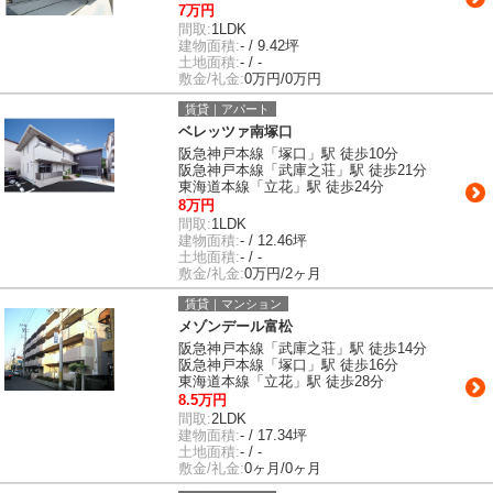
7万円
間取:
1LDK
建物面積:
- / 9.42坪
土地面積:
- / -
敷金/礼金:
0万円/0万円
賃貸｜アパート
ベレッツァ南塚口
阪急神戸本線「塚口」駅 徒歩10分
阪急神戸本線「武庫之荘」駅 徒歩21分
東海道本線「立花」駅 徒歩24分
8万円
間取:
1LDK
建物面積:
- / 12.46坪
土地面積:
- / -
敷金/礼金:
0万円/2ヶ月
賃貸｜マンション
メゾンデール富松
阪急神戸本線「武庫之荘」駅 徒歩14分
阪急神戸本線「塚口」駅 徒歩16分
東海道本線「立花」駅 徒歩28分
8.5万円
間取:
2LDK
建物面積:
- / 17.34坪
土地面積:
- / -
敷金/礼金:
0ヶ月/0ヶ月