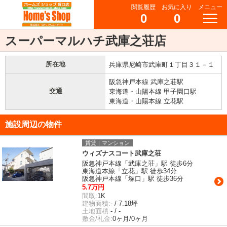
閲覧履歴
お気に入り
メニュー
0
0
スーパーマルハチ武庫之荘店
所在地
兵庫県尼崎市武庫町１丁目３１－１
阪急神戸本線 武庫之荘駅
交通
東海道・山陽本線 甲子園口駅
東海道・山陽本線 立花駅
施設周辺の物件
賃貸｜マンション
ウィズナスコート武庫之荘
阪急神戸本線「武庫之荘」駅 徒歩6分
東海道本線「立花」駅 徒歩34分
阪急神戸本線「塚口」駅 徒歩36分
5.7万円
間取:
1K
建物面積:
- / 7.18坪
土地面積:
- / -
敷金/礼金:
0ヶ月/0ヶ月