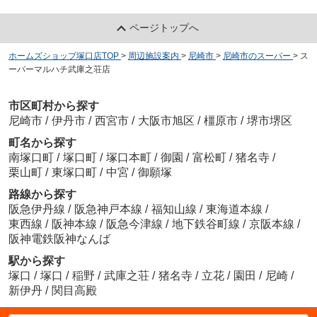
ページトップへ
ホームズショップ塚口店TOP
>
周辺施設案内
>
尼崎市
>
尼崎市のスーパー
>
ス
ーパーマルハチ武庫之荘店
市区町村から探す
尼崎市
/
伊丹市
/
西宮市
/
大阪市旭区
/
橿原市
/
堺市堺区
町名から探す
南塚口町
/
塚口町
/
塚口本町
/
御園
/
富松町
/
猪名寺
/
栗山町
/
東塚口町
/
中宮
/
御願塚
路線から探す
阪急伊丹線
/
阪急神戸本線
/
福知山線
/
東海道本線
/
東西線
/
阪神本線
/
阪急今津線
/
地下鉄谷町線
/
京阪本線
/
阪神電鉄阪神なんば
駅から探す
塚口
/
塚口
/
稲野
/
武庫之荘
/
猪名寺
/
立花
/
園田
/
尼崎
/
新伊丹
/
関目高殿