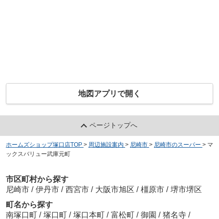
地図アプリで開く
ページトップへ
ホームズショップ塚口店TOP
>
周辺施設案内
>
尼崎市
>
尼崎市のスーパー
>
マ
ックスバリュー武庫元町
市区町村から探す
尼崎市
/
伊丹市
/
西宮市
/
大阪市旭区
/
橿原市
/
堺市堺区
町名から探す
南塚口町
/
塚口町
/
塚口本町
/
富松町
/
御園
/
猪名寺
/