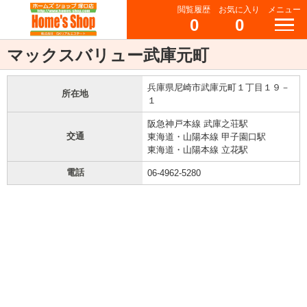
閲覧履歴
お気に入り
メニュー
0
0
マックスバリュー武庫元町
兵庫県尼崎市武庫元町１丁目１９－
所在地
１
阪急神戸本線 武庫之荘駅
交通
東海道・山陽本線 甲子園口駅
東海道・山陽本線 立花駅
電話
06-4962-5280