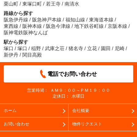
栗山町
/
東塚口町
/
若王寺
/
南清水
路線から探す
阪急伊丹線
/
阪急神戸本線
/
福知山線
/
東海道本線
/
東西線
/
阪神本線
/
阪急今津線
/
地下鉄谷町線
/
京阪本線
/
阪神電鉄阪神なんば
駅から探す
塚口
/
塚口
/
稲野
/
武庫之荘
/
猪名寺
/
立花
/
園田
/
尼崎
/
新伊丹
/
関目高殿
電話でお問い合わせ
営業時間：
ＡＭ９：００～ＰＭ１９：００
定休日：
水曜日
ホーム
会社概要
お問い合わせ
物件リクエスト