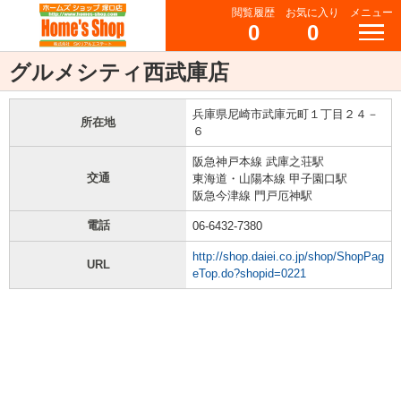
閲覧履歴
お気に入り
メニュー
0
0
グルメシティ西武庫店
兵庫県尼崎市武庫元町１丁目２４－
所在地
６
阪急神戸本線 武庫之荘駅
交通
東海道・山陽本線 甲子園口駅
阪急今津線 門戸厄神駅
電話
06-6432-7380
http://shop.daiei.co.jp/shop/ShopPag
URL
eTop.do?shopid=0221