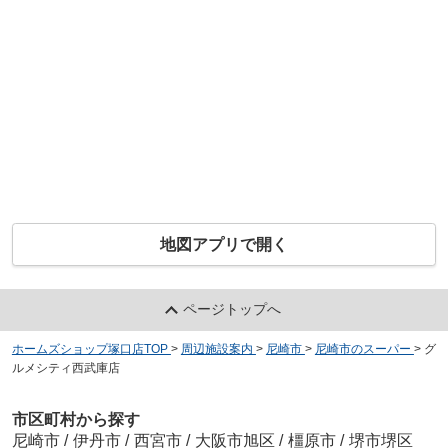
地図アプリで開く
ページトップへ
ホームズショップ塚口店TOP
>
周辺施設案内
>
尼崎市
>
尼崎市のスーパー
>
グ
ルメシティ西武庫店
市区町村から探す
尼崎市
/
伊丹市
/
西宮市
/
大阪市旭区
/
橿原市
/
堺市堺区