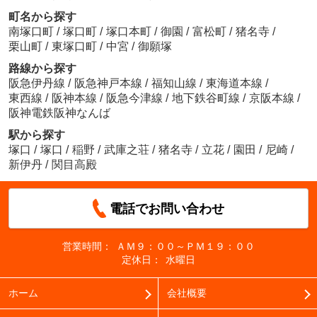
町名から探す
南塚口町
/
塚口町
/
塚口本町
/
御園
/
富松町
/
猪名寺
/
栗山町
/
東塚口町
/
中宮
/
御願塚
路線から探す
阪急伊丹線
/
阪急神戸本線
/
福知山線
/
東海道本線
/
東西線
/
阪神本線
/
阪急今津線
/
地下鉄谷町線
/
京阪本線
/
阪神電鉄阪神なんば
駅から探す
塚口
/
塚口
/
稲野
/
武庫之荘
/
猪名寺
/
立花
/
園田
/
尼崎
/
新伊丹
/
関目高殿
電話でお問い合わせ
営業時間：
ＡＭ９：００～ＰＭ１９：００
定休日：
水曜日
ホーム
会社概要