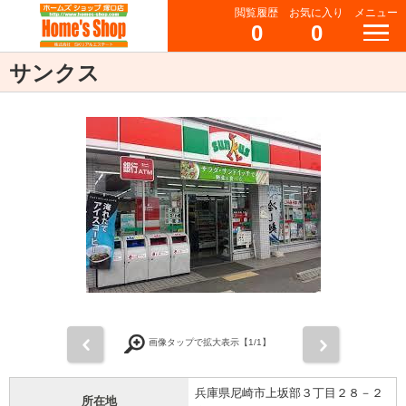
閲覧履歴
お気に入り
メニュー
0
0
サンクス
前
次
画像タップで拡大表示【
1
/1】
兵庫県尼崎市上坂部３丁目２８－２
所在地