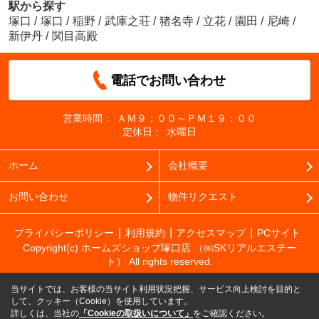
駅から探す
塚口
/
塚口
/
稲野
/
武庫之荘
/
猪名寺
/
立花
/
園田
/
尼崎
/
新伊丹
/
関目高殿
電話でお問い合わせ
営業時間：
ＡＭ９：００～ＰＭ１９：００
定休日：
水曜日
ホーム
会社概要
お問い合わせ
物件リクエスト
プライバシーポリシー
利用規約
アクセスマップ
PCサイト
Copyright(c) ホームズショップ塚口店 （㈱SKリアルエステー
ト） All rights reserved.
当サイトでは、お客様の当サイト利用状況把握、サービス向上検討を目的と
して、クッキー（Cookie）を使用しています。
詳しくは、当社の
「Cookieの取扱いについて」
をご確認ください。