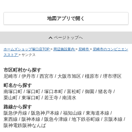
地図アプリで開く
ページトップへ
ホームズショップ塚口店TOP
>
周辺施設案内
>
尼崎市
>
尼崎市のコンビニエン
スストア
>
サンクス
市区町村から探す
尼崎市
/
伊丹市
/
西宮市
/
大阪市旭区
/
橿原市
/
堺市堺区
町名から探す
南塚口町
/
塚口町
/
塚口本町
/
富松町
/
御園
/
猪名寺
/
栗山町
/
東塚口町
/
若王寺
/
南清水
路線から探す
阪急伊丹線
/
阪急神戸本線
/
福知山線
/
東海道本線
/
東西線
/
阪神本線
/
阪急今津線
/
地下鉄谷町線
/
京阪本線
/
阪神電鉄阪神なんば