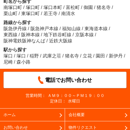
町名から探す
南塚口町
/
塚口町
/
塚口本町
/
富松町
/
御園
/
猪名寺
/
栗山町
/
東塚口町
/
若王寺
/
南清水
路線から探す
阪急伊丹線
/
阪急神戸本線
/
福知山線
/
東海道本線
/
東西線
/
阪神本線
/
地下鉄谷町線
/
京阪本線
/
阪神電鉄阪神なんば
/
近鉄大阪線
駅から探す
塚口
/
塚口
/
稲野
/
武庫之荘
/
猪名寺
/
立花
/
園田
/
新伊丹
/
尼崎
/
森小路
電話でお問い合わせ
営業時間：
ＡＭ９：００～ＰＭ１９：００
定休日：
水曜日
ホーム
会社概要
お問い合わせ
物件リクエスト