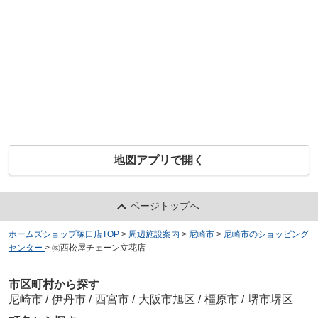
地図アプリで開く
ページトップへ
ホームズショップ塚口店TOP
>
周辺施設案内
>
尼崎市
>
尼崎市のショッピング
センター
>
㈱西松屋チェーン立花店
市区町村から探す
尼崎市
/
伊丹市
/
西宮市
/
大阪市旭区
/
橿原市
/
堺市堺区