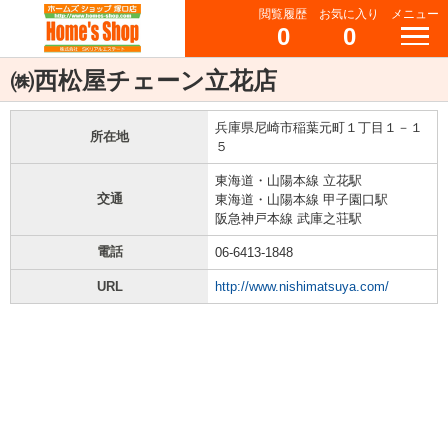
閲覧履歴
お気に入り
メニュー
0
0
㈱西松屋チェーン立花店
兵庫県尼崎市稲葉元町１丁目１－１
所在地
５
東海道・山陽本線 立花駅
交通
東海道・山陽本線 甲子園口駅
阪急神戸本線 武庫之荘駅
電話
06-6413-1848
URL
http://www.nishimatsuya.com/