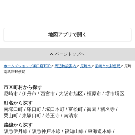
地図アプリで開く
ページトップへ
ホームズショップ塚口店TOP
>
周辺施設案内
>
尼崎市
>
尼崎市の郵便局
>
尼崎
南武庫郵便局
市区町村から探す
尼崎市
/
伊丹市
/
西宮市
/
大阪市旭区
/
橿原市
/
堺市堺区
町名から探す
南塚口町
/
塚口町
/
塚口本町
/
富松町
/
御園
/
猪名寺
/
栗山町
/
東塚口町
/
若王寺
/
南清水
路線から探す
阪急伊丹線
/
阪急神戸本線
/
福知山線
/
東海道本線
/