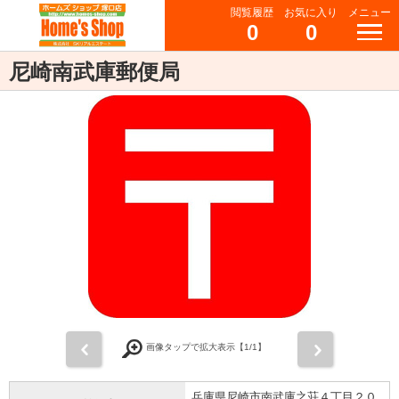
閲覧履歴
お気に入り
メニュー
0
0
尼崎南武庫郵便局
前
次
画像タップで拡大表示【
1
/1】
兵庫県尼崎市南武庫之荘４丁目２０