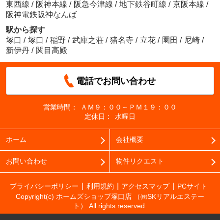
東西線
/
阪神本線
/
阪急今津線
/
地下鉄谷町線
/
京阪本線
/
阪神電鉄阪神なんば
駅から探す
塚口
/
塚口
/
稲野
/
武庫之荘
/
猪名寺
/
立花
/
園田
/
尼崎
/
新伊丹
/
関目高殿
電話でお問い合わせ
営業時間：
ＡＭ９：００～ＰＭ１９：００
定休日：
水曜日
ホーム
会社概要
お問い合わせ
物件リクエスト
プライバシーポリシー
利用規約
アクセスマップ
PCサイト
Copyright(c) ホームズショップ塚口店 （㈱SKリアルエステー
ト） All rights reserved.