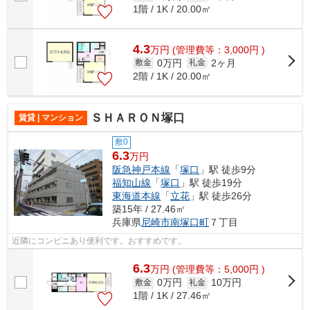
1階 / 1K / 20.00㎡
4.3
万
円
(管理費等：3,000円 )
0万円
2ヶ月
敷金
礼金
2階 / 1K / 20.00㎡
ＳＨＡＲＯＮ塚口
賃貸 | マンション
敷0
6.3
万円
阪急神戸本線
「
塚口
」駅 徒歩9分
福知山線
「
塚口
」駅 徒歩19分
東海道本線
「
立花
」駅 徒歩26分
築15年 / 27.46㎡
兵庫県
尼崎市
南塚口町
７丁目
近隣にコンビニあり便利です。おすすめです。
6.3
万
円
(管理費等：5,000円 )
0万円
10万円
敷金
礼金
1階 / 1K / 27.46㎡