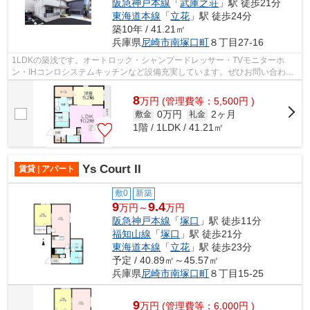
阪急神戸本線
「
武庫之荘
」駅 徒歩21分
東海道本線
「
立花
」駅 徒歩24分
築10年 / 41.21㎡
兵庫県
尼崎市
南塚口町
８丁目27-16
1LDKの築浅です。オートロック・シャンプードレッサー・TVモニターホ
ン・IHコンロシステムキッチンなど設備充実しています。ぜひお問い合わせ
くださいませ。
8
万
円
(管理費等：5,500円 )
0万円
2ヶ月
敷金
礼金
1階 / 1LDK / 41.21㎡
Ys Court II
賃貸 | アパート
敷0
新築
9
9.4
万円～
万円
阪急神戸本線
「
塚口
」駅 徒歩11分
福知山線
「
塚口
」駅 徒歩21分
東海道本線
「
立花
」駅 徒歩23分
予定 / 40.89㎡～45.57㎡
兵庫県
尼崎市
南塚口町
８丁目15-25
9
万
円
(管理費等：6,000円 )