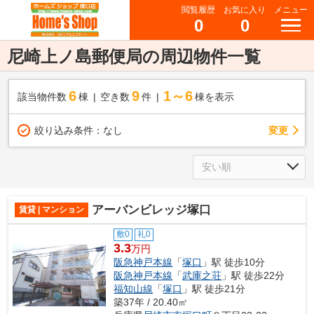
閲覧履歴
お気に入り
メニュー
0
0
尼崎上ノ島郵便局の周辺物件一覧
6
9
1～6
該当物件数
棟
空き数
件
棟を表示
変更
絞り込み条件：
なし
アーバンビレッジ塚口
賃貸 | マンション
敷0
礼0
3.3
万円
阪急神戸本線
「
塚口
」駅 徒歩10分
阪急神戸本線
「
武庫之荘
」駅 徒歩22分
福知山線
「
塚口
」駅 徒歩21分
築37年 / 20.40㎡