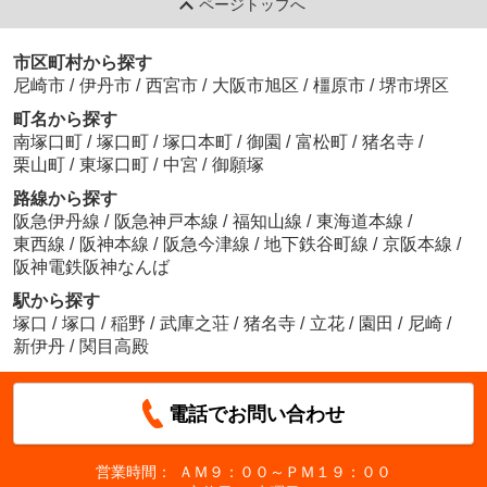
ページトップへ
市区町村から探す
尼崎市
/
伊丹市
/
西宮市
/
大阪市旭区
/
橿原市
/
堺市堺区
町名から探す
南塚口町
/
塚口町
/
塚口本町
/
御園
/
富松町
/
猪名寺
/
栗山町
/
東塚口町
/
中宮
/
御願塚
路線から探す
阪急伊丹線
/
阪急神戸本線
/
福知山線
/
東海道本線
/
東西線
/
阪神本線
/
阪急今津線
/
地下鉄谷町線
/
京阪本線
/
阪神電鉄阪神なんば
駅から探す
塚口
/
塚口
/
稲野
/
武庫之荘
/
猪名寺
/
立花
/
園田
/
尼崎
/
新伊丹
/
関目高殿
電話でお問い合わせ
営業時間：
ＡＭ９：００～ＰＭ１９：００