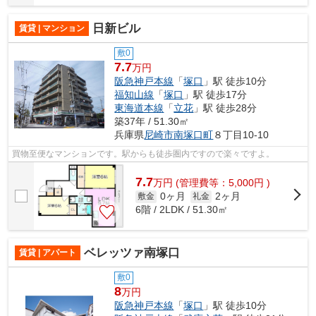
日新ビル
賃貸 | マンション
敷0
7.7
万円
阪急神戸本線
「
塚口
」駅 徒歩10分
福知山線
「
塚口
」駅 徒歩17分
東海道本線
「
立花
」駅 徒歩28分
築37年 / 51.30㎡
兵庫県
尼崎市
南塚口町
８丁目10-10
買物至便なマンションです。駅からも徒歩圏内ですので楽々ですよ。
7.7
万
円
(管理費等：5,000円 )
0ヶ月
2ヶ月
敷金
礼金
6階 / 2LDK / 51.30㎡
ベレッツァ南塚口
賃貸 | アパート
敷0
8
万円
阪急神戸本線
「
塚口
」駅 徒歩10分