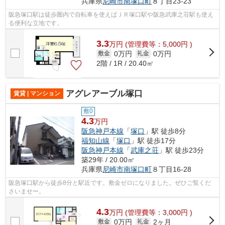
兵庫県
尼崎市
南塚口町
８丁目23-23
阪急塚口駅は徒歩圏内で自転車を使えばＪＲ塚口駅や阪急武庫之荘駅も使え
る便利な立地です。
3.3
万
円
(管理費等：5,000円 )
0万円
0万円
敷金
礼金
2階 / 1R / 20.40㎡
アグレアーブル塚口
賃貸 | マンション
敷0
4.3
万円
阪急神戸本線
「
塚口
」駅 徒歩8分
福知山線
「
塚口
」駅 徒歩17分
阪急神戸本線
「
武庫之荘
」駅 徒歩23分
築29年 / 20.00㎡
兵庫県
尼崎市
南塚口町
８丁目16-28
阪急塚口駅から徒歩8分と駅近です。敷金ゼロになりました。ぜひご覧くだ
さいませー。
4.3
万
円
(管理費等：3,000円 )
0万円
2ヶ月
敷金
礼金