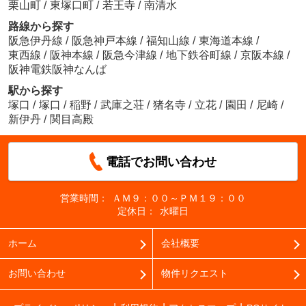
栗山町
/
東塚口町
/
若王寺
/
南清水
路線から探す
阪急伊丹線
/
阪急神戸本線
/
福知山線
/
東海道本線
/
東西線
/
阪神本線
/
阪急今津線
/
地下鉄谷町線
/
京阪本線
/
阪神電鉄阪神なんば
駅から探す
塚口
/
塚口
/
稲野
/
武庫之荘
/
猪名寺
/
立花
/
園田
/
尼崎
/
新伊丹
/
関目高殿
電話でお問い合わせ
営業時間：
ＡＭ９：００～ＰＭ１９：００
定休日：
水曜日
ホーム
会社概要
お問い合わせ
物件リクエスト