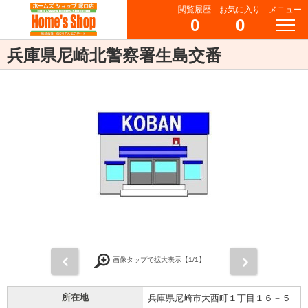
閲覧履歴
お気に入り
メニュー
0
0
兵庫県尼崎北警察署生島交番
前
次
画像タップで拡大表示【
1
/1】
所在地
兵庫県尼崎市大西町１丁目１６－５