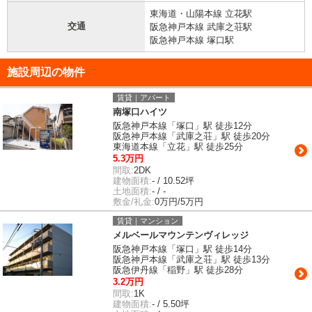
東海道・山陽本線 立花駅
交通
阪急神戸本線 武庫之荘駅
阪急神戸本線 塚口駅
施設周辺の物件
賃貸｜アパート
南塚口ハイツ
阪急神戸本線「塚口」駅 徒歩12分
阪急神戸本線「武庫之荘」駅 徒歩20分
東海道本線「立花」駅 徒歩25分
5.3万円
間取:
2DK
建物面積:
- / 10.52坪
土地面積:
- / -
敷金/礼金:
0万円/5万円
賃貸｜マンション
メルベールマウンテンヴィレッジ
阪急神戸本線「塚口」駅 徒歩14分
阪急神戸本線「武庫之荘」駅 徒歩13分
阪急伊丹線「稲野」駅 徒歩28分
3.2万円
間取:
1K
建物面積:
- / 5.50坪