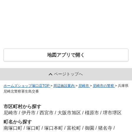
地図アプリで開く
ページトップへ
ホームズショップ塚口店TOP
>
周辺施設案内
>
尼崎市
>
尼崎市の警察
>
兵庫県
尼崎北警察署生島交番
市区町村から探す
尼崎市
/
伊丹市
/
西宮市
/
大阪市旭区
/
橿原市
/
堺市堺区
町名から探す
南塚口町
/
塚口町
/
塚口本町
/
富松町
/
御園
/
猪名寺
/