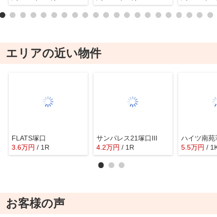
エリアの近い物件
FLATS塚口
サンパレス21塚口III
ハイツ南苑荘
3.6
万
円
/ 1R
4.2
万
円
/ 1R
5.5
万
円
/ 1
お客様の声