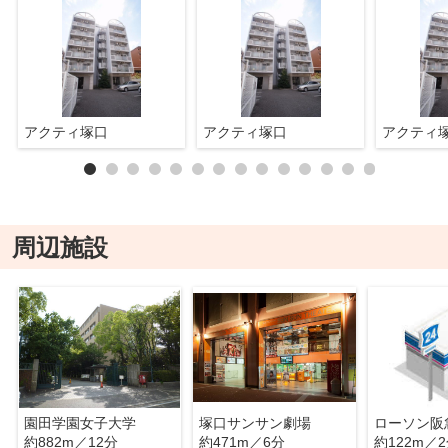
アクティ塚口
アクティ塚口
アクティ
周辺施設
園田学園女子大学
塚口サンサン劇場
ローソン阪
約882m／12分
約471m／6分
約122m／