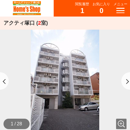
閲覧履歴
お気に入り
メニュー
1
0
アクティ塚口 (
2
室)
1 / 28