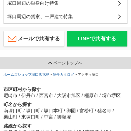
塚口周辺の単身向け特集
塚口周辺の賃家、一戸建て特集
メールで共有する
LINEで共有する
ページトップへ
ホームズショップ塚口店TOP
>
物件カタログ
>
アクティ塚口
市区町村から探す
尼崎市
/
伊丹市
/
西宮市
/
大阪市旭区
/
橿原市
/
堺市堺区
町名から探す
南塚口町
/
塚口町
/
塚口本町
/
御園
/
富松町
/
猪名寺
/
栗山町
/
東塚口町
/
中宮
/
御願塚
路線から探す