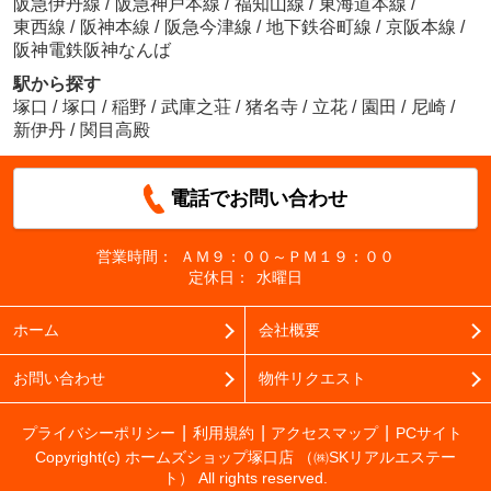
阪急伊丹線
/
阪急神戸本線
/
福知山線
/
東海道本線
/
東西線
/
阪神本線
/
阪急今津線
/
地下鉄谷町線
/
京阪本線
/
阪神電鉄阪神なんば
駅から探す
塚口
/
塚口
/
稲野
/
武庫之荘
/
猪名寺
/
立花
/
園田
/
尼崎
/
新伊丹
/
関目高殿
電話でお問い合わせ
営業時間：
ＡＭ９：００～ＰＭ１９：００
定休日：
水曜日
ホーム
会社概要
お問い合わせ
物件リクエスト
プライバシーポリシー
利用規約
アクセスマップ
PCサイト
Copyright(c) ホームズショップ塚口店 （㈱SKリアルエステー
ト） All rights reserved.