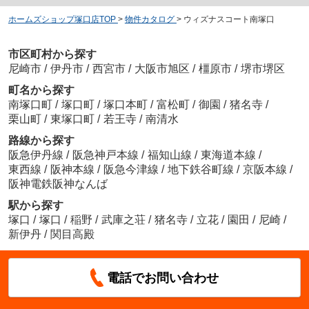
ホームズショップ塚口店TOP
>
物件カタログ
>
ウィズナスコート南塚口
市区町村から探す
尼崎市
/
伊丹市
/
西宮市
/
大阪市旭区
/
橿原市
/
堺市堺区
町名から探す
南塚口町
/
塚口町
/
塚口本町
/
富松町
/
御園
/
猪名寺
/
栗山町
/
東塚口町
/
若王寺
/
南清水
路線から探す
阪急伊丹線
/
阪急神戸本線
/
福知山線
/
東海道本線
/
東西線
/
阪神本線
/
阪急今津線
/
地下鉄谷町線
/
京阪本線
/
阪神電鉄阪神なんば
駅から探す
塚口
/
塚口
/
稲野
/
武庫之荘
/
猪名寺
/
立花
/
園田
/
尼崎
/
新伊丹
/
関目高殿
電話でお問い合わせ