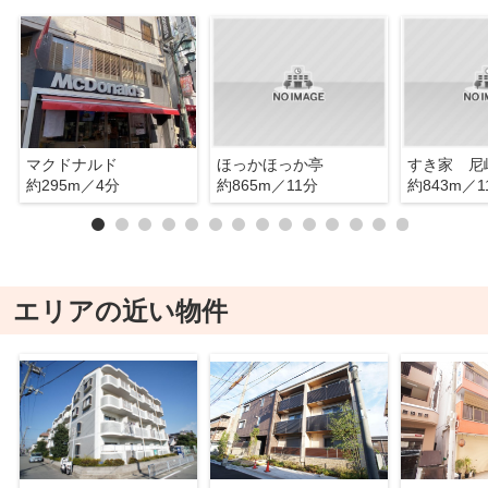
マクドナルド
ほっかほっか亭
すき家 尼
約295m／4分
約865m／11分
約843m／1
エリアの近い物件