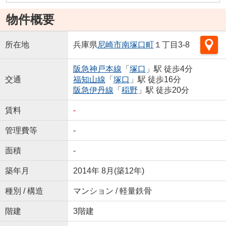
物件概要
所在地
兵庫県
尼崎市
南塚口町
１丁目3-8
阪急神戸本線
「
塚口
」駅 徒歩4分
交通
福知山線
「
塚口
」駅 徒歩16分
阪急伊丹線
「
稲野
」駅 徒歩20分
賃料
-
管理費等
-
面積
-
築年月
2014年 8月(築12年)
種別 / 構造
マンション / 軽量鉄骨
階建
3階建