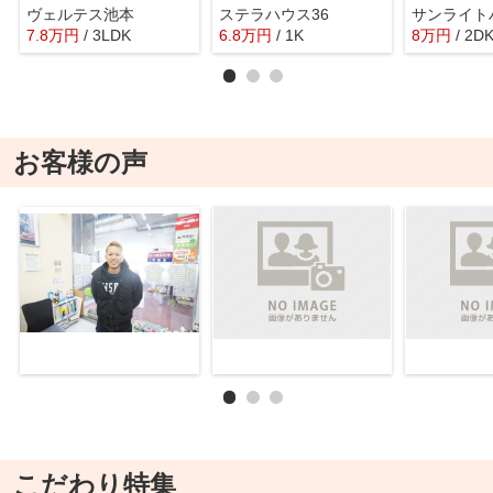
ヴェルテス池本
ステラハウス36
サンライト
7.8
万
円
/ 3LDK
6.8
万
円
/ 1K
8
万
円
/ 2D
お客様の声
こだわり特集