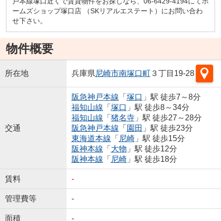
戸本線塚口近くで賃貸物件をお探しなら、06-6429-4194にてホ
ームズショップ塚口店 （SKリアルエステート）にお問い合わ
せ下さい。
物件概要
所在地
兵庫県
尼崎市
南塚口町
３丁目19-28
阪急神戸本線
「
塚口
」駅 徒歩7～8分
福知山線
「
塚口
」駅 徒歩8～34分
福知山線
「
猪名寺
」駅 徒歩27～28分
交通
阪急神戸本線
「
園田
」駅 徒歩23分
東海道本線
「
尼崎
」駅 徒歩15分
阪神本線
「
大物
」駅 徒歩12分
阪神本線
「
尼崎
」駅 徒歩18分
賃料
-
管理費等
-
面積
-