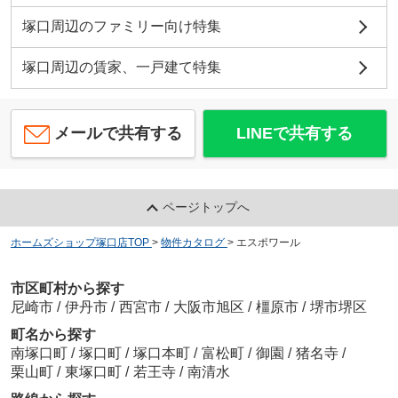
塚口周辺のファミリー向け特集
塚口周辺の賃家、一戸建て特集
メールで共有する
LINEで共有する
ページトップへ
ホームズショップ塚口店TOP
>
物件カタログ
>
エスポワール
市区町村から探す
尼崎市
/
伊丹市
/
西宮市
/
大阪市旭区
/
橿原市
/
堺市堺区
町名から探す
南塚口町
/
塚口町
/
塚口本町
/
富松町
/
御園
/
猪名寺
/
栗山町
/
東塚口町
/
若王寺
/
南清水