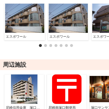
エスポワール
エスポワール
エスポワ
周辺施設
尼崎信用金庫 塚口南支店
尼崎南塚口郵便局
塚口サンサ