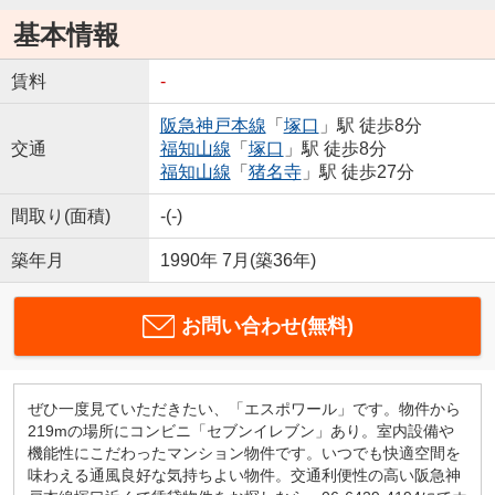
基本情報
賃料
-
阪急神戸本線
「
塚口
」駅 徒歩8分
交通
福知山線
「
塚口
」駅 徒歩8分
福知山線
「
猪名寺
」駅 徒歩27分
間取り(面積)
-(-)
築年月
1990年 7月(築36年)
お問い合わせ(無料)
ぜひ一度見ていただきたい、「エスポワール」です。物件から
219mの場所にコンビニ「セブンイレブン」あり。室内設備や
機能性にこだわったマンション物件です。いつでも快適空間を
味わえる通風良好な気持ちよい物件。交通利便性の高い阪急神