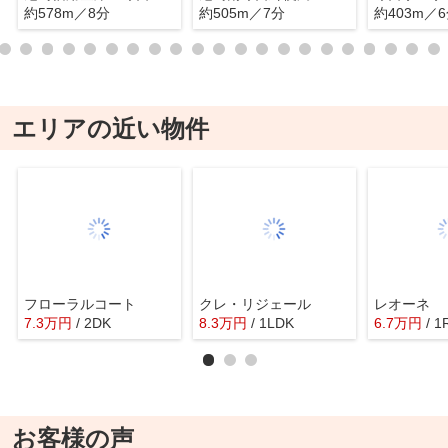
約578m／8分
約505m／7分
約403m／
エリアの近い物件
フローラルコート
クレ・リジェール
レオーネ
7.3
万
円
/ 2DK
8.3
万
円
/ 1LDK
6.7
万
円
/ 1
お客様の声