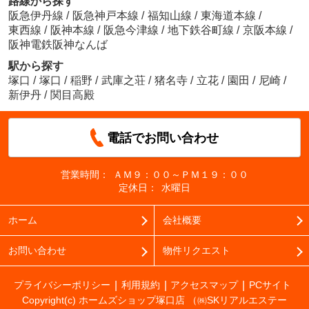
路線から探す
阪急伊丹線
/
阪急神戸本線
/
福知山線
/
東海道本線
/
東西線
/
阪神本線
/
阪急今津線
/
地下鉄谷町線
/
京阪本線
/
阪神電鉄阪神なんば
駅から探す
塚口
/
塚口
/
稲野
/
武庫之荘
/
猪名寺
/
立花
/
園田
/
尼崎
/
新伊丹
/
関目高殿
電話でお問い合わせ
営業時間：
ＡＭ９：００～ＰＭ１９：００
定休日：
水曜日
ホーム
会社概要
お問い合わせ
物件リクエスト
プライバシーポリシー
利用規約
アクセスマップ
PCサイト
Copyright(c) ホームズショップ塚口店 （㈱SKリアルエステー