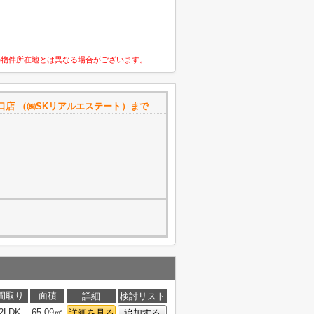
の物件所在地とは異なる場合がございます。
口店 （㈱SKリアルエステート）まで
間取り
面積
詳細
検討リスト
2LDK
65.09㎡
詳細を見る
追加する