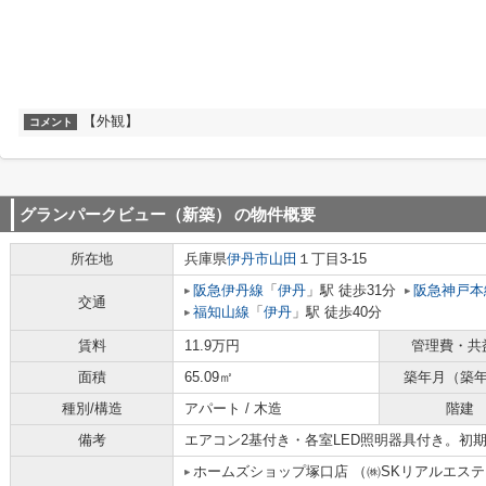
【外観】
コメント
グランパークビュー（新築）
の物件概要
所在地
兵庫県
伊丹市
山田
１丁目3-15
阪急伊丹線
「
伊丹
」駅 徒歩31分
阪急神戸本
交通
福知山線
「
伊丹
」駅 徒歩40分
賃料
11.9万円
管理費・共
面積
65.09㎡
築年月（築
種別/構造
アパート / 木造
階建
備考
エアコン2基付き・各室LED照明器具付き。初
ホームズショップ塚口店 （㈱SKリアルエス