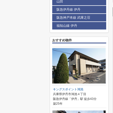
山田
阪急伊丹線 伊丹
阪急神戸本線 武庫之荘
福知山線 伊丹
おすすめ物件
キングスポイント鴻池
兵庫県伊丹市鴻池４丁目
阪急伊丹線「伊丹」駅 徒歩43分
築25年