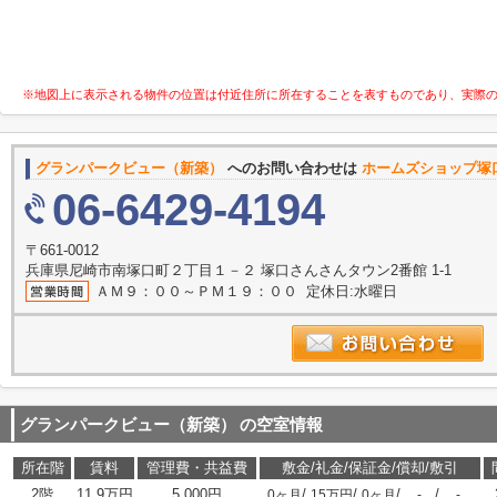
※地図上に表示される物件の位置は付近住所に所在することを表すものであり、実際
グランパークビュー（新築）
へのお問い合わせは
ホームズショップ塚
06-6429-4194
〒661-0012
兵庫県尼崎市南塚口町２丁目１－２ 塚口さんさんタウン2番館 1-1
ＡＭ９：００～ＰＭ１９：００ 定休日:水曜日
グランパークビュー（新築）
の空室情報
所在階
賃料
管理費・共益費
敷金/礼金/保証金/償却/敷引
2階
11.9万円
5,000円
/
/
/
/
0ヶ月
15万円
0ヶ月
-
-