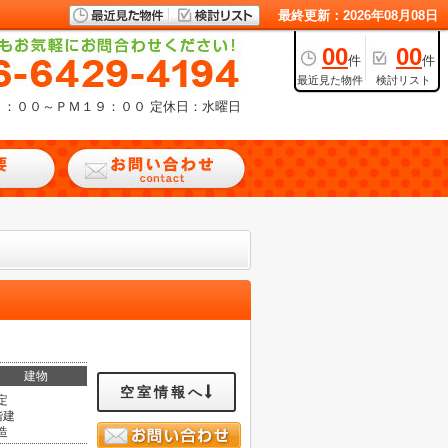
最終更新：2026年08月08日
00
00
件
件
最近見た物件
検討リスト
９：００～ＰＭ１９：００
定休日：水曜日
建物
空室情報へ
定
階建
造