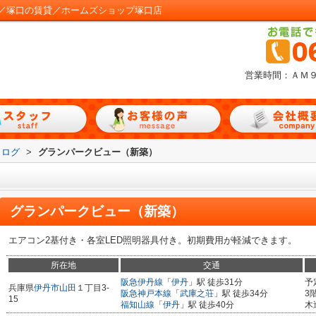
／塚口の賃貸／ホームズショップ塚口店
営業時間：ＡＭ
タログ
>
グランパークビュー（新築）
）
グランパークビュー（新築）
エアコン2基付き・各室LED照明器具付き。初期費用が軽減できます。
所在地
交通
阪急伊丹線
「
伊丹
」駅 徒歩31分
予
兵庫県
伊丹市
山田
１丁目3-
阪急神戸本線
「
武庫之荘
」駅 徒歩34分
3
15
福知山線
「
伊丹
」駅 徒歩40分
木