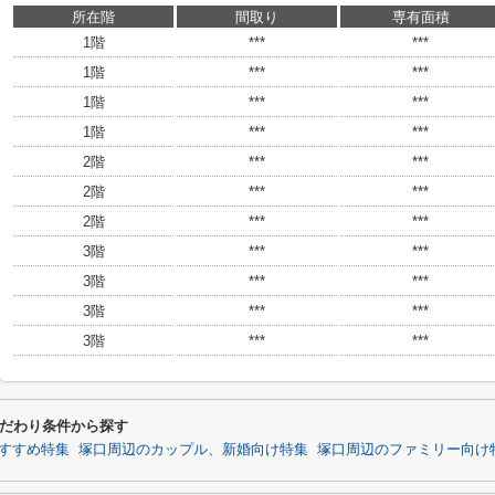
所在階
間取り
専有面積
1階
***
***
1階
***
***
1階
***
***
1階
***
***
2階
***
***
2階
***
***
2階
***
***
3階
***
***
3階
***
***
3階
***
***
3階
***
***
だわり条件から探す
すすめ特集
塚口周辺のカップル、新婚向け特集
塚口周辺のファミリー向け