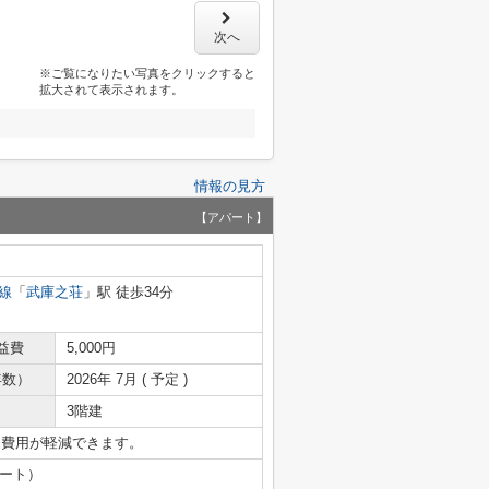
次へ
※ご覧になりたい写真をクリックすると
拡大されて表示されます。
情報の見方
【アパート】
線
「
武庫之荘
」駅 徒歩34分
益費
5,000円
年数）
2026年 7月 ( 予定 )
3階建
期費用が軽減できます。
テート）