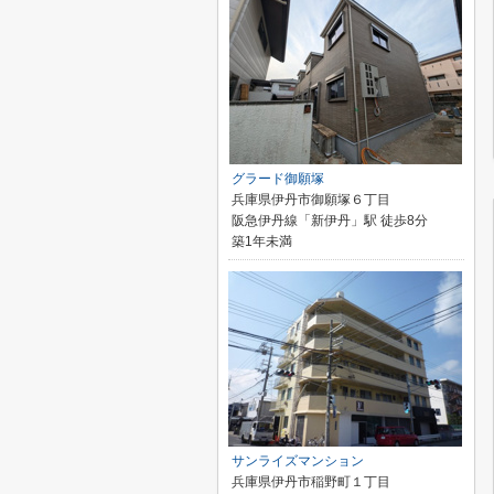
グラード御願塚
兵庫県伊丹市御願塚６丁目
阪急伊丹線「新伊丹」駅 徒歩8分
築1年未満
サンライズマンション
兵庫県伊丹市稲野町１丁目