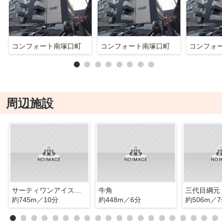
コンフォート南塚口町
コンフォート南塚口町
コンフォ
周辺施設
サーティワンアイスクリーム 阪急塚口店
牛角
約745m／10分
約448m／6分
約506m／