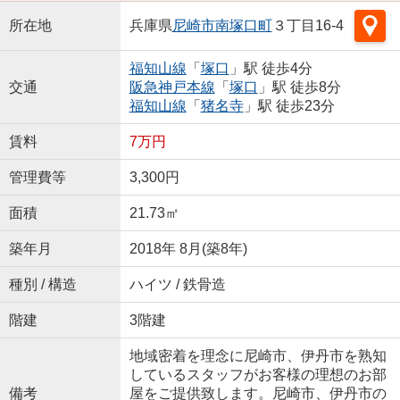
所在地
兵庫県
尼崎市
南塚口町
３丁目16-4
福知山線
「
塚口
」駅 徒歩4分
交通
阪急神戸本線
「
塚口
」駅 徒歩8分
福知山線
「
猪名寺
」駅 徒歩23分
賃料
7万円
管理費等
3,300円
面積
21.73㎡
築年月
2018年 8月(築8年)
種別 / 構造
ハイツ / 鉄骨造
階建
3階建
地域密着を理念に尼崎市、伊丹市を熟知
しているスタッフがお客様の理想のお部
備考
屋をご提供致します。尼崎市、伊丹市の