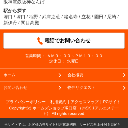
阪神電鉄阪神なんば
駅から探す
塚口
/
塚口
/
稲野
/
武庫之荘
/
猪名寺
/
立花
/
園田
/
尼崎
/
新伊丹
/
関目高殿
電話でお問い合わせ
営業時間：
ＡＭ９：００～ＰＭ１９：００
定休日：
水曜日
ホーム
会社概要
お問い合わせ
物件リクエスト
プライバシーポリシー
利用規約
アクセスマップ
PCサイト
Copyright(c) ホームズショップ塚口店 （㈱SKリアルエステー
ト） All rights reserved.
当サイトでは、お客様の当サイト利用状況把握、サービス向上検討を目的と