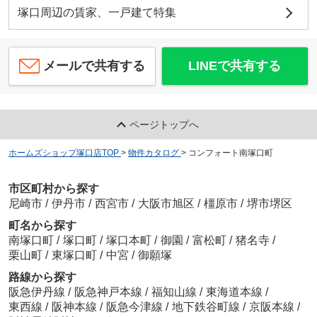
塚口周辺の賃家、一戸建て特集
メールで共有する
LINEで共有する
ページトップへ
ホームズショップ塚口店TOP
>
物件カタログ
>
コンフォート南塚口町
市区町村から探す
尼崎市
/
伊丹市
/
西宮市
/
大阪市旭区
/
橿原市
/
堺市堺区
町名から探す
南塚口町
/
塚口町
/
塚口本町
/
御園
/
富松町
/
猪名寺
/
栗山町
/
東塚口町
/
中宮
/
御願塚
路線から探す
阪急伊丹線
/
阪急神戸本線
/
福知山線
/
東海道本線
/
東西線
/
阪神本線
/
阪急今津線
/
地下鉄谷町線
/
京阪本線
/