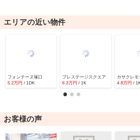
エリアの近い物件
フォンテーヌ塚口
プレステージスクエア
カサクレモ
5.2
万
円
/ 1DK
6.3
万
円
/ 1K
4.8
万
円
/ 1
お客様の声