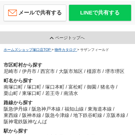
メールで共有する
LINEで共有する
ページトップへ
ホームズショップ塚口店TOP
>
物件カタログ
>
サザンフィールド
市区町村から探す
尼崎市
/
伊丹市
/
西宮市
/
大阪市旭区
/
橿原市
/
堺市堺区
町名から探す
南塚口町
/
塚口町
/
塚口本町
/
富松町
/
御園
/
猪名寺
/
栗山町
/
東塚口町
/
若王寺
/
南清水
路線から探す
阪急伊丹線
/
阪急神戸本線
/
福知山線
/
東海道本線
/
東西線
/
阪神本線
/
阪急今津線
/
地下鉄谷町線
/
京阪本線
/
阪神電鉄阪神なんば
駅から探す