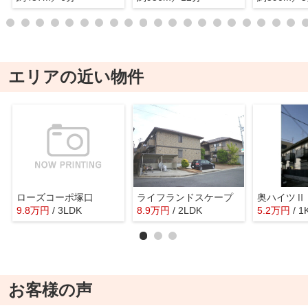
エリアの近い物件
ローズコーポ塚口
ライフランドスケープ
奥ハイツⅡ
9.8
万
円
/ 3LDK
8.9
万
円
/ 2LDK
5.2
万
円
/ 1
お客様の声