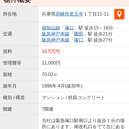
所在地
兵庫県
尼崎市
若王寺
１丁目11-11
福知山線
「
塚口
」駅 徒歩15～16分
交通
阪急神戸本線
「
園田
」駅 徒歩21分
阪急神戸本線
「
塚口
」駅 徒歩27分
賃料
10.5万円
管理費等
11,000円
面積
70.02㎡
築年月
1996年 4月(築30年)
種別 / 構造
マンション / 鉄筋コンクリート
階建
7階建
当社は阪急塚口駅南口より徒歩１分の場
所にあります。南改札口をでて左にある