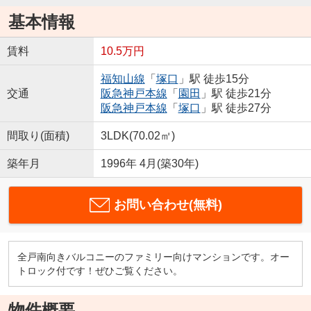
基本情報
賃料
10.5万円
福知山線
「
塚口
」駅 徒歩15分
交通
阪急神戸本線
「
園田
」駅 徒歩21分
阪急神戸本線
「
塚口
」駅 徒歩27分
間取り(面積)
3LDK(70.02㎡)
築年月
1996年 4月(築30年)
お問い合わせ(無料)
全戸南向きバルコニーのファミリー向けマンションです。オー
トロック付です！ぜひご覧ください。
物件概要