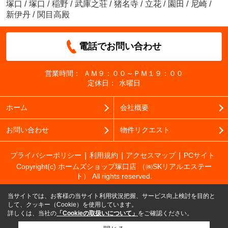
塚口
/
塚口
/
稲野
/
武庫之荘
/
猪名寺
/
立花
/
園田
/
尼崎
/
新伊丹
/
関目高殿
電話でお問い合わせ
営業時間：
ＡＭ９：００～ＰＭ１９：００
定休日：
水曜日
ホーム
会社概要
お問い合わせ
物件リクエスト
プライバシーポリシー
利用規約
アクセスマップ
PCサイト
Copyright(c) ホームズショップ塚口店 （㈱SKリアルエステー
ト） All rights reserved.
当サイトでは、お客様の当サイト利用状況把握、サービス向上検討を目的と
して、クッキー（Cookie）を使用しています。
詳しくは、当社の
「Cookieの取扱いについて」
をご確認ください。