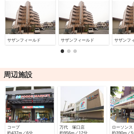
サザンフィールド
サザンフィールド
サザンフ
周辺施設
コープ
万代 塚口店
ローソンス
約437m／6分
約956m／12分
約390m／