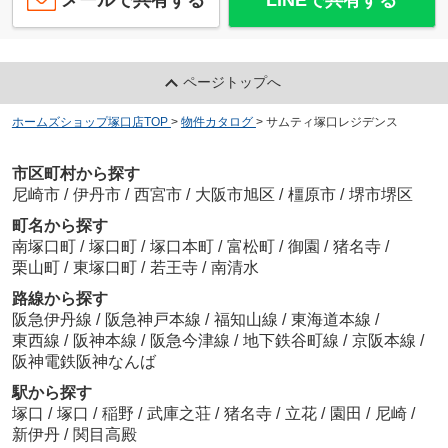
ページトップへ
ホームズショップ塚口店TOP
>
物件カタログ
>
サムティ塚口レジデンス
市区町村から探す
尼崎市
/
伊丹市
/
西宮市
/
大阪市旭区
/
橿原市
/
堺市堺区
町名から探す
南塚口町
/
塚口町
/
塚口本町
/
富松町
/
御園
/
猪名寺
/
栗山町
/
東塚口町
/
若王寺
/
南清水
路線から探す
阪急伊丹線
/
阪急神戸本線
/
福知山線
/
東海道本線
/
東西線
/
阪神本線
/
阪急今津線
/
地下鉄谷町線
/
京阪本線
/
阪神電鉄阪神なんば
駅から探す
塚口
/
塚口
/
稲野
/
武庫之荘
/
猪名寺
/
立花
/
園田
/
尼崎
/
新伊丹
/
関目高殿