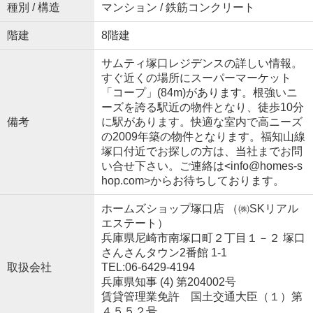
種別 / 構造
マンション / 鉄筋コンクリート
階建
8階建
サムティ塚口レジデンスの詳しい情報。
すぐ近くの場所にスーパーマーケット
「コープ」(84m)があります。根強いニ
ーズを誇る駅近の物件となり、徒歩10分
備考
に駅があります。快適な室内で高ニーズ
の2009年築の物件となります。福知山線
塚口付近でお探しの方は、当社までお問
い合せ下さい。ご連絡は<info@homes-s
hop.com>からお待ちしております。
ホームズショップ塚口店 （㈱SKリアル
エステート）
兵庫県尼崎市南塚口町２丁目１－２ 塚口
さんさんタウン2番館 1-1
取扱会社
TEL:06-6429-4194
兵庫県知事 (4) 第204002号
賃貸管理業免許 国土交通大臣（１）第
４５５２号