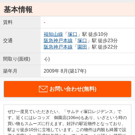
基本情報
賃料
-
福知山線
「
塚口
」駅 徒歩10分
交通
阪急神戸本線
「
塚口
」駅 徒歩23分
阪急神戸本線
「
園田
」駅 徒歩22分
間取り(面積)
-(-)
築年月
2009年 8月(築17年)
お問い合わせ(無料)
ぜひ一度見ていただきたい、「サムティ塚口レジデンス」で
す。近くにはレコッズ 御園店(106m)もあり、いざという時の
買い物もスムーズに行えます。好評の駅近物件となっており、
駅より徒歩10分に立地しています。この物件は内観も綺麗で設