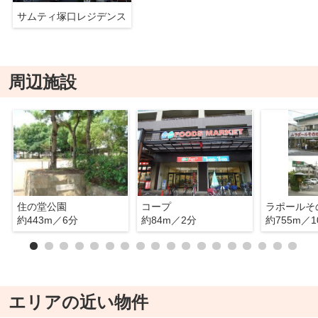
サムティ塚口レジデンス
周辺施設
住の堂公園
コープ
ラポールそ
約443m／6分
約84m／2分
約755m／1
エリアの近い物件