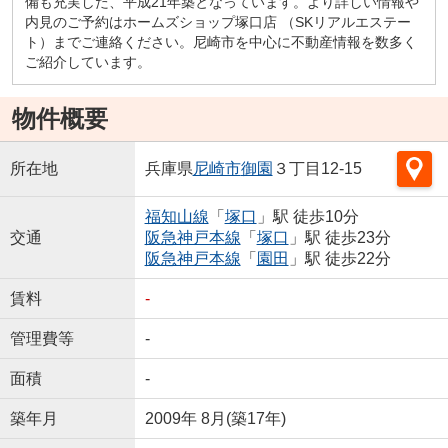
備も充実した、平成21年築となっています。より詳しい情報や
内見のご予約はホームズショップ塚口店 （SKリアルエステー
ト）までご連絡ください。尼崎市を中心に不動産情報を数多く
ご紹介しています。
物件概要
所在地
兵庫県
尼崎市
御園
３丁目12-15
福知山線
「
塚口
」駅 徒歩10分
交通
阪急神戸本線
「
塚口
」駅 徒歩23分
阪急神戸本線
「
園田
」駅 徒歩22分
賃料
-
管理費等
-
面積
-
築年月
2009年 8月(築17年)