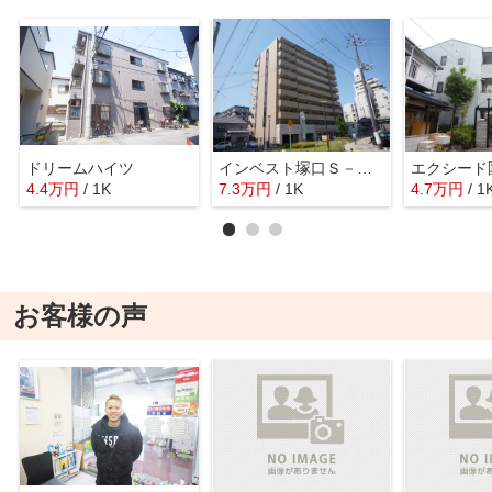
ドリームハイツ
インベスト塚口Ｓ－ＦＲＯＮＴ
エクシード
4.4
万
円
/ 1K
7.3
万
円
/ 1K
4.7
万
円
/ 1
お客様の声