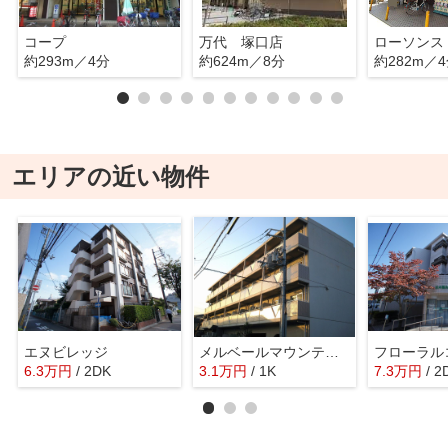
コープ
万代 塚口店
ローソンス
約293m／4分
約624m／8分
約282m／
エリアの近い物件
エヌビレッジ
メルベールマウンテンヴィレッジ
フローラル
6.3
万
円
/ 2DK
3.1
万
円
/ 1K
7.3
万
円
/ 2