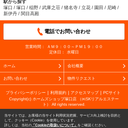
駅から探す
塚口
/
塚口
/
稲野
/
武庫之荘
/
猪名寺
/
立花
/
園田
/
尼崎
/
新伊丹
/
関目高殿
電話でお問い合わせ
営業時間：
ＡＭ９：００～ＰＭ１９：００
定休日：
水曜日
ホーム
会社概要
お問い合わせ
物件リクエスト
プライバシーポリシー
利用規約
アクセスマップ
PCサイト
Copyright(c) ホームズショップ塚口店 （㈱SKリアルエステー
ト） All rights reserved.
当サイトでは、お客様の当サイト利用状況把握、サービス向上検討を目的と
して、クッキー（Cookie）を使用しています。
詳しくは、当社の
「Cookieの取扱いについて」
をご確認ください。