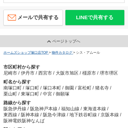
メールで共有する
LINEで共有する
ページトップへ
ホームズショップ塚口店TOP
>
物件カタログ
>
シス・アムール
市区町村から探す
尼崎市
/
伊丹市
/
西宮市
/
大阪市旭区
/
橿原市
/
堺市堺区
町名から探す
南塚口町
/
塚口町
/
塚口本町
/
御園
/
富松町
/
猪名寺
/
栗山町
/
東塚口町
/
中宮
/
御願塚
路線から探す
阪急伊丹線
/
阪急神戸本線
/
福知山線
/
東海道本線
/
東西線
/
阪神本線
/
阪急今津線
/
地下鉄谷町線
/
京阪本線
/
阪神電鉄阪神なんば