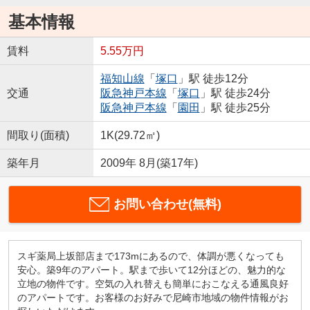
基本情報
賃料
5.55万円
福知山線
「
塚口
」駅 徒歩12分
交通
阪急神戸本線
「
塚口
」駅 徒歩24分
阪急神戸本線
「
園田
」駅 徒歩25分
間取り(面積)
1K(29.72㎡)
築年月
2009年 8月(築17年)
お問い合わせ(無料)
スギ薬局上坂部店まで173mにあるので、体調が悪くなっても
安心。築9年のアパート。駅まで歩いて12分ほどの、魅力的な
立地の物件です。空気の入れ替えも簡単におこなえる通風良好
のアパートです。お客様のお好みで尼崎市地域の物件情報がお