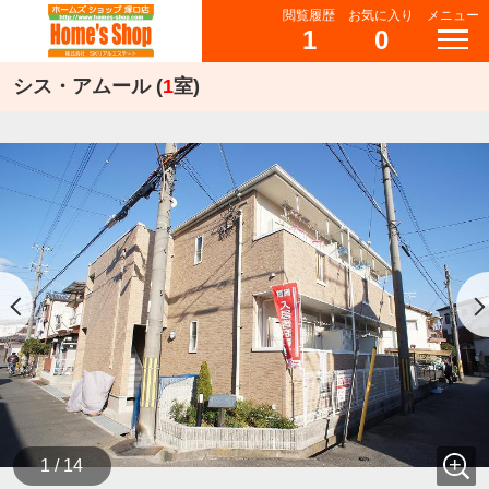
閲覧履歴
お気に入り
メニュー
1
0
シス・アムール (
1
室)
1 / 14