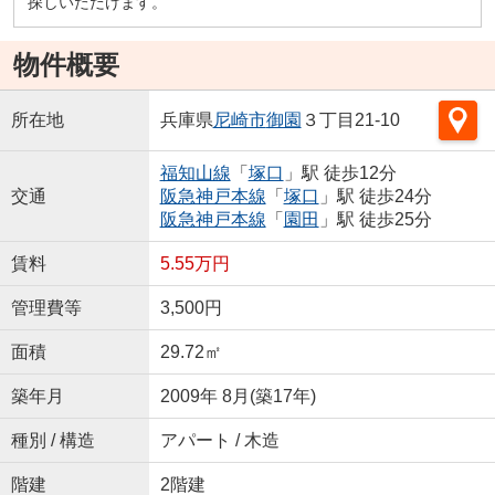
探しいただけます。
物件概要
所在地
兵庫県
尼崎市
御園
３丁目21-10
福知山線
「
塚口
」駅 徒歩12分
交通
阪急神戸本線
「
塚口
」駅 徒歩24分
阪急神戸本線
「
園田
」駅 徒歩25分
賃料
5.55万円
管理費等
3,500円
面積
29.72㎡
築年月
2009年 8月(築17年)
種別 / 構造
アパート / 木造
階建
2階建