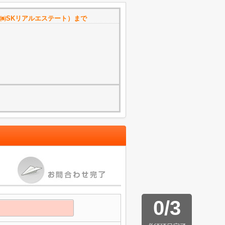
㈱SKリアルエステート）まで
0
/
3