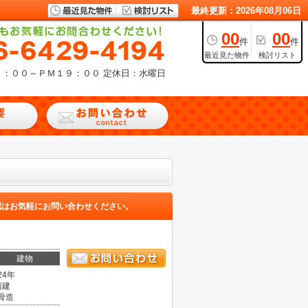
最終更新：2026年08月06日
00
00
件
件
最近見た物件
検討リスト
９：００～ＰＭ１９：００
定休日：水曜日
認はお気軽にお問い合わせください。
建物
24年
階建
骨造