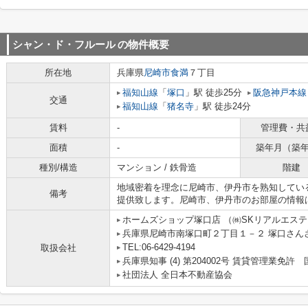
シャン・ド・フルール
の物件概要
所在地
兵庫県
尼崎市
食満
７丁目
福知山線
「
塚口
」駅 徒歩25分
阪急神戸本線
交通
福知山線
「
猪名寺
」駅 徒歩24分
賃料
-
管理費・共
面積
-
築年月（築
種別/構造
マンション / 鉄骨造
階建
地域密着を理念に尼崎市、伊丹市を熟知してい
備考
提供致します。尼崎市、伊丹市のお部屋の情報
ホームズショップ塚口店 （㈱SKリアルエス
兵庫県尼崎市南塚口町２丁目１－２ 塚口さんさん
TEL:06-6429-4194
取扱会社
兵庫県知事 (4) 第204002号 賃貸管理業
社団法人 全日本不動産協会