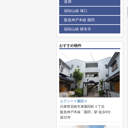
食満
福知山線 塚口
阪急神戸本線 園田
福知山線 猪名寺
おすすめ物件
エクシード園田Ⅱ
兵庫県尼崎市東園田町４丁目
阪急神戸本線「園田」駅 徒歩9分
築32年