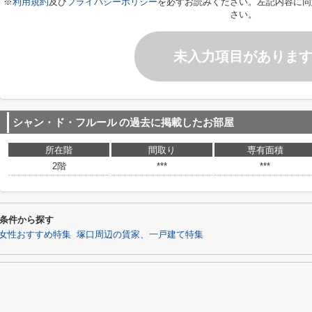
※
利用規約
及び
プライバシーポリシー
を必ずお読みください。左記内容に同
さい。
未入力項目がありま
シャン・ド・フルール
の過去に掲載したお部屋
所在階
間取り
専有面積
2階
***
***
条件から探す
女性おすすめ特集
塚口周辺の賃家、一戸建て特集