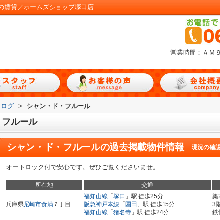
の賃貸／ホームズショップ塚口店
営業時間：ＡＭ
タログ
>
シャン・ド・フルール
・フルール
シャン・ド・フルール
の過去掲載物件情報
現況の確
オートロック付で安心です。ぜひご覧くださいませ。
所在地
交通
福知山線
「
塚口
」駅 徒歩25分
築
兵庫県
尼崎市
食満
７丁目
阪急神戸本線
「
園田
」駅 徒歩15分
3
福知山線
「
猪名寺
」駅 徒歩24分
鉄