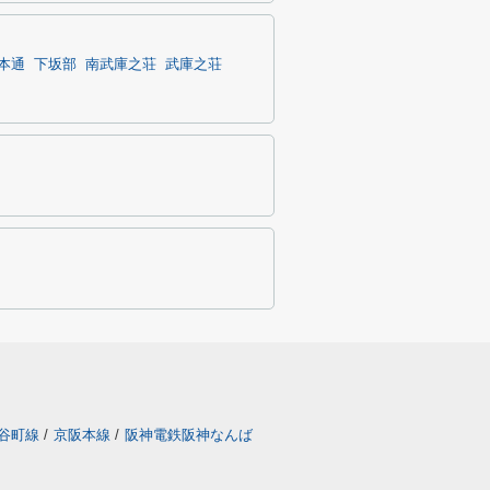
本通
下坂部
南武庫之荘
武庫之荘
谷町線
/
京阪本線
/
阪神電鉄阪神なんば