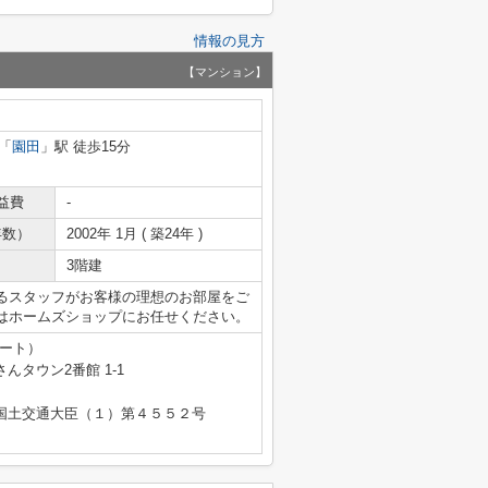
情報の見方
【マンション】
「
園田
」駅 徒歩15分
益費
-
年数）
2002年 1月 ( 築24年 )
3階建
るスタッフがお客様の理想のお部屋をご
はホームズショップにお任せください。
テート）
タウン2番館 1-1
免許 国土交通大臣（１）第４５５２号