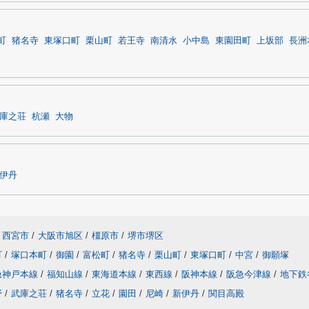
町
猪名寺
東塚口町
栗山町
若王寺
南清水
小中島
東園田町
上坂部
長洲
庫之荘
杭瀬
大物
伊丹
西宮市
/
大阪市旭区
/
橿原市
/
堺市堺区
町
/
塚口本町
/
御園
/
富松町
/
猪名寺
/
栗山町
/
東塚口町
/
中宮
/
御願塚
急神戸本線
/
福知山線
/
東海道本線
/
東西線
/
阪神本線
/
阪急今津線
/
地下鉄
野
/
武庫之荘
/
猪名寺
/
立花
/
園田
/
尼崎
/
新伊丹
/
関目高殿