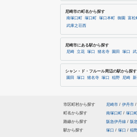
尼崎市の町名から探す
南塚口町
塚口町
塚口本町
御園
富松
武庫之荘西
尼崎市にある駅から探す
尼崎
立花
塚口
猪名寺
園田
塚口
武
シャン・ド・フルール周辺の駅から探す
園田
塚口
猪名寺
塚口
稲野
尼崎
新
市区町村から探す
尼崎市
/
伊丹市
/
町名から探す
南塚口町
/
塚口
路線から探す
阪急伊丹線
/
阪
駅から探す
塚口
/
塚口
/
稲