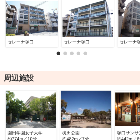
セレーナ塚口
セレーナ塚口
セレーナ
周辺施設
園田学園女子大学
椀田公園
塚口サンサ
約774m／10分
約482m／7分
約442m／