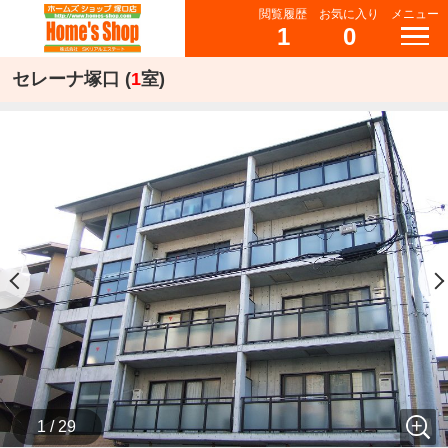
閲覧履歴
お気に入り
メニュー
1
0
セレーナ塚口 (
1
室)
1 / 29