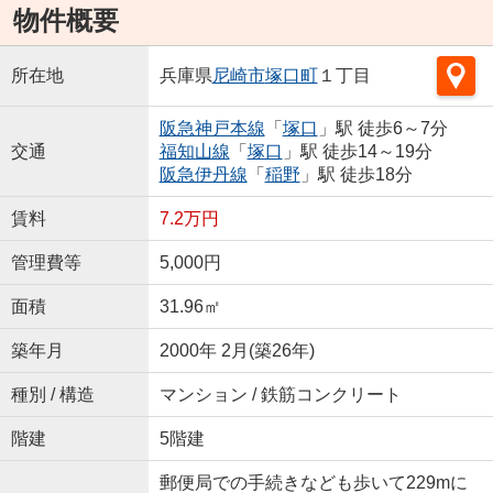
物件概要
所在地
兵庫県
尼崎市
塚口町
１丁目
阪急神戸本線
「
塚口
」駅 徒歩6～7分
交通
福知山線
「
塚口
」駅 徒歩14～19分
阪急伊丹線
「
稲野
」駅 徒歩18分
賃料
7.2万円
管理費等
5,000円
面積
31.96㎡
築年月
2000年 2月(築26年)
種別 / 構造
マンション / 鉄筋コンクリート
階建
5階建
郵便局での手続きなども歩いて229mに