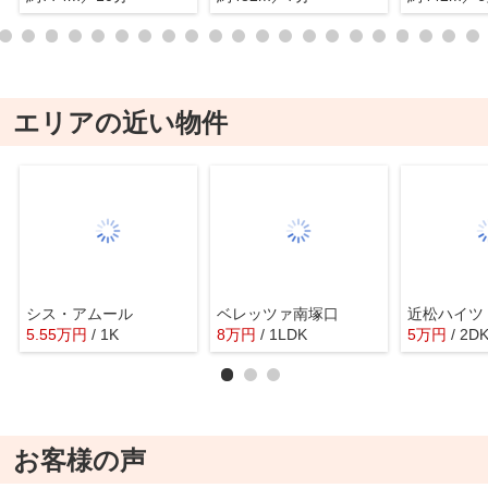
エリアの近い物件
シス・アムール
ベレッツァ南塚口
近松ハイツ
5.55
万
円
/ 1K
8
万
円
/ 1LDK
5
万
円
/ 2D
お客様の声