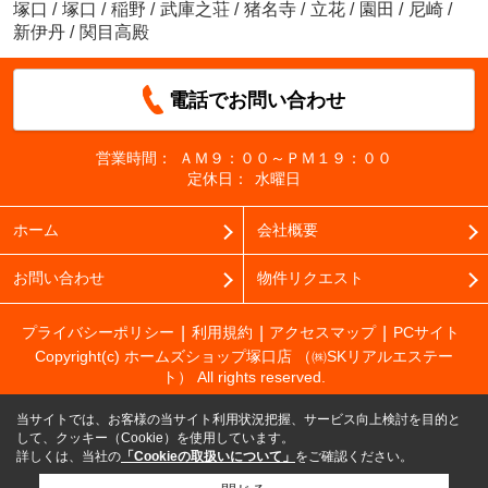
塚口
/
塚口
/
稲野
/
武庫之荘
/
猪名寺
/
立花
/
園田
/
尼崎
/
新伊丹
/
関目高殿
電話でお問い合わせ
営業時間：
ＡＭ９：００～ＰＭ１９：００
定休日：
水曜日
ホーム
会社概要
お問い合わせ
物件リクエスト
プライバシーポリシー
利用規約
アクセスマップ
PCサイト
Copyright(c) ホームズショップ塚口店 （㈱SKリアルエステー
ト） All rights reserved.
当サイトでは、お客様の当サイト利用状況把握、サービス向上検討を目的と
して、クッキー（Cookie）を使用しています。
詳しくは、当社の
「Cookieの取扱いについて」
をご確認ください。