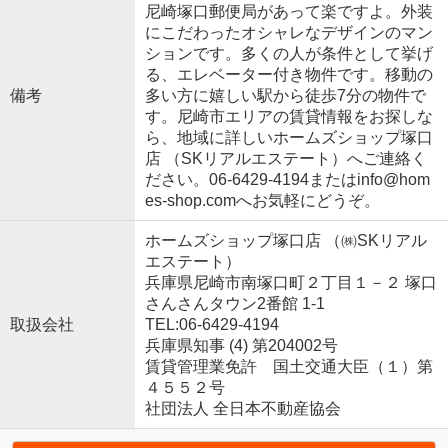
尼崎塚口郵便局があって楽ですよ。外装
にこだわったオシャレなデザインのマン
ションです。多くの人が条件として挙げ
る、エレベーター付き物件です。移動の
備考
多い方に嬉しい駅から徒歩7分の物件で
す。尼崎市エリアの賃貸情報をお探しな
ら、地域に詳しいホームズショップ塚口
店 （SKリアルエステート）へご連絡く
ださい。06-6429-4194またはinfo@hom
es-shop.comへお気軽にどうぞ。
ホームズショップ塚口店 （㈱SKリアル
エステート）
兵庫県尼崎市南塚口町２丁目１－２ 塚口
さんさんタウン2番館 1-1
取扱会社
TEL:06-6429-4194
兵庫県知事 (4) 第204002号
賃貸管理業免許 国土交通大臣（１）第
４５５２号
社団法人 全日本不動産協会