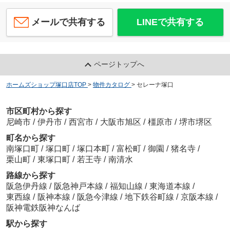
メールで共有する
LINEで共有する
ページトップへ
ホームズショップ塚口店TOP
>
物件カタログ
>
セレーナ塚口
市区町村から探す
尼崎市
/
伊丹市
/
西宮市
/
大阪市旭区
/
橿原市
/
堺市堺区
町名から探す
南塚口町
/
塚口町
/
塚口本町
/
富松町
/
御園
/
猪名寺
/
栗山町
/
東塚口町
/
若王寺
/
南清水
路線から探す
阪急伊丹線
/
阪急神戸本線
/
福知山線
/
東海道本線
/
東西線
/
阪神本線
/
阪急今津線
/
地下鉄谷町線
/
京阪本線
/
阪神電鉄阪神なんば
駅から探す