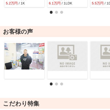
5.2
万
円
/ 1K
6.1
万
円
/ 1LDK
5.5
万
円
/ 1
お客様の声
こだわり特集