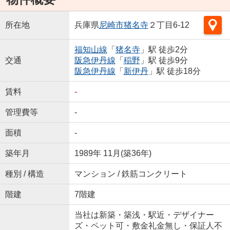
所在地
兵庫県
尼崎市
猪名寺
２丁目6-12
福知山線
「
猪名寺
」駅 徒歩2分
交通
阪急伊丹線
「
稲野
」駅 徒歩9分
阪急伊丹線
「
新伊丹
」駅 徒歩18分
賃料
-
管理費等
-
面積
-
築年月
1989年 11月(築36年)
種別 / 構造
マンション / 鉄筋コンクリート
階建
7階建
当社は新築・築浅・駅近・デザイナー
ズ・ペット可・敷金礼金無し・保証人不