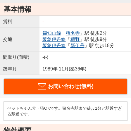
基本情報
賃料
-
福知山線
「
猪名寺
」駅 徒歩2分
交通
阪急伊丹線
「
稲野
」駅 徒歩9分
阪急伊丹線
「
新伊丹
」駅 徒歩18分
間取り(面積)
-(-)
築年月
1989年 11月(築36年)
お問い合わせ(無料)
ペットちゃん犬・猫OKです。猪名寺駅まで徒歩1分と駅近すぎ
る駅近です。
物件概要