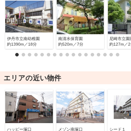
伊丹市立南幼稚園
南清水保育園
尼崎市立園
約1390m／18分
約520m／7分
約127m／
エリアの近い物件
ハッピー塚口
メゾン南塚口
シード１