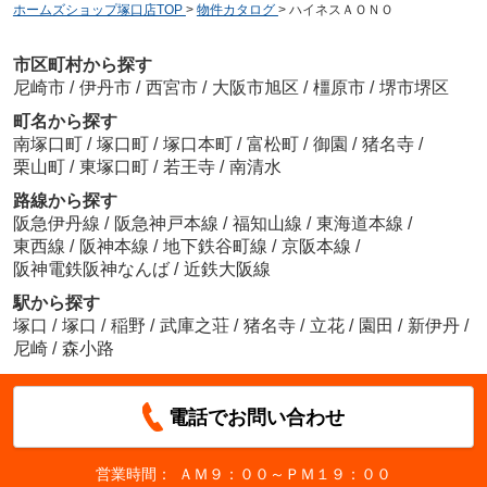
ホームズショップ塚口店TOP
>
物件カタログ
>
ハイネスＡＯＮＯ
市区町村から探す
尼崎市
/
伊丹市
/
西宮市
/
大阪市旭区
/
橿原市
/
堺市堺区
町名から探す
南塚口町
/
塚口町
/
塚口本町
/
富松町
/
御園
/
猪名寺
/
栗山町
/
東塚口町
/
若王寺
/
南清水
路線から探す
阪急伊丹線
/
阪急神戸本線
/
福知山線
/
東海道本線
/
東西線
/
阪神本線
/
地下鉄谷町線
/
京阪本線
/
阪神電鉄阪神なんば
/
近鉄大阪線
駅から探す
塚口
/
塚口
/
稲野
/
武庫之荘
/
猪名寺
/
立花
/
園田
/
新伊丹
/
尼崎
/
森小路
電話でお問い合わせ
営業時間：
ＡＭ９：００～ＰＭ１９：００