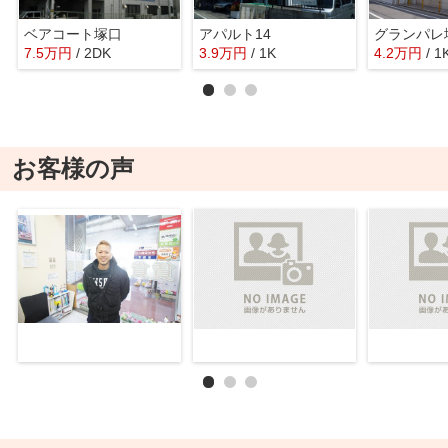
ベアコート塚口
アパルト14
グランパレ
7.5
万
円
/ 2DK
3.9
万
円
/ 1K
4.2
万
円
/ 1
お客様の声