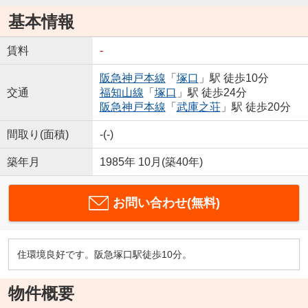
基本情報
賃料
-
阪急神戸本線
「
塚口
」駅 徒歩10分
交通
福知山線
「
塚口
」駅 徒歩24分
阪急神戸本線
「
武庫之荘
」駅 徒歩20分
間取り(面積)
-(-)
築年月
1985年 10月(築40年)
お問い合わせ(無料)
住環境良好です。阪急塚口駅徒歩10分。
物件概要