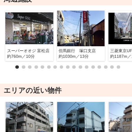
スーパーオオジ 富松店
但馬銀行 塚口支店
約760m／10分
約1030m／13分
約1187m／
エリアの近い物件