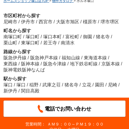
ホームズショップ塚口店TOP
>
物件カタログ
>
ボルネ塚口
市区町村から探す
尼崎市
/
伊丹市
/
西宮市
/
大阪市旭区
/
橿原市
/
堺市堺区
町名から探す
南塚口町
/
塚口町
/
塚口本町
/
富松町
/
御園
/
猪名寺
/
栗山町
/
東塚口町
/
若王寺
/
南清水
路線から探す
阪急伊丹線
/
阪急神戸本線
/
福知山線
/
東海道本線
/
東西線
/
阪神本線
/
阪急今津線
/
地下鉄谷町線
/
京阪本線
/
阪神電鉄阪神なんば
駅から探す
塚口
/
塚口
/
稲野
/
武庫之荘
/
猪名寺
/
立花
/
園田
/
尼崎
/
新伊丹
/
関目高殿
電話でお問い合わせ
営業時間：
ＡＭ９：００～ＰＭ１９：００