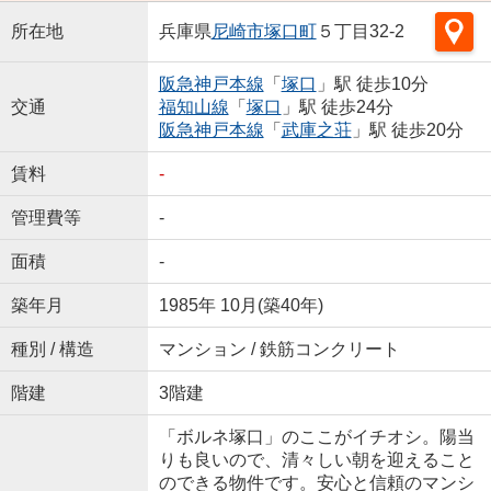
所在地
兵庫県
尼崎市
塚口町
５丁目32-2
阪急神戸本線
「
塚口
」駅 徒歩10分
交通
福知山線
「
塚口
」駅 徒歩24分
阪急神戸本線
「
武庫之荘
」駅 徒歩20分
賃料
-
管理費等
-
面積
-
築年月
1985年 10月(築40年)
種別 / 構造
マンション / 鉄筋コンクリート
階建
3階建
「ボルネ塚口」のここがイチオシ。陽当
りも良いので、清々しい朝を迎えること
のできる物件です。安心と信頼のマンシ