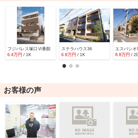
フジパレス塚口Ⅵ番館
ステラハウス36
エスパシオ
6.4
万
円
/ 1K
6.8
万
円
/ 1K
8.8
万
円
/ 2
お客様の声