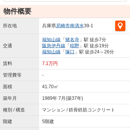
物件概要
所在地
兵庫県
尼崎市
南清水
39-1
福知山線
「
猪名寺
」駅 徒歩7分
交通
阪急伊丹線
「
稲野
」駅 徒歩19分
福知山線
「
塚口
」駅 徒歩24～26分
賃料
7.1万円
管理費等
-
面積
41.70㎡
築年月
1989年 7月(築37年)
種別 / 構造
マンション / 鉄骨鉄筋コンクリート
階建
5階建