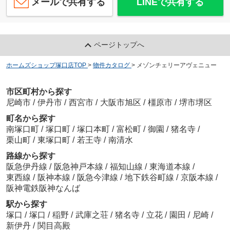
メールで共有する
LINEで共有する
ページトップへ
ホームズショップ塚口店TOP
>
物件カタログ
>
メゾンチェリーアヴェニュー
市区町村から探す
尼崎市
/
伊丹市
/
西宮市
/
大阪市旭区
/
橿原市
/
堺市堺区
町名から探す
南塚口町
/
塚口町
/
塚口本町
/
富松町
/
御園
/
猪名寺
/
栗山町
/
東塚口町
/
若王寺
/
南清水
路線から探す
阪急伊丹線
/
阪急神戸本線
/
福知山線
/
東海道本線
/
東西線
/
阪神本線
/
阪急今津線
/
地下鉄谷町線
/
京阪本線
/
阪神電鉄阪神なんば
駅から探す
塚口
/
塚口
/
稲野
/
武庫之荘
/
猪名寺
/
立花
/
園田
/
尼崎
/
新伊丹
/
関目高殿