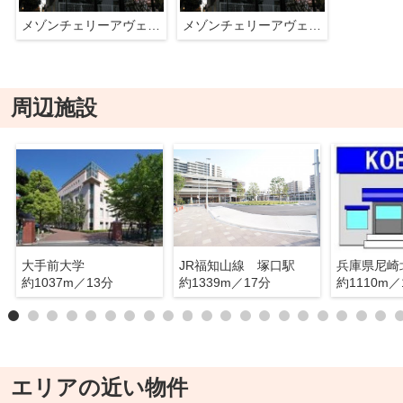
メゾンチェリーアヴェニュー
メゾンチェリーアヴェニュー
周辺施設
大手前大学
JR福知山線 塚口駅
約1037m／13分
約1339m／17分
約1110m／
エリアの近い物件