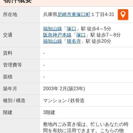
所在地
兵庫県
尼崎市
東塚口町
１丁目4-31
福知山線
「
塚口
」駅 徒歩4～5分
交通
阪急神戸本線
「
塚口
」駅 徒歩7～8分
福知山線
「
猪名寺
」駅 徒歩20分
賃料
-
管理費等
-
面積
-
築年月
2003年 2月(築23年)
種別 / 構造
マンション / 鉄骨造
階建
3階建
敷地内ごみ置き場は、忙しいあなたの時
間を有効に活用できます。こちらの物