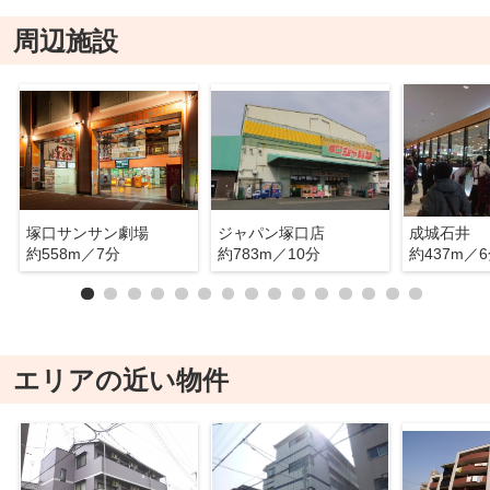
周辺施設
塚口サンサン劇場
ジャパン塚口店
成城石井
約558m／7分
約783m／10分
約437m／
エリアの近い物件