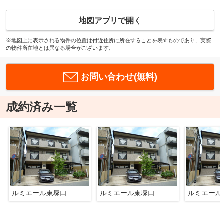
地図アプリで開く
※地図上に表示される物件の位置は付近住所に所在することを表すものであり、実際
の物件所在地とは異なる場合がございます。
お問い合わせ(無料)
成約済み一覧
ルミエール東塚口
ルミエール東塚口
ルミエー