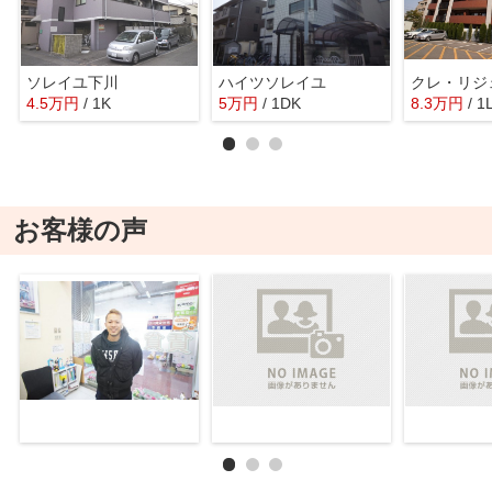
ソレイユ下川
ハイツソレイユ
クレ・リジ
4.5
万
円
/ 1K
5
万
円
/ 1DK
8.3
万
円
/ 1
お客様の声