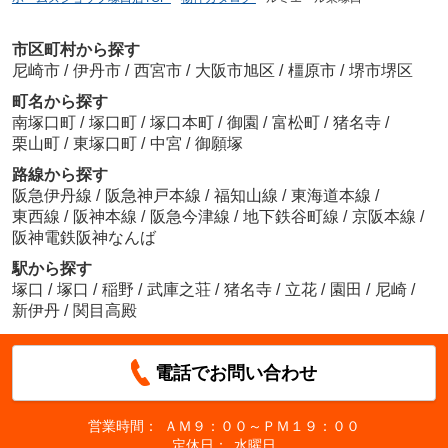
市区町村から探す
尼崎市
/
伊丹市
/
西宮市
/
大阪市旭区
/
橿原市
/
堺市堺区
町名から探す
南塚口町
/
塚口町
/
塚口本町
/
御園
/
富松町
/
猪名寺
/
栗山町
/
東塚口町
/
中宮
/
御願塚
路線から探す
阪急伊丹線
/
阪急神戸本線
/
福知山線
/
東海道本線
/
東西線
/
阪神本線
/
阪急今津線
/
地下鉄谷町線
/
京阪本線
/
阪神電鉄阪神なんば
駅から探す
塚口
/
塚口
/
稲野
/
武庫之荘
/
猪名寺
/
立花
/
園田
/
尼崎
/
新伊丹
/
関目高殿
電話でお問い合わせ
営業時間：
ＡＭ９：００～ＰＭ１９：００
定休日：
水曜日