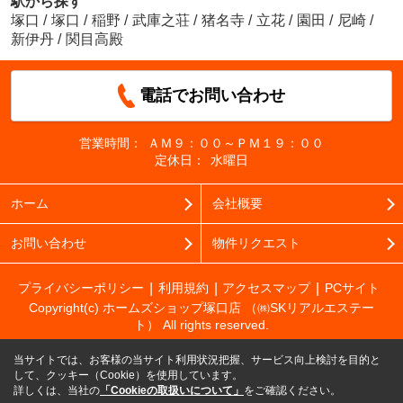
駅から探す
塚口
/
塚口
/
稲野
/
武庫之荘
/
猪名寺
/
立花
/
園田
/
尼崎
/
新伊丹
/
関目高殿
電話でお問い合わせ
営業時間：
ＡＭ９：００～ＰＭ１９：００
定休日：
水曜日
ホーム
会社概要
お問い合わせ
物件リクエスト
プライバシーポリシー
利用規約
アクセスマップ
PCサイト
Copyright(c) ホームズショップ塚口店 （㈱SKリアルエステー
ト） All rights reserved.
当サイトでは、お客様の当サイト利用状況把握、サービス向上検討を目的と
して、クッキー（Cookie）を使用しています。
詳しくは、当社の
「Cookieの取扱いについて」
をご確認ください。