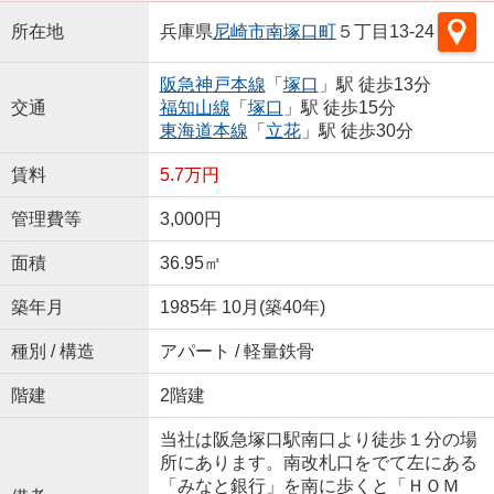
所在地
兵庫県
尼崎市
南塚口町
５丁目13-24
阪急神戸本線
「
塚口
」駅 徒歩13分
交通
福知山線
「
塚口
」駅 徒歩15分
東海道本線
「
立花
」駅 徒歩30分
賃料
5.7万円
管理費等
3,000円
面積
36.95㎡
築年月
1985年 10月(築40年)
種別 / 構造
アパート / 軽量鉄骨
階建
2階建
当社は阪急塚口駅南口より徒歩１分の場
所にあります。南改札口をでて左にある
「みなと銀行」を南に歩くと「ＨＯＭ