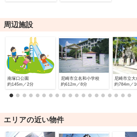
周辺施設
南塚口公園
尼崎市立名和小学校
尼崎市立大
約145m／2分
約612m／8分
約784m／1
エリアの近い物件