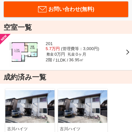
お問い合わせ(無料)
空室一覧
201
5.7万円
(管理費等：3,000円)
0万円
0ヶ月
敷金
礼金
2階
36.95㎡
1LDK
成約済み一覧
古川ハイツ
古川ハイツ