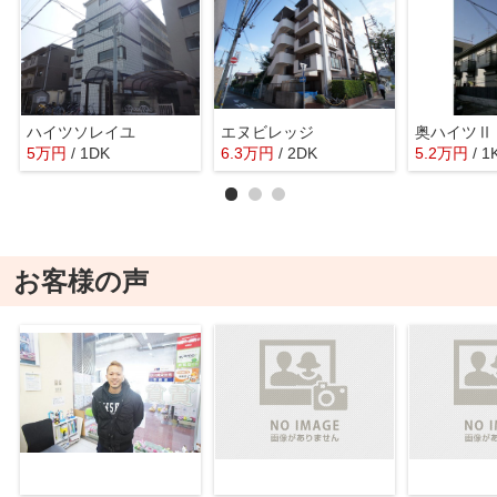
ハイツソレイユ
エヌビレッジ
奥ハイツⅡ
5
万
円
/ 1DK
6.3
万
円
/ 2DK
5.2
万
円
/ 1
お客様の声