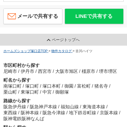
メールで共有する
LINEで共有する
ページトップへ
ホームズショップ塚口店TOP
>
物件カタログ
>
古川ハイツ
市区町村から探す
尼崎市
/
伊丹市
/
西宮市
/
大阪市旭区
/
橿原市
/
堺市堺区
町名から探す
南塚口町
/
塚口町
/
塚口本町
/
御園
/
富松町
/
猪名寺
/
栗山町
/
東塚口町
/
中宮
/
御願塚
路線から探す
阪急伊丹線
/
阪急神戸本線
/
福知山線
/
東海道本線
/
東西線
/
阪神本線
/
阪急今津線
/
地下鉄谷町線
/
京阪本線
/
阪神電鉄阪神なんば