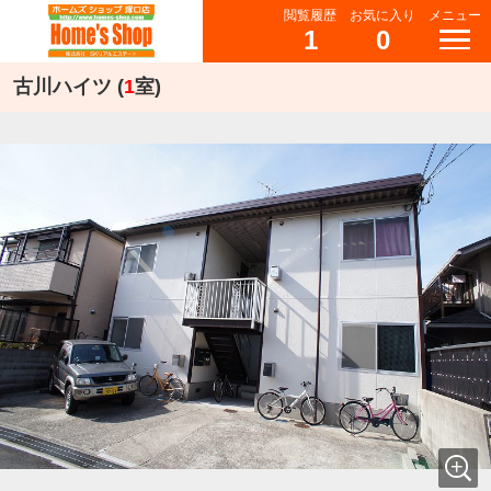
閲覧履歴
お気に入り
メニュー
1
0
古川ハイツ (
1
室)