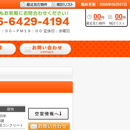
最終更新：2026年08月07日
00
00
件
件
最近見た物件
検討リスト
９：００～ＰＭ１９：００
定休日：水曜日
建物
空室情報へ
45年
階建
筋コンクリート