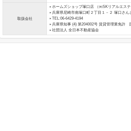
ホームズショップ塚口店 （㈱SKリアルエス
兵庫県尼崎市南塚口町２丁目１－２ 塚口さんさん
TEL:06-6429-4194
取扱会社
兵庫県知事 (4) 第204002号 賃貸管理業
社団法人 全日本不動産協会