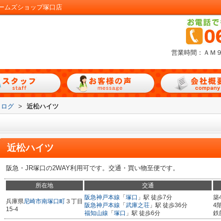
ームズショップ塚口店
営業時間：ＡＭ
タログ
>
近松ハイツ
近松ハイツ
阪急・JR塚口の2WAY利用可です。交通・買い物至便です。
所在地
交通
阪急神戸本線
「
塚口
」駅 徒歩7分
築
兵庫県
尼崎市
南塚口町
３丁目
阪急神戸本線
「
武庫之荘
」駅 徒歩36分
4
15-4
福知山線
「
塚口
」駅 徒歩6分
鉄