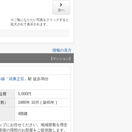
次へ
※ご覧になりたい写真をクリックすると
拡大されて表示されます。
情報の見方
【マンション】
本線
「
武庫之荘
」駅 徒歩36分
益費
5,000円
年数）
1980年 10月 ( 築45年 )
4階建
ップにお任せください。地域密着を理念
客様の理想のお部屋をご提供致します。