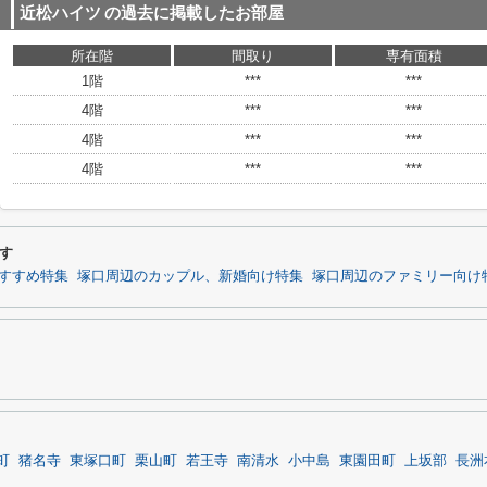
近松ハイツ
の過去に掲載したお部屋
所在階
間取り
専有面積
1階
***
***
4階
***
***
4階
***
***
4階
***
***
す
すすめ特集
塚口周辺のカップル、新婚向け特集
塚口周辺のファミリー向け
町
猪名寺
東塚口町
栗山町
若王寺
南清水
小中島
東園田町
上坂部
長洲