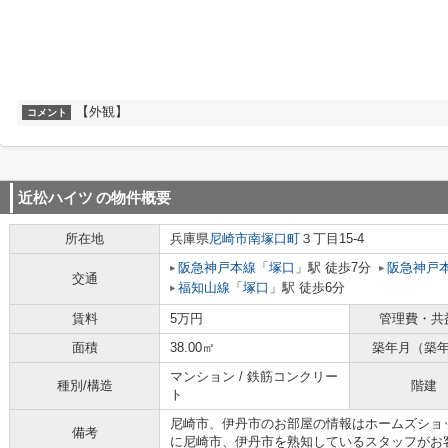
【外観】
コメント
近松ハイツ
の物件概要
所在地
兵庫県
尼崎市
南塚口町
３丁目15-4
阪急神戸本線
「
塚口
」駅 徒歩7分
阪急神戸
交通
福知山線
「
塚口
」駅 徒歩6分
賃料
5万円
管理費・共
面積
38.00㎡
築年月（築
マンション / 鉄筋コンクリー
種別/構造
階建
ト
尼崎市、伊丹市のお部屋の情報はホームズショ
備考
に尼崎市、伊丹市を熟知しているスタッフがお