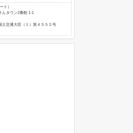
テート）
タウン2番館 1-1
免許 国土交通大臣（１）第４５５２号