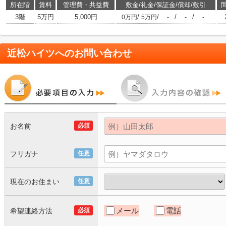
所在階
賃料
管理費・共益費
敷金/礼金/保証金/償却/敷引
3階
5万円
5,000円
/
/
/
/
0万円
5万円
-
-
-
近松ハイツ
へのお問い合わせ
お名前
必須
フリガナ
任意
現在のお住まい
任意
メール
電話
希望連絡方法
必須