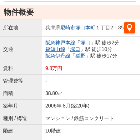
物件概要
所在地
兵庫県
尼崎市
塚口本町
１丁目2－35
阪急神戸本線
「
塚口
」駅 徒歩2分
交通
福知山線
「
塚口
」駅 徒歩10分
阪急伊丹線
「
稲野
」駅 徒歩17分
賃料
9.8万円
管理費等
-
面積
38.80㎡
築年月
2006年 8月(築20年)
種別 / 構造
マンション / 鉄筋コンクリート
階建
10階建