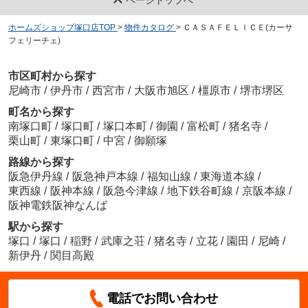
ページトップへ
ホームズショップ塚口店TOP
>
物件カタログ
>
ＣＡＳＡＦＥＬＩＣＥ(カーサ
フェリーチェ)
市区町村から探す
尼崎市
/
伊丹市
/
西宮市
/
大阪市旭区
/
橿原市
/
堺市堺区
町名から探す
南塚口町
/
塚口町
/
塚口本町
/
御園
/
富松町
/
猪名寺
/
栗山町
/
東塚口町
/
中宮
/
御願塚
路線から探す
阪急伊丹線
/
阪急神戸本線
/
福知山線
/
東海道本線
/
東西線
/
阪神本線
/
阪急今津線
/
地下鉄谷町線
/
京阪本線
/
阪神電鉄阪神なんば
駅から探す
塚口
/
塚口
/
稲野
/
武庫之荘
/
猪名寺
/
立花
/
園田
/
尼崎
/
新伊丹
/
関目高殿
電話でお問い合わせ