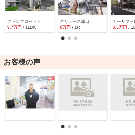
グランフローラⅢ
グリューネ塚口
カーサフォ
9.7
万
円
/ 1LDK
8
万
円
/ 1R
9.5
万
円
/ 1
お客様の声