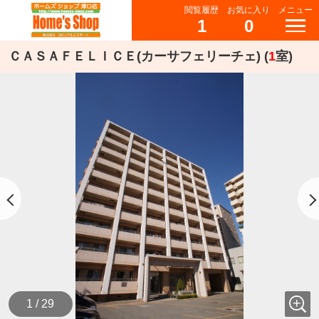
閲覧履歴
お気に入り
メニュー
1
0
ＣＡＳＡＦＥＬＩＣＥ(カーサフェリーチェ) (
1
室)
1 / 29