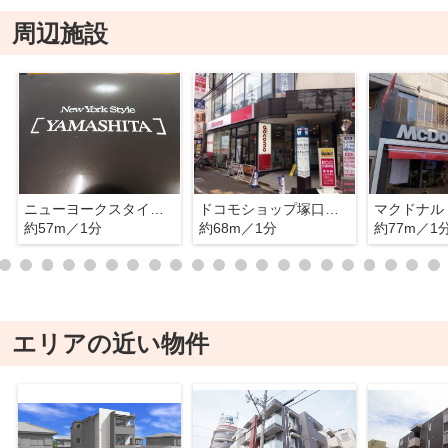
周辺施設
ニューヨークスタイルヤマシタ
ドコモショップ塚口駅前店
マクドナル
約57m／1分
約68m／1分
約77m／1
エリアの近い物件