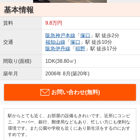
基本情報
賃料
9.8万円
阪急神戸本線
「
塚口
」駅 徒歩2分
交通
福知山線
「
塚口
」駅 徒歩10分
阪急伊丹線
「
稲野
」駅 徒歩17分
間取り(面積)
1DK(38.80㎡)
築年月
2006年 8月(築20年)
お問い合わせ(無料)
駅からとても近く、お部屋の設備もきれいです。近所にコンビ
ニ、スーパー、銀行、郵便局などもあり、忙しい方にも便利な
環境です。また公園や学校も近くにあり新生活をするのにおす
すめです。