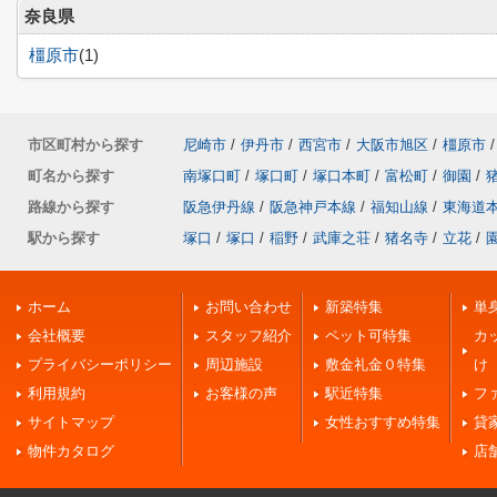
奈良県
橿原市
(1)
市区町村から探す
尼崎市
/
伊丹市
/
西宮市
/
大阪市旭区
/
橿原市
/
町名から探す
南塚口町
/
塚口町
/
塚口本町
/
富松町
/
御園
/
路線から探す
阪急伊丹線
/
阪急神戸本線
/
福知山線
/
東海道
駅から探す
塚口
/
塚口
/
稲野
/
武庫之荘
/
猪名寺
/
立花
/
ホーム
お問い合わせ
新築特集
単
会社概要
スタッフ紹介
ペット可特集
カ
プライバシーポリシー
周辺施設
敷金礼金０特集
け
利用規約
お客様の声
駅近特集
フ
サイトマップ
女性おすすめ特集
貸
物件カタログ
店