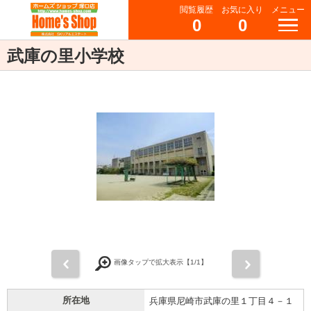
閲覧履歴
お気に入り
メニュー
0
0
武庫の里小学校
前
次
画像タップで拡大表示【
1
/1】
所在地
兵庫県尼崎市武庫の里１丁目４－１