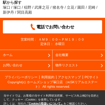
駅から探す
塚口
/
塚口
/
稲野
/
武庫之荘
/
猪名寺
/
立花
/
園田
/
尼崎
/
新伊丹
/
関目高殿
電話でお問い合わせ
営業時間：
ＡＭ９：００～ＰＭ１９：００
定休日：
水曜日
ホーム
会社概要
お問い合わせ
物件リクエスト
プライバシーポリシー
利用規約
アクセスマップ
PCサイト
Copyright(c) ホームズショップ塚口店 （㈱SKリアルエステー
ト） All rights reserved.
当サイトでは、お客様の当サイト利用状況把握、サービス向上検討を目的と
して、クッキー（Cookie）を使用しています。
詳しくは、当社の
「Cookieの取扱いについて」
をご確認ください。