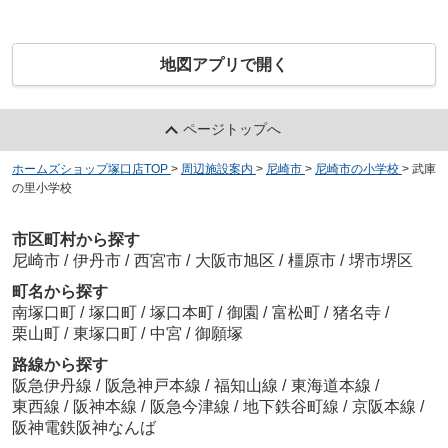
地図アプリで開く
ページトップへ
ホームズショップ塚口店TOP
>
周辺施設案内
>
尼崎市
>
尼崎市の小学校
>
武庫
の里小学校
市区町村から探す
尼崎市
/
伊丹市
/
西宮市
/
大阪市旭区
/
橿原市
/
堺市堺区
町名から探す
南塚口町
/
塚口町
/
塚口本町
/
御園
/
富松町
/
猪名寺
/
栗山町
/
東塚口町
/
中宮
/
御願塚
路線から探す
阪急伊丹線
/
阪急神戸本線
/
福知山線
/
東海道本線
/
東西線
/
阪神本線
/
阪急今津線
/
地下鉄谷町線
/
京阪本線
/
阪神電鉄阪神なんば