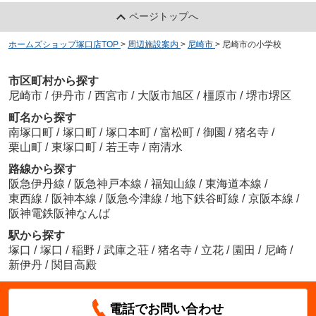
ページトップへ
ホームズショップ塚口店TOP
>
周辺施設案内
>
尼崎市
>
尼崎市の小学校
市区町村から探す
尼崎市
/
伊丹市
/
西宮市
/
大阪市旭区
/
橿原市
/
堺市堺区
町名から探す
南塚口町
/
塚口町
/
塚口本町
/
富松町
/
御園
/
猪名寺
/
栗山町
/
東塚口町
/
若王寺
/
南清水
路線から探す
阪急伊丹線
/
阪急神戸本線
/
福知山線
/
東海道本線
/
東西線
/
阪神本線
/
阪急今津線
/
地下鉄谷町線
/
京阪本線
/
阪神電鉄阪神なんば
駅から探す
塚口
/
塚口
/
稲野
/
武庫之荘
/
猪名寺
/
立花
/
園田
/
尼崎
/
新伊丹
/
関目高殿
電話でお問い合わせ