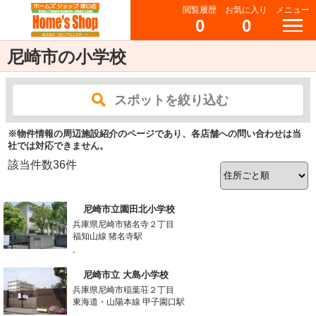
閲覧履歴
お気に入り
メニュー
0
0
尼崎市の小学校
スポットを絞り込む
※物件情報の周辺施設紹介のページであり、各店舗への問い合わせは当
社では対応できません。
該当件数
36
件
尼崎市立園田北小学校
兵庫県尼崎市猪名寺２丁目
福知山線 猪名寺駅
-
尼崎市立 大島小学校
兵庫県尼崎市稲葉荘２丁目
東海道・山陽本線 甲子園口駅