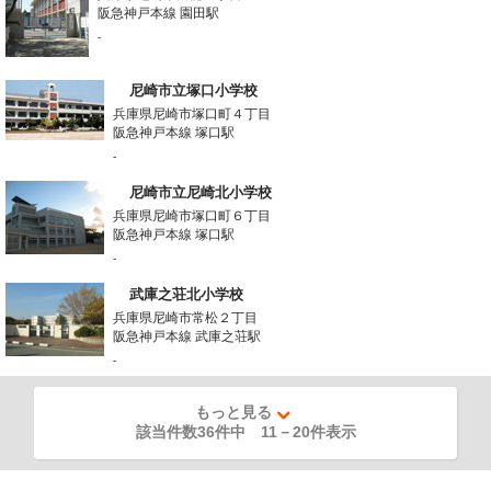
阪急神戸本線 園田駅
-
尼崎市立塚口小学校
兵庫県尼崎市塚口町４丁目
阪急神戸本線 塚口駅
-
尼崎市立尼崎北小学校
兵庫県尼崎市塚口町６丁目
阪急神戸本線 塚口駅
-
武庫之荘北小学校
兵庫県尼崎市常松２丁目
阪急神戸本線 武庫之荘駅
-
もっと見る
該当件数36件中
11
－
20
件表示