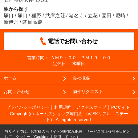
駅から探す
塚口
/
塚口
/
稲野
/
武庫之荘
/
猪名寺
/
立花
/
園田
/
尼崎
/
新伊丹
/
関目高殿
電話でお問い合わせ
営業時間：
ＡＭ９：００～ＰＭ１９：００
定休日：
水曜日
ホーム
会社概要
お問い合わせ
物件リクエスト
プライバシーポリシー
利用規約
アクセスマップ
PCサイト
Copyright(c) ホームズショップ塚口店 （㈱SKリアルエステー
ト） All rights reserved.
当サイトでは、お客様の当サイト利用状況把握、サービス向上検討を目的と
して、クッキー（Cookie）を使用しています。