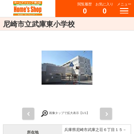
閲覧履歴
お気に入り
メニュー
0
0
尼崎市立武庫東小学校
前
次
画像タップで拡大表示【
1
/1】
兵庫県尼崎市武庫之荘６丁目１５－
所在地