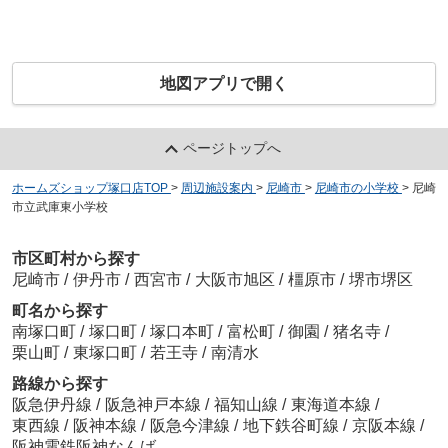
地図アプリで開く
ページトップへ
ホームズショップ塚口店TOP
>
周辺施設案内
>
尼崎市
>
尼崎市の小学校
>
尼崎
市立武庫東小学校
市区町村から探す
尼崎市
/
伊丹市
/
西宮市
/
大阪市旭区
/
橿原市
/
堺市堺区
町名から探す
南塚口町
/
塚口町
/
塚口本町
/
富松町
/
御園
/
猪名寺
/
栗山町
/
東塚口町
/
若王寺
/
南清水
路線から探す
阪急伊丹線
/
阪急神戸本線
/
福知山線
/
東海道本線
/
東西線
/
阪神本線
/
阪急今津線
/
地下鉄谷町線
/
京阪本線
/
阪神電鉄阪神なんば