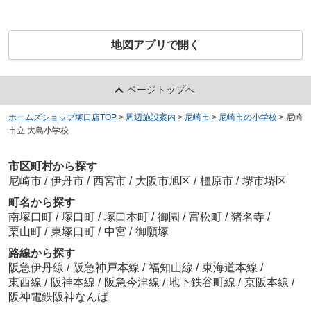
地図アプリで開く
ページトップへ
ホームズショップ塚口店TOP
>
周辺施設案内
>
尼崎市
>
尼崎市の小学校
>
尼崎
市立 大島小学校
市区町村から探す
尼崎市
/
伊丹市
/
西宮市
/
大阪市旭区
/
橿原市
/
堺市堺区
町名から探す
南塚口町
/
塚口町
/
塚口本町
/
御園
/
富松町
/
猪名寺
/
栗山町
/
東塚口町
/
中宮
/
御願塚
路線から探す
阪急伊丹線
/
阪急神戸本線
/
福知山線
/
東海道本線
/
東西線
/
阪神本線
/
阪急今津線
/
地下鉄谷町線
/
京阪本線
/
阪神電鉄阪神なんば