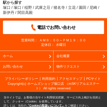
駅から探す
塚口
/
塚口
/
稲野
/
武庫之荘
/
猪名寺
/
立花
/
園田
/
尼崎
/
新伊丹
/
関目高殿
電話でお問い合わせ
営業時間：
ＡＭ９：００～ＰＭ１９：００
定休日：
水曜日
ホーム
会社概要
お問い合わせ
物件リクエスト
プライバシーポリシー
利用規約
アクセスマップ
PCサイト
Copyright(c) ホームズショップ塚口店 （㈱SKリアルエステー
ト） All rights reserved.
当サイトでは、お客様の当サイト利用状況把握、サービス向上検討を目的と
して、クッキー（Cookie）を使用しています。
詳しくは、当社の
「Cookieの取扱いについて」
をご確認ください。