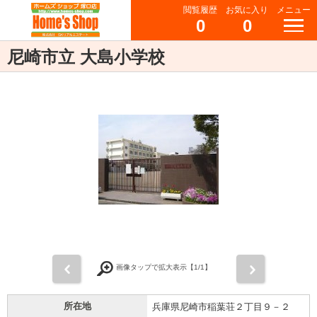
閲覧履歴
お気に入り
メニュー
0
0
尼崎市立 大島小学校
前
次
画像タップで拡大表示【
1
/1】
所在地
兵庫県尼崎市稲葉荘２丁目９－２