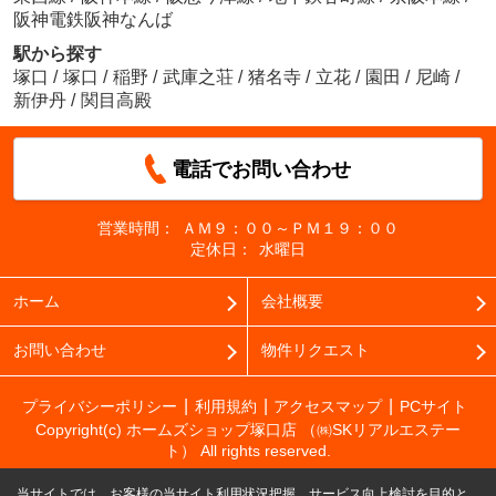
阪神電鉄阪神なんば
駅から探す
塚口
/
塚口
/
稲野
/
武庫之荘
/
猪名寺
/
立花
/
園田
/
尼崎
/
新伊丹
/
関目高殿
電話でお問い合わせ
営業時間：
ＡＭ９：００～ＰＭ１９：００
定休日：
水曜日
ホーム
会社概要
お問い合わせ
物件リクエスト
プライバシーポリシー
利用規約
アクセスマップ
PCサイト
Copyright(c) ホームズショップ塚口店 （㈱SKリアルエステー
ト） All rights reserved.
当サイトでは、お客様の当サイト利用状況把握、サービス向上検討を目的と