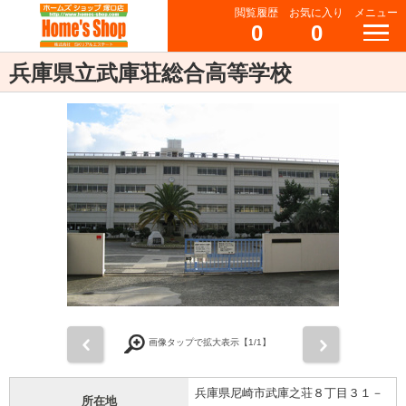
閲覧履歴
お気に入り
メニュー
0
0
兵庫県立武庫荘総合高等学校
前
次
画像タップで拡大表示【
1
/1】
兵庫県尼崎市武庫之荘８丁目３１－
所在地