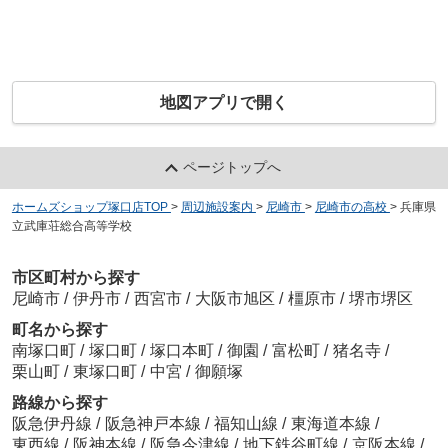
地図アプリで開く
ページトップへ
ホームズショップ塚口店TOP
>
周辺施設案内
>
尼崎市
>
尼崎市の高校
>
兵庫県
立武庫荘総合高等学校
市区町村から探す
尼崎市
/
伊丹市
/
西宮市
/
大阪市旭区
/
橿原市
/
堺市堺区
町名から探す
南塚口町
/
塚口町
/
塚口本町
/
御園
/
富松町
/
猪名寺
/
栗山町
/
東塚口町
/
中宮
/
御願塚
路線から探す
阪急伊丹線
/
阪急神戸本線
/
福知山線
/
東海道本線
/
東西線
/
阪神本線
/
阪急今津線
/
地下鉄谷町線
/
京阪本線
/