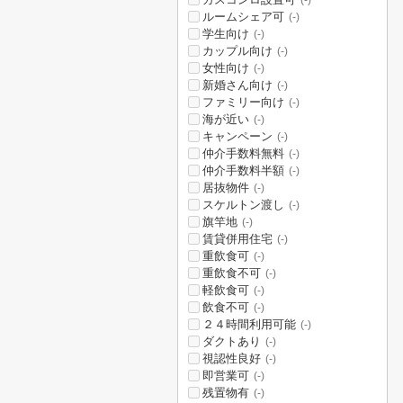
(-)
ルームシェア可
(-)
学生向け
(-)
カップル向け
(-)
女性向け
(-)
新婚さん向け
(-)
ファミリー向け
(-)
海が近い
(-)
キャンペーン
(-)
仲介手数料無料
(-)
仲介手数料半額
(-)
居抜物件
(-)
スケルトン渡し
(-)
旗竿地
(-)
賃貸併用住宅
(-)
重飲食可
(-)
重飲食不可
(-)
軽飲食可
(-)
飲食不可
(-)
２４時間利用可能
(-)
ダクトあり
(-)
視認性良好
(-)
即営業可
(-)
残置物有
(-)