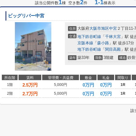
1
2
1-1
該当公開件数
棟 空き数
件
棟表示
ビッグリバー中宮
大阪府
大阪市旭区
中宮
２丁目11-
住所
交通
地下鉄谷町線
「
千林大宮
」駅 徒
京阪本線
「
森小路
」駅 徒歩17分
地下鉄谷町線
「
関目高殿
」駅 徒
築33年
3階建
鉄骨
築年
階数
構造
所在階
賃料
管理費・共益費
敷金
礼金
間取り
2.5
万円
0万円
0万円
1階
5,000円
1R
2.7
万円
0万円
0万円
2階
5,000円
1R
該