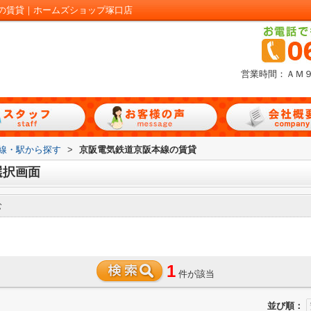
の賃貸｜ホームズショップ塚口店
営業時間：ＡＭ
路線・駅から探す
>
京阪電気鉄道京阪本線の賃貸
選択画面
む
1
件が該当
並び順：