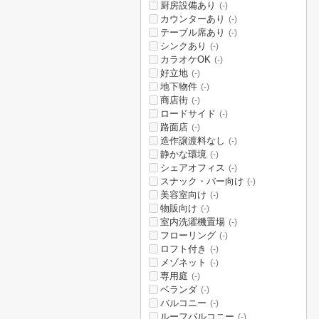
厨房設備あり
(-)
カウンターあり
(-)
テーブル席あり
(-)
シンクあり
(-)
カラオケOK
(-)
好立地
(-)
地下物件
(-)
商店街
(-)
ロードサイド
(-)
路面店
(-)
造作譲渡料なし
(-)
静かな環境
(-)
シェアオフィス
(-)
スナック・バー向け
(-)
美容室向け
(-)
物販向け
(-)
室内洗濯機置場
(-)
フローリング
(-)
ロフト付き
(-)
メゾネット
(-)
専用庭
(-)
ベランダ
(-)
バルコニー
(-)
ルーフバルコニー
(-)