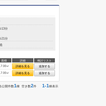
7
歩13分
歩21分
造
面積
詳細
検討リスト
17.00㎡
詳細を見る
追加する
17.00㎡
詳細を見る
追加する
1
2
1-1
当公開件数
棟 空き数
件
棟表示