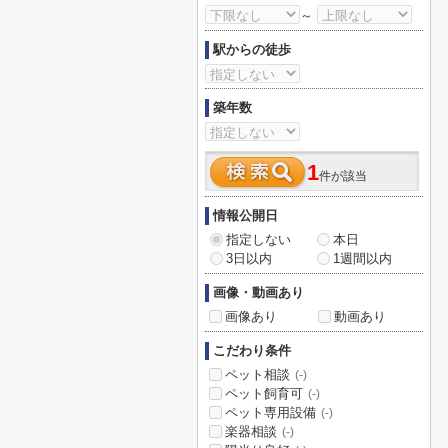
～
駅からの徒歩
築年数
1
件が該当
情報公開日
指定しない
本日
3日以内
1週間以内
画像・動画あり
画像あり
動画あり
こだわり条件
ペット相談
(-)
ペット飼育可
(-)
ペット専用設備
(-)
楽器相談
(-)