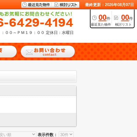
最終更新：2026年08月07日
00
00
件
件
最近見た物件
検討リスト
９：００～ＰＭ１９：００
定休日：水曜日
表示件数：