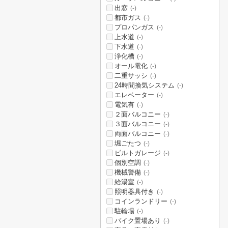
出窓
(-)
都市ガス
(-)
プロパンガス
(-)
上水道
(-)
下水道
(-)
浄化槽
(-)
オール電化
(-)
二重サッシ
(-)
24時間換気システム
(-)
エレベーター
(-)
電気有
(-)
２面バルコニー
(-)
３面バルコニー
(-)
両面バルコニー
(-)
堀ごたつ
(-)
ビルトガレージ
(-)
個別空調
(-)
機械警備
(-)
給湯室
(-)
照明器具付き
(-)
コインランドリー
(-)
駐輪場
(-)
バイク置場あり
(-)