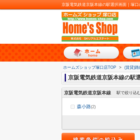
京阪電気鉄道京阪本線の駅選択画面｜塚口
ホームズショップ塚口店TOP
>
(賃貸)
京阪電気鉄道京阪本線の駅
京阪電気鉄道京阪本線
駅で絞り込
森小路
(2)