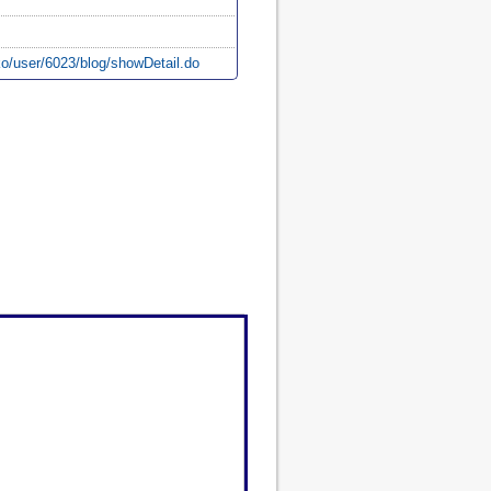
o/user/6023/blog/showDetail.do