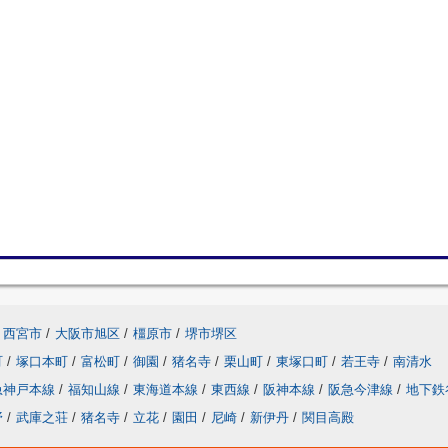
西宮市
/
大阪市旭区
/
橿原市
/
堺市堺区
町
/
塚口本町
/
富松町
/
御園
/
猪名寺
/
栗山町
/
東塚口町
/
若王寺
/
南清水
急神戸本線
/
福知山線
/
東海道本線
/
東西線
/
阪神本線
/
阪急今津線
/
地下鉄
野
/
武庫之荘
/
猪名寺
/
立花
/
園田
/
尼崎
/
新伊丹
/
関目高殿