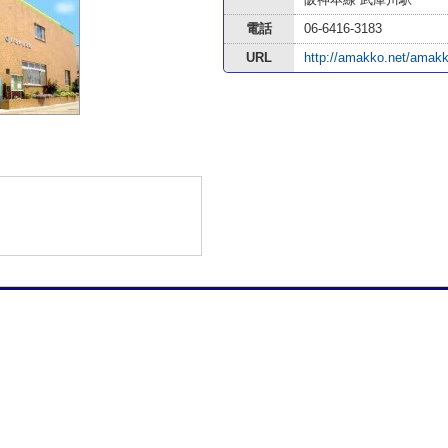
電話
06-6416-3183
URL
http://amakko.net/amakk