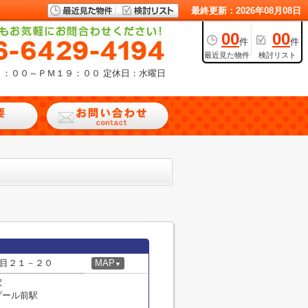
最終更新：2026年08月08日
00
00
件
件
最近見た物件
検討リスト
９：００～ＰＭ１９：００
定休日：水曜日
目２１－２０
MAP
▼
駅
プール前駅