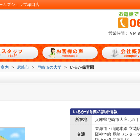
ームズショップ塚口店
営業時間：ＡＭ
設案内
>
尼崎市
>
尼崎市の大学
>
いるか保育園
いるか保育園の詳細情報
所在地
兵庫県尼崎市大庄北５丁
東海道・山陽本線 立花
交通
阪神本線 尼崎センター
阪神本線 武庫川駅