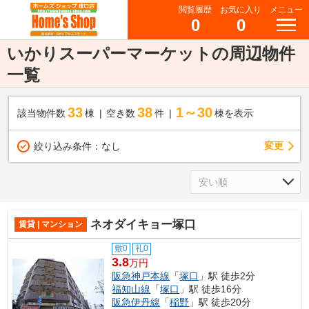
閲覧履歴
お気に入り
メニュー
0
0
いかりスーパーマーケットの周辺物件
一覧
33
38
1～30
該当物件数
棟
空き数
件
棟を表示
変更
絞り込み条件：
なし
ネオダイキョー塚口
賃貸 | マンション
敷0
礼0
3.8
万円
阪急神戸本線
「
塚口
」駅 徒歩2分
福知山線
「
塚口
」駅 徒歩16分
阪急伊丹線
「
稲野
」駅 徒歩20分