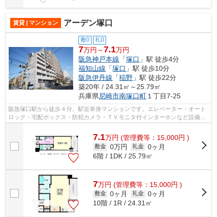
アーデン塚口
賃貸 | マンション
敷0
礼0
7
7.1
万円～
万円
阪急神戸本線
「
塚口
」駅 徒歩4分
福知山線
「
塚口
」駅 徒歩10分
阪急伊丹線
「
稲野
」駅 徒歩22分
築20年 / 24.31㎡～25.79㎡
兵庫県
尼崎市
南塚口町
１丁目7-25
阪急塚口駅から徒歩４分。駅近単身マンションです。エレベーター・オート
ロック・宅配ボックス・防犯カメラ・ＴＶモニタ付インターホンなど設備充
実しています！ぜひご覧ください。
7.1
万
円
(管理費等：15,000円 )
0万円
0ヶ月
敷金
礼金
6階 / 1DK / 25.79㎡
7
万
円
(管理費等：15,000円 )
0ヶ月
0ヶ月
敷金
礼金
10階 / 1R / 24.31㎡