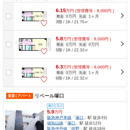
間には照明要らずで経済的です。階層差...
6.15
万
円
(管理費等：8,000円 )
0万円
1ヶ月
敷金
礼金
3階 / 1K / 21.75㎡
5.8
万
円
(管理費等：8,000円 )
0万円
0万円
敷金
礼金
5階 / 1K / 22.32㎡
6.3
万
円
(管理費等：8,000円 )
0万円
1ヶ月
敷金
礼金
6階 / 1K / 22.32㎡
リベール塚口
賃貸 | アパート
敷0
礼0
5.9
万円
阪急神戸本線
「
塚口
」駅 徒歩3分
福知山線
「
塚口
」駅 徒歩12分
阪急伊丹線
「
稲野
」駅 徒歩18分