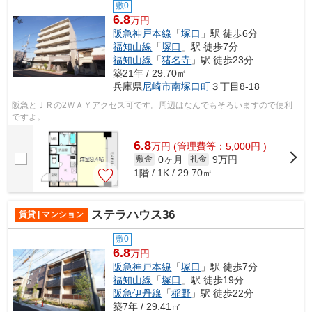
敷0
6.8
万円
阪急神戸本線
「
塚口
」駅 徒歩6分
福知山線
「
塚口
」駅 徒歩7分
福知山線
「
猪名寺
」駅 徒歩23分
築21年 / 29.70㎡
兵庫県
尼崎市
南塚口町
３丁目8-18
阪急とＪＲの2ＷＡＹアクセス可です。周辺はなんでもそろいますので便利
ですよ。
6.8
万
円
(管理費等：5,000円 )
0ヶ月
9万円
敷金
礼金
1階 / 1K / 29.70㎡
ステラハウス36
賃貸 | マンション
敷0
6.8
万円
阪急神戸本線
「
塚口
」駅 徒歩7分
福知山線
「
塚口
」駅 徒歩19分
阪急伊丹線
「
稲野
」駅 徒歩22分
築7年 / 29.41㎡