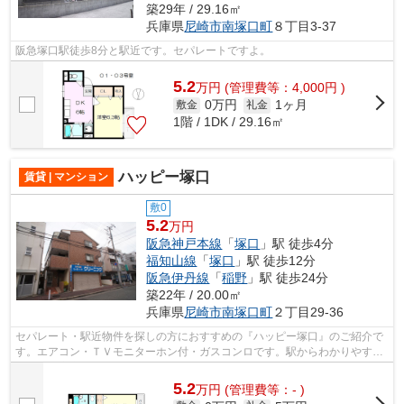
築29年 / 29.16㎡
兵庫県
尼崎市
南塚口町
８丁目3-37
阪急塚口駅徒歩8分と駅近です。セパレートですよ。
5.2
万
円
(管理費等：4,000円 )
0万円
1ヶ月
敷金
礼金
1階 / 1DK / 29.16㎡
ハッピー塚口
賃貸 | マンション
敷0
5.2
万円
阪急神戸本線
「
塚口
」駅 徒歩4分
福知山線
「
塚口
」駅 徒歩12分
阪急伊丹線
「
稲野
」駅 徒歩24分
築22年 / 20.00㎡
兵庫県
尼崎市
南塚口町
２丁目29-36
セパレート・駅近物件を探しの方におすすめの『ハッピー塚口』のご紹介で
す。エアコン・ＴＶモニターホン付・ガスコンロです。駅からわかりやすい
道なので安心です。
5.2
万
円
(管理費等：- )