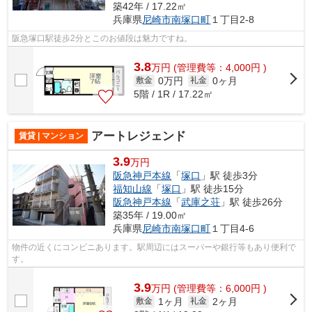
築42年 / 17.22㎡
兵庫県
尼崎市
南塚口町
１丁目2-8
阪急塚口駅徒歩2分とこのお値段は魅力ですね。
3.8
万
円
(管理費等：4,000円 )
0万円
0ヶ月
敷金
礼金
5階 / 1R / 17.22㎡
アートレジェンド
賃貸 | マンション
3.9
万円
阪急神戸本線
「
塚口
」駅 徒歩3分
福知山線
「
塚口
」駅 徒歩15分
阪急神戸本線
「
武庫之荘
」駅 徒歩26分
築35年 / 19.00㎡
兵庫県
尼崎市
南塚口町
１丁目4-6
物件の近くにコンビニあります。駅周辺にはスーパーや銀行等もあり便利で
す。
3.9
万
円
(管理費等：6,000円 )
1ヶ月
2ヶ月
敷金
礼金