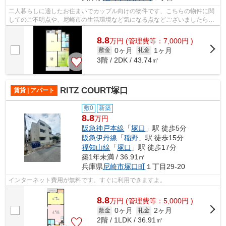
二人暮らしに適したお住まいでカップル向けの物件です、こちらの物件に関
してのご不明点や、尼崎市の生活環境など気になる点などございましたらま
ずは当店スタッフまでお気軽にご連絡...
8.8
万
円
(管理費等：7,000円 )
0ヶ月
1ヶ月
敷金
礼金
3階 / 2DK / 43.74㎡
RITZ COURT塚口
賃貸 | アパート
敷0
新築
8.8
万円
阪急神戸本線
「
塚口
」駅 徒歩5分
阪急伊丹線
「
稲野
」駅 徒歩15分
福知山線
「
塚口
」駅 徒歩17分
築1年未満 / 36.91㎡
兵庫県
尼崎市
塚口町
１丁目29-20
インターネット費用が無料です。すぐに利用できますよ。
8.8
万
円
(管理費等：5,000円 )
0ヶ月
2ヶ月
敷金
礼金
2階 / 1LDK / 36.91㎡