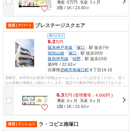
0万円
1ヶ月
敷金
礼金
3階 / 1K / 23.00㎡
プレステージスクエア
賃貸 | アパート
敷0
礼0
6.3
万円
阪急神戸本線
「
塚口
」駅 徒歩7分
福知山線
「
塚口
」駅 徒歩20分
阪急伊丹線
「
稲野
」駅 徒歩23分
築9年 / 22.62㎡
兵庫県
尼崎市
南塚口町
８丁目19-15
尼崎市、伊丹市のお部屋の情報はホームズショップにお任せください。色々
なお部屋の情報をご紹介いたします。電話での案内予約も受付けておりま
す。
6.3
万
円
(管理費等：4,000円 )
0ヶ月
0ヶ月
敷金
礼金
1階 / 1K / 22.62㎡
ラ・コピエ南塚口
賃貸 | マンション