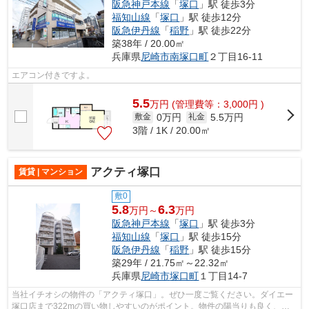
阪急神戸本線
「
塚口
」駅 徒歩3分
福知山線
「
塚口
」駅 徒歩12分
阪急伊丹線
「
稲野
」駅 徒歩22分
築38年 / 20.00㎡
兵庫県
尼崎市
南塚口町
２丁目16-11
エアコン付きですよ。
5.5
万
円
(管理費等：3,000円 )
0万円
5.5万円
敷金
礼金
3階 / 1K / 20.00㎡
アクティ塚口
賃貸 | マンション
敷0
5.8
6.3
万円～
万円
阪急神戸本線
「
塚口
」駅 徒歩3分
福知山線
「
塚口
」駅 徒歩15分
阪急伊丹線
「
稲野
」駅 徒歩15分
築29年 / 21.75㎡～22.32㎡
兵庫県
尼崎市
塚口町
１丁目14-7
当社イチオシの物件の「アクティ塚口」。ぜひ一度ご覧ください。ダイエー
塚口店まで322mの買い物しやすいのがポイント。物件の陽当りも良く、昼