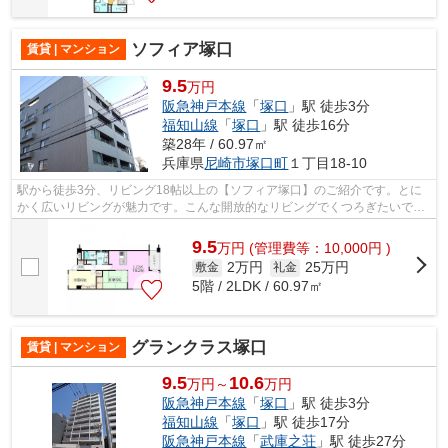
ソフィア塚口
賃貸 | マンション
9.5
万円
阪急神戸本線
「
塚口
」駅 徒歩3分
福知山線
「
塚口
」駅 徒歩16分
築28年 / 60.97㎡
兵庫県
尼崎市
塚口町
１丁目18-10
駅から徒歩3分、リビング18帖以上の【ソフィア塚口】のご紹介です。とに
かく広いリビングが魅力です。こんな開放的なリビングでくつろぎたいです
ね。そして塚口駅から徒歩3分という立...
9.5
万
円
(管理費等：10,000円 )
2万円
25万円
敷金
礼金
5階 / 2LDK / 60.97㎡
グランクラス塚口
賃貸 | マンション
9.5
10.6
万円～
万円
阪急神戸本線
「
塚口
」駅 徒歩3分
福知山線
「
塚口
」駅 徒歩17分
阪急神戸本線
「
武庫之荘
」駅 徒歩27分