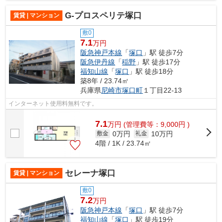
G-プロスペリテ塚口
賃貸 | マンション
敷0
7.1
万円
阪急神戸本線
「
塚口
」駅 徒歩7分
阪急伊丹線
「
稲野
」駅 徒歩17分
福知山線
「
塚口
」駅 徒歩18分
築8年 / 23.74㎡
兵庫県
尼崎市
塚口町
１丁目22-13
インターネット使用料無料です。
7.1
万
円
(管理費等：9,000円 )
0万円
10万円
敷金
礼金
4階 / 1K / 23.74㎡
セレーナ塚口
賃貸 | マンション
敷0
7.2
万円
阪急神戸本線
「
塚口
」駅 徒歩7分
福知山線
「
塚口
」駅 徒歩19分