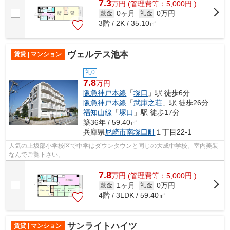
7.3
万
円
(管理費等：5,000円 )
0ヶ月
0万円
敷金
礼金
3階 / 2K / 35.10㎡
ヴェルテス池本
賃貸 | マンション
礼0
7.8
万円
阪急神戸本線
「
塚口
」駅 徒歩6分
阪急神戸本線
「
武庫之荘
」駅 徒歩26分
福知山線
「
塚口
」駅 徒歩17分
築36年 / 59.40㎡
兵庫県
尼崎市
南塚口町
１丁目22-1
人気の上坂部小学校区で中学はダウンタウンと同じの大成中学校。室内美装
なんでご覧下さい。
7.8
万
円
(管理費等：5,000円 )
1ヶ月
0万円
敷金
礼金
4階 / 3LDK / 59.40㎡
サンライトハイツ
賃貸 | マンション