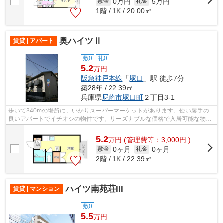
0万円
5万円
敷金
礼金
1階 / 1K / 20.00㎡
奥ハイツⅡ
賃貸 | アパート
敷0
礼0
5.2
万円
阪急神戸本線
「
塚口
」駅 徒歩7分
築28年 / 22.39㎡
兵庫県
尼崎市
塚口町
２丁目3-1
歩いて340mの場所に、いかりスーパーマーケットがあります。使い勝手の
良いアパートでイチオシの物件です。リーズナブルな価格で入居可能な物件
は敷金不要物件がおすすめです。南向き...
5.2
万
円
(管理費等：3,000円 )
0ヶ月
0ヶ月
敷金
礼金
2階 / 1K / 22.39㎡
ハイツ南苑荘III
賃貸 | マンション
敷0
5.5
万円