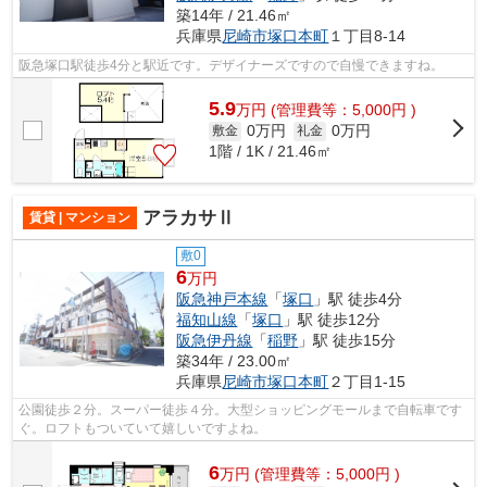
築14年 / 21.46㎡
兵庫県
尼崎市
塚口本町
１丁目8-14
阪急塚口駅徒歩4分と駅近です。デザイナーズですので自慢できますね。
5.9
万
円
(管理費等：5,000円 )
0万円
0万円
敷金
礼金
1階 / 1K / 21.46㎡
アラカサⅡ
賃貸 | マンション
敷0
6
万円
阪急神戸本線
「
塚口
」駅 徒歩4分
福知山線
「
塚口
」駅 徒歩12分
阪急伊丹線
「
稲野
」駅 徒歩15分
築34年 / 23.00㎡
兵庫県
尼崎市
塚口本町
２丁目1-15
公園徒歩２分。スーパー徒歩４分。大型ショッピングモールまで自転車です
ぐ。ロフトもついていて嬉しいですよね。
6
万
円
(管理費等：5,000円 )