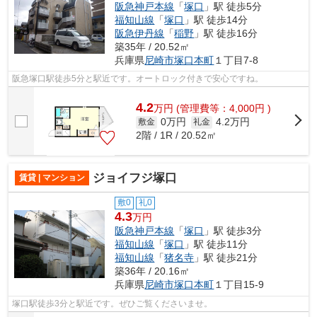
阪急神戸本線
「
塚口
」駅 徒歩5分
福知山線
「
塚口
」駅 徒歩14分
阪急伊丹線
「
稲野
」駅 徒歩16分
築35年 / 20.52㎡
兵庫県
尼崎市
塚口本町
１丁目7-8
阪急塚口駅徒歩5分と駅近です。オートロック付きで安心ですね。
4.2
万
円
(管理費等：4,000円 )
0万円
4.2万円
敷金
礼金
2階 / 1R / 20.52㎡
ジョイフジ塚口
賃貸 | マンション
敷0
礼0
4.3
万円
阪急神戸本線
「
塚口
」駅 徒歩3分
福知山線
「
塚口
」駅 徒歩11分
福知山線
「
猪名寺
」駅 徒歩21分
築36年 / 20.16㎡
兵庫県
尼崎市
塚口本町
１丁目15-9
塚口駅徒歩3分と駅近です。ぜひご覧くださいませ。