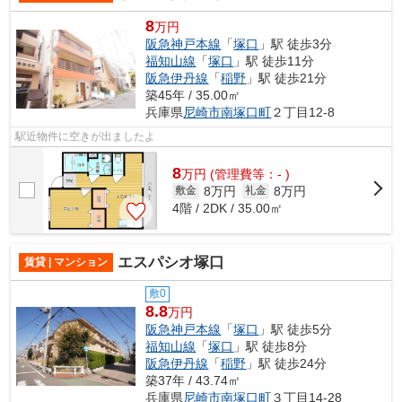
8
万円
阪急神戸本線
「
塚口
」駅 徒歩3分
福知山線
「
塚口
」駅 徒歩11分
阪急伊丹線
「
稲野
」駅 徒歩21分
築45年 / 35.00㎡
兵庫県
尼崎市
南塚口町
２丁目12-8
駅近物件に空きが出ましたよ
8
万
円
(管理費等：- )
8万円
8万円
敷金
礼金
4階 / 2DK / 35.00㎡
エスパシオ塚口
賃貸 | マンション
敷0
8.8
万円
阪急神戸本線
「
塚口
」駅 徒歩5分
福知山線
「
塚口
」駅 徒歩8分
阪急伊丹線
「
稲野
」駅 徒歩24分
築37年 / 43.74㎡
兵庫県
尼崎市
南塚口町
３丁目14-28