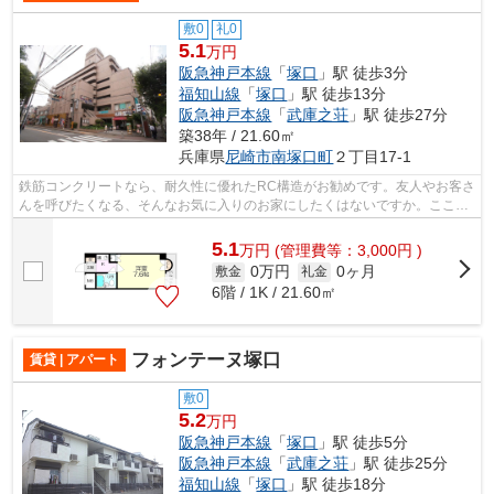
敷0
礼0
5.1
万円
阪急神戸本線
「
塚口
」駅 徒歩3分
福知山線
「
塚口
」駅 徒歩13分
阪急神戸本線
「
武庫之荘
」駅 徒歩27分
築38年 / 21.60㎡
兵庫県
尼崎市
南塚口町
２丁目17-1
鉄筋コンクリートなら、耐久性に優れたRC構造がお勧めです。友人やお客さ
んを呼びたくなる、そんなお気に入りのお家にしたくはないですか。ここか
ら新たな住まい探しを開始しましょう。
5.1
万
円
(管理費等：3,000円 )
0万円
0ヶ月
敷金
礼金
6階 / 1K / 21.60㎡
フォンテーヌ塚口
賃貸 | アパート
敷0
5.2
万円
阪急神戸本線
「
塚口
」駅 徒歩5分
阪急神戸本線
「
武庫之荘
」駅 徒歩25分
福知山線
「
塚口
」駅 徒歩18分