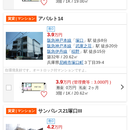
3階 / 1K / 19.00㎡
アパルト14
賃貸 | マンション
敷0
3.9
万円
阪急神戸本線
「
塚口
」駅 徒歩8分
阪急神戸本線
「
武庫之荘
」駅 徒歩20分
阪急伊丹線
「
稲野
」駅 徒歩15分
築32年 / 20.62㎡
兵庫県
尼崎市
塚口町
３丁目39-4
住環境良好です。オートロック付マンションですよ。
3.9
万
円
(管理費等：3,000円 )
0万円
2ヶ月
敷金
礼金
3階 / 1K / 20.62㎡
サンパレス21塚口III
賃貸 | マンション
敷0
4.2
万円