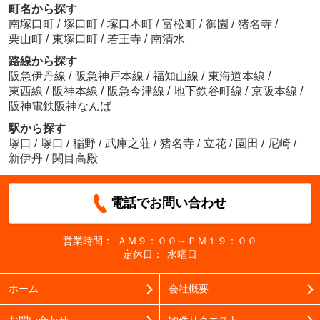
町名から探す
南塚口町
/
塚口町
/
塚口本町
/
富松町
/
御園
/
猪名寺
/
栗山町
/
東塚口町
/
若王寺
/
南清水
路線から探す
阪急伊丹線
/
阪急神戸本線
/
福知山線
/
東海道本線
/
東西線
/
阪神本線
/
阪急今津線
/
地下鉄谷町線
/
京阪本線
/
阪神電鉄阪神なんば
駅から探す
塚口
/
塚口
/
稲野
/
武庫之荘
/
猪名寺
/
立花
/
園田
/
尼崎
/
新伊丹
/
関目高殿
電話でお問い合わせ
営業時間：
ＡＭ９：００～ＰＭ１９：００
定休日：
水曜日
ホーム
会社概要
お問い合わせ
物件リクエスト