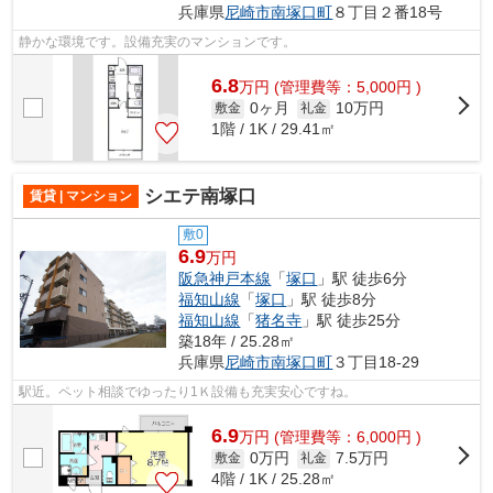
兵庫県
尼崎市
南塚口町
８丁目２番18号
静かな環境です。設備充実のマンションです。
6.8
万
円
(管理費等：5,000円 )
0ヶ月
10万円
敷金
礼金
1階 / 1K / 29.41㎡
シエテ南塚口
賃貸 | マンション
敷0
6.9
万円
阪急神戸本線
「
塚口
」駅 徒歩6分
福知山線
「
塚口
」駅 徒歩8分
福知山線
「
猪名寺
」駅 徒歩25分
築18年 / 25.28㎡
兵庫県
尼崎市
南塚口町
３丁目18-29
駅近。ペット相談でゆったり1Ｋ設備も充実安心ですね。
6.9
万
円
(管理費等：6,000円 )
0万円
7.5万円
敷金
礼金
4階 / 1K / 25.28㎡