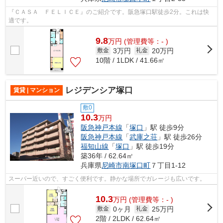
『ＣＡＳＡ ＦＥＬＩＣＥ』のご紹介です。阪急塚口駅徒歩2分。これは快
適です。
9.8
万
円
(管理費等：- )
3万円
20万円
敷金
礼金
10階 / 1LDK / 41.66㎡
レジデンシア塚口
賃貸 | マンション
敷0
10.3
万円
阪急神戸本線
「
塚口
」駅 徒歩9分
阪急神戸本線
「
武庫之荘
」駅 徒歩26分
福知山線
「
塚口
」駅 徒歩19分
築36年 / 62.64㎡
兵庫県
尼崎市
南塚口町
７丁目1-12
スーパー近いので、すごく便利です。静かな場所でガレージも広いです。
10.3
万
円
(管理費等：- )
0ヶ月
25万円
敷金
礼金
2階 / 2LDK / 62.64㎡