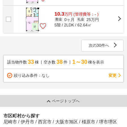
10.3
万
円
(管理費等：- )
0ヶ月
25万円
敷金
礼金
5階 / 2LDK / 62.64㎡
次の30件へ
33
38
1～30
該当物件数
棟
空き数
件
棟を表示
変更
絞り込み条件：
なし
ページトップへ
市区町村から探す
尼崎市
/
伊丹市
/
西宮市
/
大阪市旭区
/
橿原市
/
堺市堺区