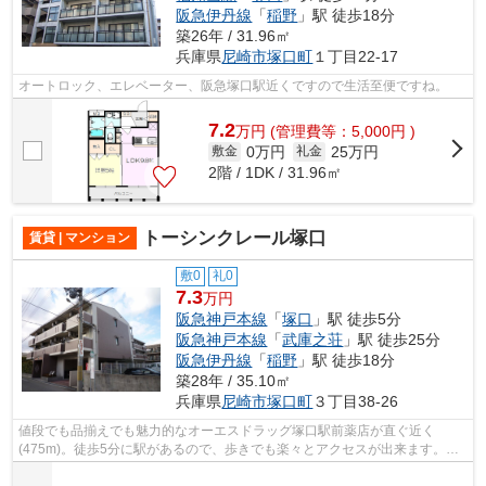
阪急伊丹線
「
稲野
」駅 徒歩18分
築26年 / 31.96㎡
兵庫県
尼崎市
塚口町
１丁目22-17
オートロック、エレベーター、阪急塚口駅近くですので生活至便ですね。
7.2
万
円
(管理費等：5,000円 )
0万円
25万円
敷金
礼金
2階 / 1DK / 31.96㎡
トーシンクレール塚口
賃貸 | マンション
敷0
礼0
7.3
万円
阪急神戸本線
「
塚口
」駅 徒歩5分
阪急神戸本線
「
武庫之荘
」駅 徒歩25分
阪急伊丹線
「
稲野
」駅 徒歩18分
築28年 / 35.10㎡
兵庫県
尼崎市
塚口町
３丁目38-26
値段でも品揃えでも魅力的なオーエスドラッグ塚口駅前薬店が直ぐ近く
(475m)。徒歩5分に駅があるので、歩きでも楽々とアクセスが出来ます。洗
濯物も自然乾燥ですぐ乾く通風良好な間取り...