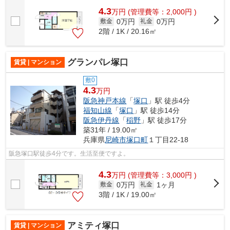
4.3
万
円
(管理費等：2,000円 )
0万円
0万円
敷金
礼金
2階 / 1K / 20.16㎡
グランパレ塚口
賃貸 | マンション
敷0
4.3
万円
阪急神戸本線
「
塚口
」駅 徒歩4分
福知山線
「
塚口
」駅 徒歩14分
阪急伊丹線
「
稲野
」駅 徒歩17分
築31年 / 19.00㎡
兵庫県
尼崎市
塚口町
１丁目22-18
阪急塚口駅徒歩4分です。生活至便ですよ。
4.3
万
円
(管理費等：3,000円 )
0万円
1ヶ月
敷金
礼金
3階 / 1K / 19.00㎡
アミティ塚口
賃貸 | マンション