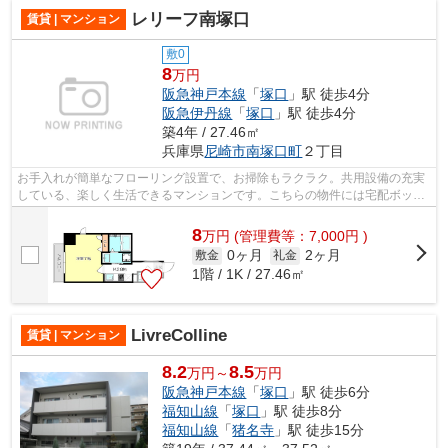
レリーフ南塚口
賃貸 | マンション
敷0
8
万円
阪急神戸本線
「
塚口
」駅 徒歩4分
阪急伊丹線
「
塚口
」駅 徒歩4分
築4年 / 27.46㎡
兵庫県
尼崎市
南塚口町
２丁目
お手入れが簡単なフローリング設置で、お掃除もラクラク。共用設備の充実
している、楽しく生活できるマンションです。こちらの物件には宅配ボック
スがあります。阪急神戸本線塚口周辺...
8
万
円
(管理費等：7,000円 )
0ヶ月
2ヶ月
敷金
礼金
1階 / 1K / 27.46㎡
LivreColline
賃貸 | マンション
8.2
8.5
万円～
万円
阪急神戸本線
「
塚口
」駅 徒歩6分
福知山線
「
塚口
」駅 徒歩8分
福知山線
「
猪名寺
」駅 徒歩15分