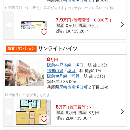
兵庫県
尼崎市
南塚口町
２丁目36-5
住環境良好です。近くに公園がありますので散歩コースに良いですね。
7.9
万
円
(管理費等：6,000円 )
0ヶ月
0ヶ月
敷金
礼金
2階 / 1K / 29.28㎡
サンライトハイツ
賃貸 | マンション
8
万円
阪急神戸本線
「
塚口
」駅 徒歩3分
福知山線
「
塚口
」駅 徒歩11分
阪急伊丹線
「
稲野
」駅 徒歩21分
築45年 / 35.00㎡
兵庫県
尼崎市
南塚口町
２丁目12-8
駅近物件に空きが出ましたよ
8
万
円
(管理費等：- )
8万円
8万円
敷金
礼金
4階 / 2DK / 35.00㎡