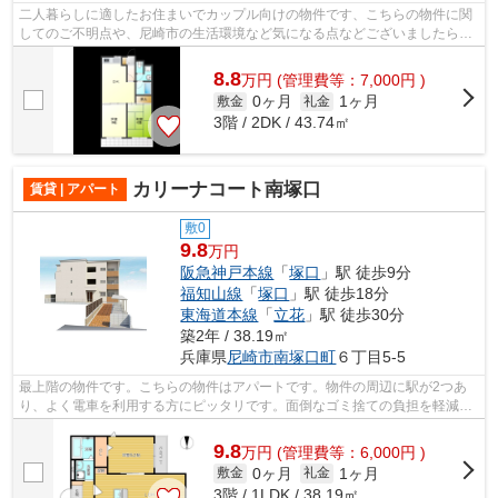
二人暮らしに適したお住まいでカップル向けの物件です、こちらの物件に関
してのご不明点や、尼崎市の生活環境など気になる点などございましたらま
ずは当店スタッフまでお気軽にご連絡...
8.8
万
円
(管理費等：7,000円 )
0ヶ月
1ヶ月
敷金
礼金
3階 / 2DK / 43.74㎡
カリーナコート南塚口
賃貸 | アパート
敷0
9.8
万円
阪急神戸本線
「
塚口
」駅 徒歩9分
福知山線
「
塚口
」駅 徒歩18分
東海道本線
「
立花
」駅 徒歩30分
築2年 / 38.19㎡
兵庫県
尼崎市
南塚口町
６丁目5-5
最上階の物件です。こちらの物件はアパートです。物件の周辺に駅が2つあ
り、よく電車を利用する方にピッタリです。面倒なゴミ捨ての負担を軽減さ
せることができるのが敷地内ごみ置き場...
9.8
万
円
(管理費等：6,000円 )
0ヶ月
1ヶ月
敷金
礼金
3階 / 1LDK / 38.19㎡