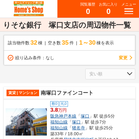
閲覧履歴
お気に入り
メニュー
0
0
りそな銀行 塚口支店の周辺物件一覧
32
35
1～30
該当物件数
棟
空き数
件
棟を表示
変更
絞り込み条件：
なし
南塚口ファインコート
賃貸 | マンション
敷0
礼0
3.8
万円
阪急神戸本線
「
塚口
」駅 徒歩5分
福知山線
「
塚口
」駅 徒歩7分
福知山線
「
猪名寺
」駅 徒歩25分
築33年 / 18.00㎡