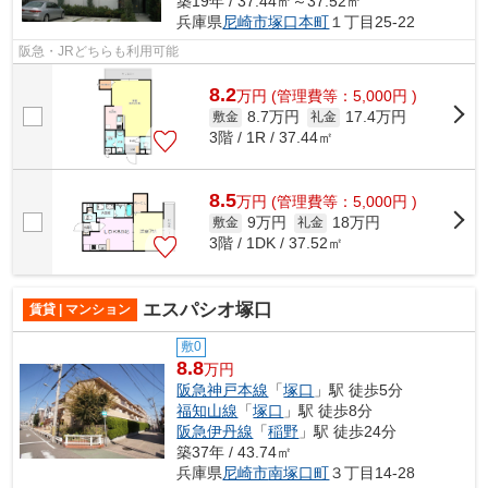
築19年 / 37.44㎡～37.52㎡
兵庫県
尼崎市
塚口本町
１丁目25-22
阪急・JRどちらも利用可能
8.2
万
円
(管理費等：5,000円 )
8.7万円
17.4万円
敷金
礼金
3階 / 1R / 37.44㎡
8.5
万
円
(管理費等：5,000円 )
9万円
18万円
敷金
礼金
3階 / 1DK / 37.52㎡
エスパシオ塚口
賃貸 | マンション
敷0
8.8
万円
阪急神戸本線
「
塚口
」駅 徒歩5分
福知山線
「
塚口
」駅 徒歩8分
阪急伊丹線
「
稲野
」駅 徒歩24分
築37年 / 43.74㎡
兵庫県
尼崎市
南塚口町
３丁目14-28