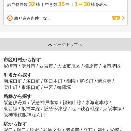
32
35
1～30
該当物件数
棟
空き数
件
棟を表示
変更
絞り込み条件：
なし
ページトップへ
市区町村から探す
尼崎市
/
伊丹市
/
西宮市
/
大阪市旭区
/
橿原市
/
堺市堺区
町名から探す
南塚口町
/
塚口町
/
塚口本町
/
御園
/
富松町
/
猪名寺
/
栗山町
/
東塚口町
/
中宮
/
御願塚
路線から探す
阪急伊丹線
/
阪急神戸本線
/
福知山線
/
東海道本線
/
東西線
/
阪神本線
/
阪急今津線
/
地下鉄谷町線
/
京阪本線
/
阪神電鉄阪神なんば
駅から探す
塚口
/
塚口
/
稲野
/
武庫之荘
/
猪名寺
/
立花
/
園田
/
尼崎
/