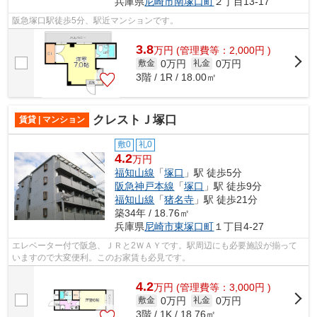
兵庫県
尼崎市
南塚口町
２丁目13-17
阪急塚口駅徒歩5分、駅近マンションです。
3.8
万
円
(管理費等：2,000円 )
0万円
0万円
敷金
礼金
3階 / 1R / 18.00㎡
クレストＪ塚口
賃貸 | マンション
敷0
礼0
4.2
万円
福知山線
「
塚口
」駅 徒歩5分
阪急神戸本線
「
塚口
」駅 徒歩9分
福知山線
「
猪名寺
」駅 徒歩21分
築34年 / 18.76㎡
兵庫県
尼崎市
東塚口町
１丁目4-27
エレベーター付で阪急、ＪＲと2ＷＡＹです。駅周辺にも必要施設が揃って
いますので大変便利。このお家賃も必見です。
4.2
万
円
(管理費等：3,000円 )
0万円
0万円
敷金
礼金
3階 / 1K / 18.76㎡