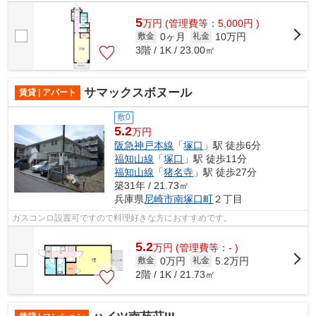
5
万
円
(管理費等：5,000円 )
0ヶ月
10万円
敷金
礼金
3階 / 1K / 23.00㎡
サマックスボヌール
賃貸 | アパート
敷0
5.2
万円
阪急神戸本線
「
塚口
」駅 徒歩6分
福知山線
「
塚口
」駅 徒歩11分
福知山線
「
猪名寺
」駅 徒歩27分
築31年 / 21.73㎡
兵庫県
尼崎市
南塚口町
２丁目
ガスコンロ設置可ですので料理好きな方におすすめです。
5.2
万
円
(管理費等：- )
0万円
5.2万円
敷金
礼金
2階 / 1K / 21.73㎡