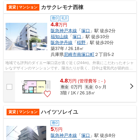
カサクレモナ西棟
賃貸 | マンション
敷0
礼0
4.8
万円
阪急神戸本線
「
塚口
」駅 徒歩2分
福知山線
「
塚口
」駅 徒歩10分
阪急伊丹線
「
稲野
」駅 徒歩20分
築37年 / 26.18㎡
兵庫県
尼崎市
南塚口町
２丁目5-2
地域でも評判のダイエー塚口店が直ぐ近く(244m)。外装にこだわったオシャ
レなデザインのマンションです。陽当たりが良く、日中は電気代が節約出来
ますのでおすすめです。数多くの物件...
4.8
万
円
(管理費等：- )
0万円
0ヶ月
敷金
礼金
3階 / 1K / 26.18㎡
ハイツソレイユ
賃貸 | マンション
敷0
5
万円
阪急神戸本線
「
塚口
」駅 徒歩8分