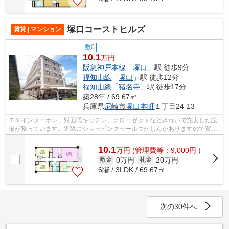
塚口コーストヒルズ
賃貸 | マンション
敷0
10.1
万円
阪急神戸本線
「
塚口
」駅 徒歩9分
福知山線
「
塚口
」駅 徒歩12分
福知山線
「
猪名寺
」駅 徒歩17分
築28年 / 69.67㎡
兵庫県
尼崎市
塚口本町
１丁目24-13
ＴＶインターホン、対面式キッチン、クローゼットなどきれいで充実した設
備が整っています。近隣にショッピングモールつかしんがありますので買い
物、飲食なども楽しみになりますね。
10.1
万
円
(管理費等：9,000円 )
0万円
20万円
敷金
礼金
6階 / 3LDK / 69.67㎡
次の30件へ