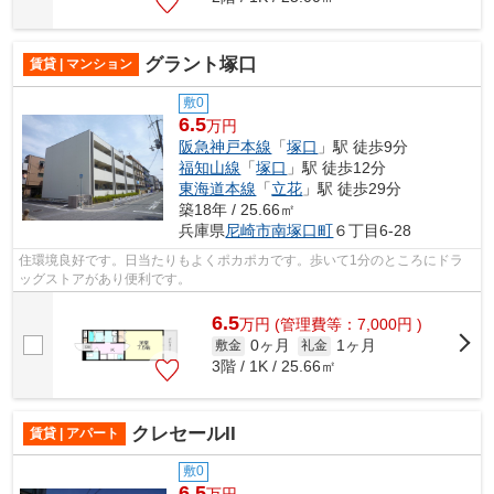
グラント塚口
賃貸 | マンション
敷0
6.5
万円
阪急神戸本線
「
塚口
」駅 徒歩9分
福知山線
「
塚口
」駅 徒歩12分
東海道本線
「
立花
」駅 徒歩29分
築18年 / 25.66㎡
兵庫県
尼崎市
南塚口町
６丁目6-28
住環境良好です。日当たりもよくポカポカです。歩いて1分のところにドラ
ッグストアがあり便利です。
6.5
万
円
(管理費等：7,000円 )
0ヶ月
1ヶ月
敷金
礼金
3階 / 1K / 25.66㎡
クレセールII
賃貸 | アパート
敷0
6.5