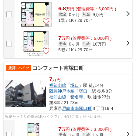
6.8
万
円
(管理費等：5,000円 )
0ヶ月
9万円
敷金
礼金
1階 / 1K / 29.70㎡
7
万
円
(管理費等：5,000円 )
0ヶ月
10万円
敷金
礼金
5階 / 1K / 29.70㎡
コンフォート南塚口町
賃貸 | ハイツ
7
万円
福知山線
「
塚口
」駅 徒歩4分
阪急神戸本線
「
塚口
」駅 徒歩8分
福知山線
「
猪名寺
」駅 徒歩23分
築8年 / 21.73㎡
兵庫県
尼崎市
南塚口町
３丁目16-4
収納たっぷりの快適1Kハイツです。ぜひご覧くださいませ。
7
万
円
(管理費等：3,300円 )
1ヶ月
1ヶ月
敷金
礼金