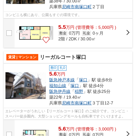
築38年 / 30.00㎡
兵庫県
尼崎市
南塚口町
２丁目
コンビニも横にあり、公園もすぐの環境です。
5.5
万
円
(管理費等：5,000円 )
0万円
0ヶ月
敷金
礼金
2階 / 2DK / 30.00㎡
リーガルコート塚口
賃貸 | マンション
敷0
礼0
5.6
万円
阪急神戸本線
「
塚口
」駅 徒歩8分
福知山線
「
塚口
」駅 徒歩4分
阪急伊丹線
「
稲野
」駅 徒歩25分
築22年 / 19.40㎡
兵庫県
尼崎市
南塚口町
３丁目12-7
エレベーターがうれしい【リーガルコート塚口】のご紹介です。コンビニ・
スーパー徒歩圏内。大型ショッピングモールも自転車ですぐいけますよ。
5.6
万
円
(管理費等：3,000円 )
0万円
0万円
敷金
礼金