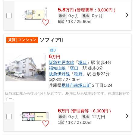
5.8
万
円
(管理費等：8,000円 )
0ヶ月
0ヶ月
敷金
礼金
6階 / 1K / 25.60㎡
ソフィアII
賃貸 | マンション
敷0
6
万円
阪急神戸本線
「
塚口
」駅 徒歩4分
福知山線
「
塚口
」駅 徒歩8分
阪急伊丹線
「
稲野
」駅 徒歩22分
築28年 / 27.00㎡
兵庫県
尼崎市
南塚口町
３丁目1-24
阪急塚口駅から徒歩4分と駅近です。JR塚口駅も徒歩8分です。住環境良好で
すー。
6
万
円
(管理費等：6,000円 )
0ヶ月
12万円
敷金
礼金
1階 / 1K / 27.00㎡