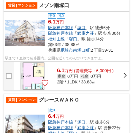
メゾン南塚口
賃貸 | マンション
敷0
礼0
6.1
万円
阪急神戸本線
「
塚口
」駅 徒歩6分
阪急神戸本線
「
武庫之荘
」駅 徒歩30分
福知山線
「
塚口
」駅 徒歩14分
築53年 / 38.88㎡
兵庫県
尼崎市
南塚口町
２丁目39-31
駅まで１直線で徒歩圏内。公園も近くでのんびりできますよ。
6.1
万
円
(管理費等：6,000円 )
0万円
0万円
敷金
礼金
2階 / 1LDK / 38.88㎡
グレースＷＡＫＯ
賃貸 | マンション
敷0
6.4
万円
阪急神戸本線
「
塚口
」駅 徒歩6分
阪急神戸本線
「
武庫之荘
」駅 徒歩22分