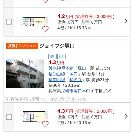
4.2
万
円
(管理費等：3,000円 )
0万円
0万円
敷金
礼金
4階 / 1K / 18.76㎡
ジョイフジ塚口
賃貸 | マンション
敷0
礼0
4.3
万円
阪急神戸本線
「
塚口
」駅 徒歩3分
福知山線
「
塚口
」駅 徒歩11分
福知山線
「
猪名寺
」駅 徒歩21分
築36年 / 20.16㎡
兵庫県
尼崎市
塚口本町
１丁目15-9
塚口駅徒歩3分と駅近です。ぜひご覧くださいませ。
4.3
万
円
(管理費等：2,000円 )
0万円
0万円
敷金
礼金
2階 / 1K / 20.16㎡