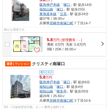
阪急神戸本線
「
塚口
」駅 徒歩14分
福知山線
「
塚口
」駅 徒歩23分
東海道本線
「
立花
」駅 徒歩24分
築37年 / 38.00㎡
兵庫県
尼崎市
南塚口町
７丁目14-7
静かな環境です。
5.8
万
円
(管理費等：- )
0万円
5.8万円
敷金
礼金
3階 / 2DK / 38.00㎡
クリスティ南塚口
賃貸 | マンション
敷0
礼0
5.8
万円
阪急神戸本線
「
塚口
」駅 徒歩6分
福知山線
「
塚口
」駅 徒歩4分
福知山線
「
猪名寺
」駅 徒歩20分
築26年 / 25.60㎡
兵庫県
尼崎市
南塚口町
３丁目10-6
BS・CS放送受信可能、ネット費用も無料です。