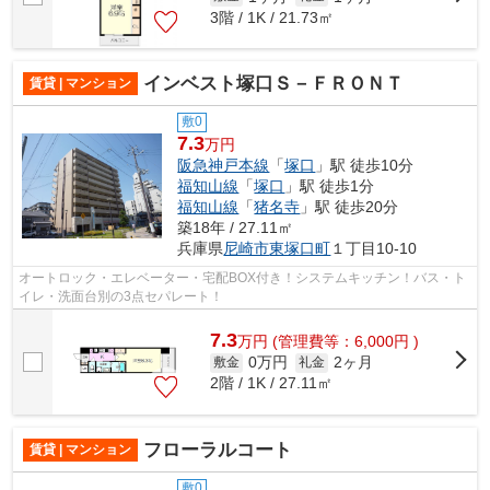
3階 / 1K / 21.73㎡
インベスト塚口Ｓ－ＦＲＯＮＴ
賃貸 | マンション
敷0
7.3
万円
阪急神戸本線
「
塚口
」駅 徒歩10分
福知山線
「
塚口
」駅 徒歩1分
福知山線
「
猪名寺
」駅 徒歩20分
築18年 / 27.11㎡
兵庫県
尼崎市
東塚口町
１丁目10-10
オートロック・エレベーター・宅配BOX付き！システムキッチン！バス・ト
イレ・洗面台別の3点セパレート！
7.3
万
円
(管理費等：6,000円 )
0万円
2ヶ月
敷金
礼金
2階 / 1K / 27.11㎡
フローラルコート
賃貸 | マンション
敷0