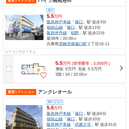
ハイツ南苑荘III
賃貸 | マンション
敷0
5.5
万円
阪急神戸本線
「
塚口
」駅 徒歩3分
福知山線
「
塚口
」駅 徒歩12分
阪急伊丹線
「
稲野
」駅 徒歩22分
築38年 / 20.00㎡
兵庫県
尼崎市
南塚口町
２丁目16-11
エアコン付きですよ。
5.5
万
円
(管理費等：3,000円 )
0万円
5.5万円
敷金
礼金
3階 / 1K / 20.00㎡
アンクレオール
賃貸 | マンション
敷0
礼0
5.5
万円
阪急神戸本線
「
塚口
」駅 徒歩6分
福知山線
「
塚口
」駅 徒歩10分
阪急神戸本線
「
武庫之荘
」駅 徒歩31分