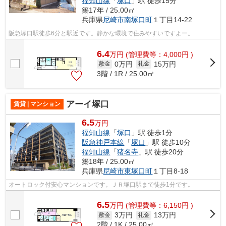
福知山線
「
塚口
」駅 徒歩15分
築17年 / 25.00㎡
兵庫県
尼崎市
南塚口町
１丁目14-22
阪急塚口駅徒歩6分と駅近です。静かな環境で住みやすいですよー。
6.4
万
円
(管理費等：4,000円 )
0万円
15万円
敷金
礼金
3階 / 1R / 25.00㎡
アーイ塚口
賃貸 | マンション
6.5
万円
福知山線
「
塚口
」駅 徒歩1分
阪急神戸本線
「
塚口
」駅 徒歩10分
福知山線
「
猪名寺
」駅 徒歩20分
築18年 / 25.00㎡
兵庫県
尼崎市
東塚口町
１丁目8-18
オートロック付安心マンションです。ＪＲ塚口駅まで徒歩1分です。
6.5
万
円
(管理費等：6,150円 )
3万円
13万円
敷金
礼金
2階 / 1K / 25.00㎡