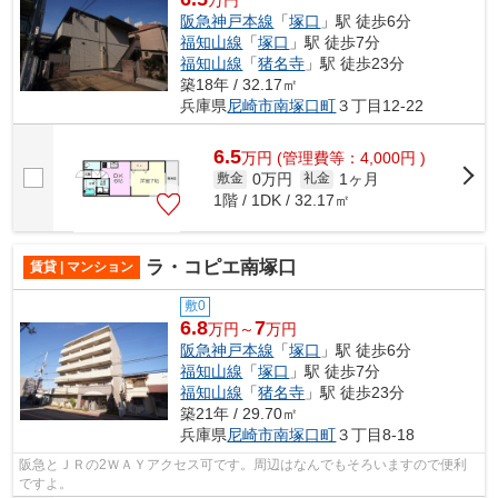
万円
阪急神戸本線
「
塚口
」駅 徒歩6分
福知山線
「
塚口
」駅 徒歩7分
福知山線
「
猪名寺
」駅 徒歩23分
築18年 / 32.17㎡
兵庫県
尼崎市
南塚口町
３丁目12-22
6.5
万
円
(管理費等：4,000円 )
0万円
1ヶ月
敷金
礼金
1階 / 1DK / 32.17㎡
ラ・コピエ南塚口
賃貸 | マンション
敷0
6.8
7
万円～
万円
阪急神戸本線
「
塚口
」駅 徒歩6分
福知山線
「
塚口
」駅 徒歩7分
福知山線
「
猪名寺
」駅 徒歩23分
築21年 / 29.70㎡
兵庫県
尼崎市
南塚口町
３丁目8-18
阪急とＪＲの2ＷＡＹアクセス可です。周辺はなんでもそろいますので便利
ですよ。