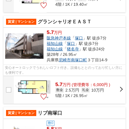
4階 / 1K / 19.40㎡
グランシャリオＥＡＳＴ
賃貸 | マンション
5.7
万円
阪急神戸本線
「
塚口
」駅 徒歩7分
福知山線
「
塚口
」駅 徒歩7分
福知山線
「
猪名寺
」駅 徒歩24分
築28年 / 26.95㎡
兵庫県
尼崎市
南塚口町
３丁目14-9
安心オートロックでうれしいロフト付き。設備もととのっており忙しい方に
も便利です。
5.7
万
円
(管理費等：6,000円 )
2.5万円
10万円
敷金
礼金
5階 / 1K / 26.95㎡
リブ南塚口
賃貸 | マンション
敷0
5.8
万円