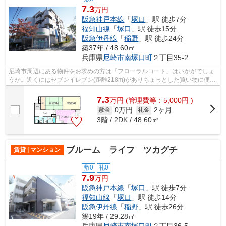
7.3
万円
阪急神戸本線
「
塚口
」駅 徒歩7分
福知山線
「
塚口
」駅 徒歩15分
阪急伊丹線
「
稲野
」駅 徒歩24分
築37年 / 48.60㎡
兵庫県
尼崎市
南塚口町
２丁目35-2
尼崎市周辺にある物件をお求めの方は「フローラルコート」はいかがでしょ
うか。近くにはセブンイレブン(距離218m)がありちょっとした買い物に便利
です。防犯対策の行き届いた造りがポ...
7.3
万
円
(管理費等：5,000円 )
0万円
2ヶ月
敷金
礼金
3階 / 2DK / 48.60㎡
ブルーム ライフ ツカグチ
賃貸 | マンション
敷0
礼0
7.9
万円
阪急神戸本線
「
塚口
」駅 徒歩7分
福知山線
「
塚口
」駅 徒歩14分
阪急伊丹線
「
稲野
」駅 徒歩26分
築19年 / 29.28㎡