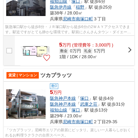
福知山線
「
塚口
」駅 徒歩6分
阪急伊丹線
「
稲野
」駅 徒歩25分
築38年 / 28.00㎡
兵庫県
尼崎市
南塚口町
３丁目
阪急塚口駅から徒歩8分・ＪＲ塚口駅から徒歩6分の2ＷＡＹアクセスできま
す。駅近ですがとても静かな環境です。駅前にさんさんタウン・ダイエーが
ありますので生活至便です。間取りは広...
5
万
円
(管理費等：3,000円 )
0万円
5万円
敷金
礼金
1階 / 1DK / 28.00㎡
ツカプラッツ
賃貸 | マンション
敷0
5
万円
阪急神戸本線
「
塚口
」駅 徒歩4分
阪急神戸本線
「
武庫之荘
」駅 徒歩31分
福知山線
「
塚口
」駅 徒歩13分
築29年 / 23.00㎡
兵庫県
尼崎市
南塚口町
２丁目29-35
「ツカプラッツ」尼崎市エリアの新居にピッタリ。楽しい一人暮らしがおく
れるお料理ラクラクの台所スペース。